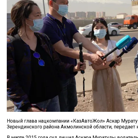
Новый глава нацкомпании «КазАвтоЖол» Аскар Муратул
Зерендинского района Акмолинской области, передает к
В марте 2015 года суд лишил Аскара Муратулы водитель