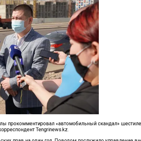
ы прокомментировал «автомобильный скандал» шестилетне
орреспондент Tengrinews.kz.
ских прав на один год. Поводом послужило управление вне