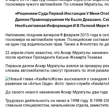
госномера чужого автомобиля. По словам Муратулы, п
«Решением Суда Первой Инстанции У Меня Отоб
Данное Правонарушение Не Было Доказано. Сей
Необъективная Информация И В Полной Мере Н
Напомним, поздним вечером 8 февраля 2015 года в селе 
госномера на автомобиле чужие. Полицейские состави
на один год водительских прав. Также в Агентство по
22 апреля стало известно, что Аскар Муратулы назнач
после критики Президента Касым-Жомарта Токаева.
Первым делом Аскар Муратулы взялся за проверку ремо
словам, автомобилисты смогут проехать по этой развязк
развязки на «Алтын Орде». Фото: пресс-служба «КазАвто
До своего нового назначения Аскар Муратулы два года
Трудовую деятельность он начал в 1998 году. В 1998-
главным специалистом, начальником отдела, заместит