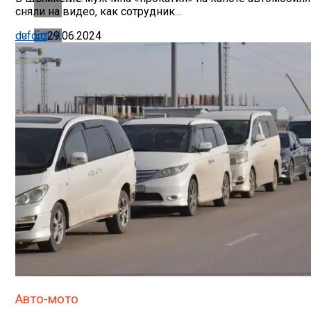
сняли на видео, как сотрудник...
Email
duford
29.06.2024
Авто-мото