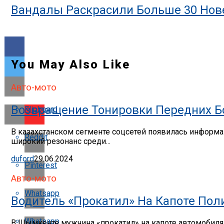
Вандалы Раскрасили Больше 30 Нове
You May Also Like
Авто-мото
Возвращение Тонировки Передних Бо
Flipboard
В казахстанском сегменте соцсетей появилась информац
Reddit
широкий резонанс среди...
duford
29.06.2024
Pinterest
Авто-мото
Whatsapp
Водитель «прокатил» На Капоте По
Whatsapp
В Шымкенте мужчина «прокатил» на капоте автомобиля п