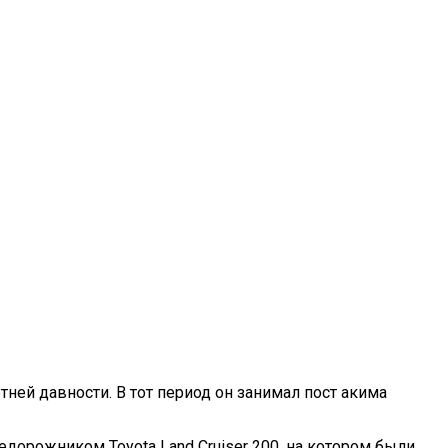
й давности. В тот период он занимал пост акима
дорожником Toyota Land Cruiser 200, на котором были