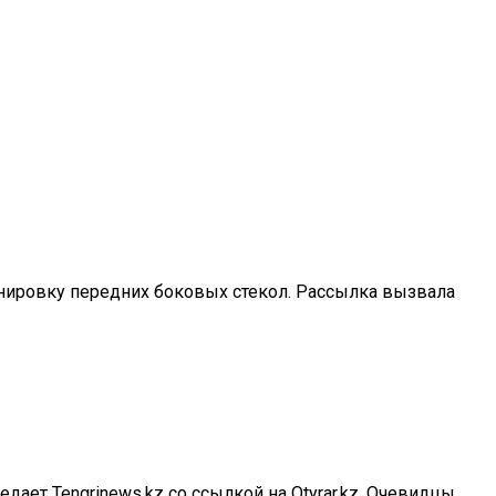
тонировку передних боковых стекол. Рассылка вызвала
ает Tengrinews.kz со ссылкой на Otyrar.kz. Очевидцы