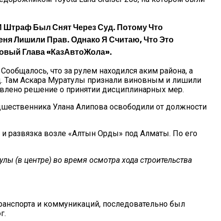
И Штраф Был Снят Через Суд. Потому Что
ня Лишили Прав. Однако Я Считаю, Что Это
Новый Глава «КазАвтоЖола».
Сообщалось, что за рулем находился аким района, а
д. Там Аскара Муратулы признали виновным и лишили
авлено решение о принятии дисциплинарных мер.
едшественника Улана Алипова освободили от должности
 и развязка возле «Алтын Орды» под Алматы. По его
лы (в центре) во время осмотра хода строительства
транспорта и коммуникаций, последовательно был
г.