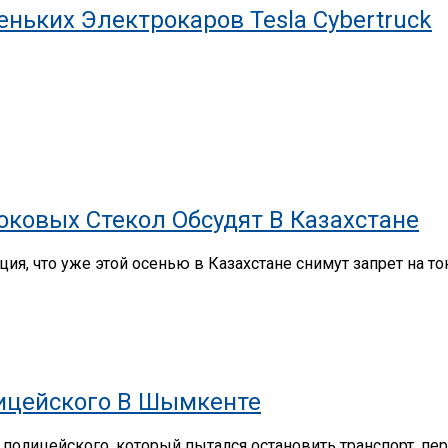
ньких Электрокаров Tesla Cybertruck
ковых Стекол Обсудят В Казахстане
ия, что уже этой осенью в Казахстане снимут запрет на 
лицейского В Шымкенте
олицейского, который пытался остановить транспорт, перед