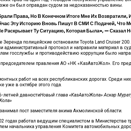
озже он был оправдан судом за недоказанностью вины.
рали Права, Но В Конечном Итоге Мне Их Возвратили, 
час Эту Историю Вновь Пишут В СМИ С Подачей, Что Ме
е Раскрывает Ту Ситуацию, Которая Была», — Сказал 
Зеренда полицейские остановили Toyota Land Cruiser 200. 
ли административный протокол и направили материал в су
 делам госслужбы и противодействию коррупции было напр
ен председателем правления АО «НК «КазАвтоЖол». Его пр
нтных работ на всех республиканских дорогах. Среди них
е уже в октябре этого года.
Новый глава «КазАвтоЖола» Аскар Мурату
Жола»
 занимал пост заместителя акима Акмолинской области.
2002 годах работал ведущим специалистом в Министерстве 
елем начальника управления Комитета автомобильных доро