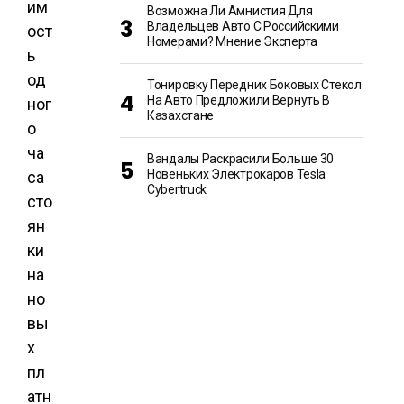
им
Возможна Ли Амнистия Для
Владельцев Авто С Российскими
ост
Номерами? Мнение Эксперта
ь
од
Тонировку Передних Боковых Стекол
На Авто Предложили Вернуть В
ног
Казахстане
о
ча
Вандалы Раскрасили Больше 30
Новеньких Электрокаров Tesla
са
Cybertruck
сто
ян
ки
на
но
вы
х
пл
атн