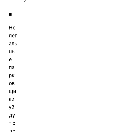
■
Не
лег
аль
ны
е
па
рк
ов
щи
ки
уй
ду
т с
до