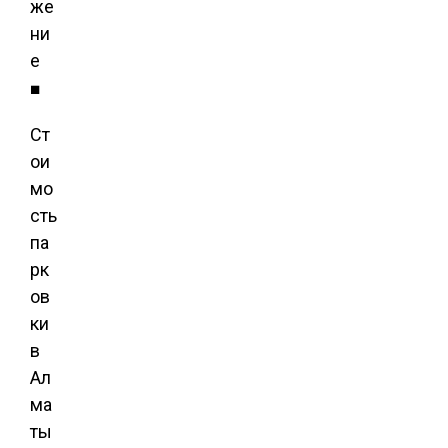
же
ни
е
■
Ст
ои
мо
сть
па
рк
ов
ки
в
Ал
ма
ты