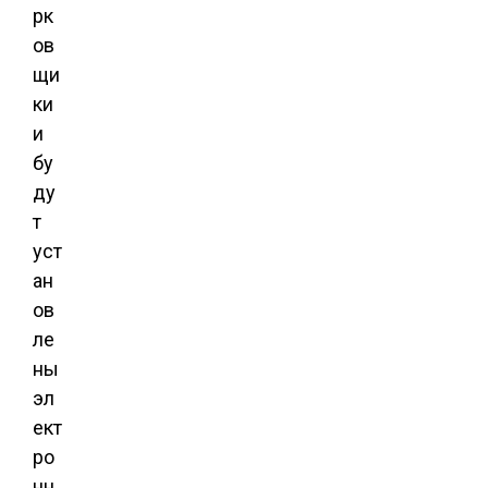
рк
ов
щи
ки
и
бу
ду
т
уст
ан
ов
ле
ны
эл
ект
ро
нн