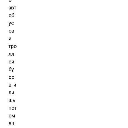
авт
об
ус
ов
и
тро
лл
ей
бу
со
в, и
ли
шь
пот
ом
вн