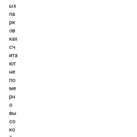
ых
па
рк
ов
ках
сч
ита
ют
не
по
ме
рн
о
вы
со
ко