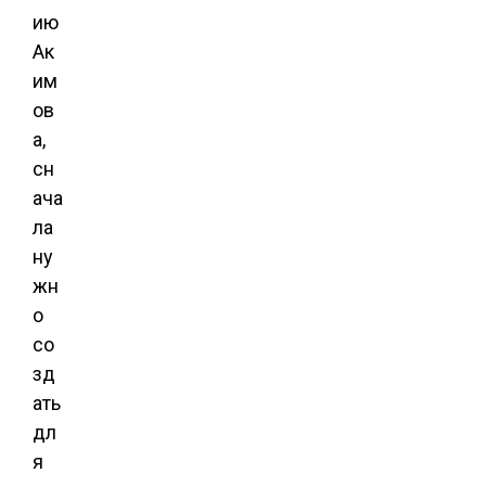
ию
Ак
им
ов
а,
сн
ача
ла
ну
жн
о
со
зд
ать
дл
я