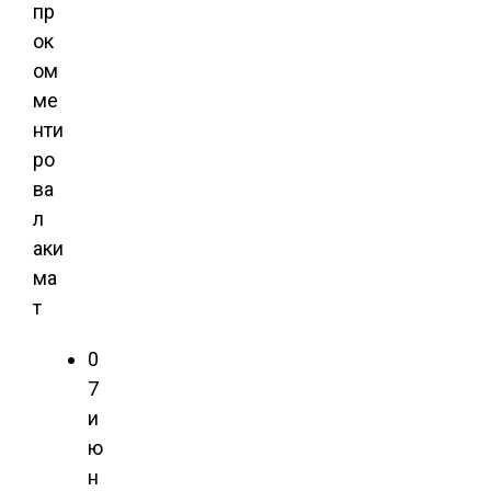
пр
ок
ом
ме
нти
ро
ва
л
аки
ма
т
0
7
и
ю
н