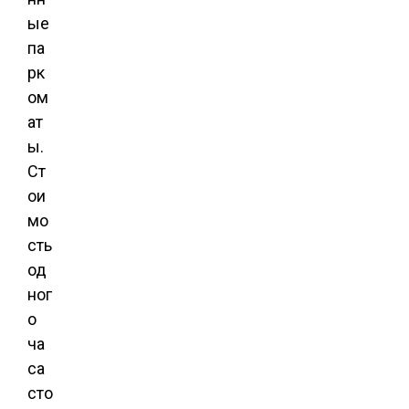
ые
па
рк
ом
ат
ы.
Ст
ои
мо
сть
од
ног
о
ча
са
сто