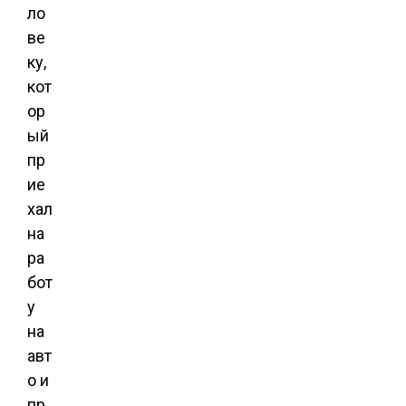
ло
ве
ку,
кот
ор
ый
пр
ие
хал
на
ра
бот
у
на
авт
о и
пр