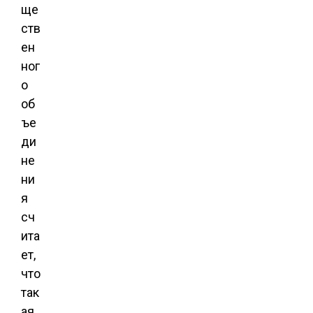
ще
ств
ен
ног
о
об
ъе
ди
не
ни
я
сч
ита
ет,
что
так
ая