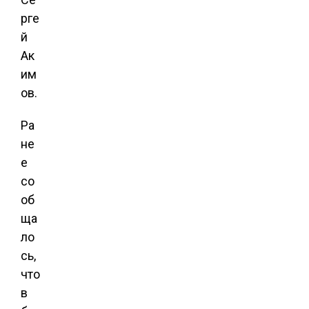
рге
й
Ак
им
ов.
Ра
не
е
со
об
ща
ло
сь,
что
в