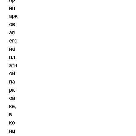
ип
арк
ов
ал
его
на
пл
атн
ой
па
рк
ов
ке,
в
ко
нц