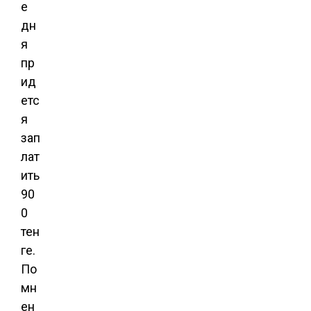
е
дн
я
пр
ид
етс
я
зап
лат
ить
90
0
тен
ге.
По
мн
ен