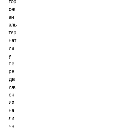
гор
ож
ан
аль
тер
нат
ив
у
пе
ре
дв
иж
ен
ия
на
ли
чн