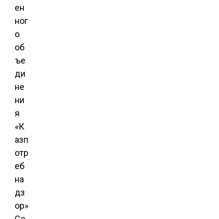
ен
ног
о
об
ъе
ди
не
ни
я
«К
азп
отр
еб
на
дз
ор»
Се