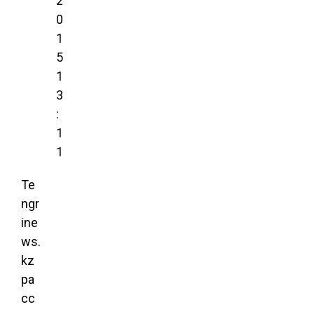
2
0
1
5
1
3
:
1
1
Te
ngr
ine
ws.
kz
ра
сс