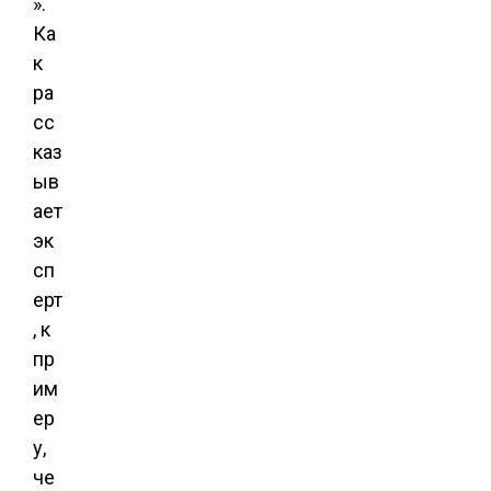
».
Ка
к
ра
сс
каз
ыв
ает
эк
сп
ерт
, к
пр
им
ер
у,
че