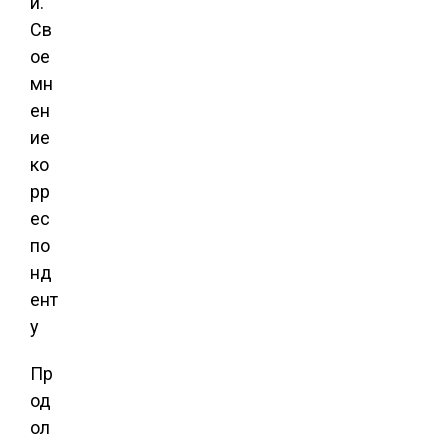
й.
Св
ое
мн
ен
ие
ко
рр
ес
по
нд
ент
у
Пр
од
ол