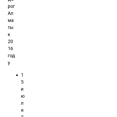
рог
Ал
ма
ты
к
20
16
год
у
1
5
и
ю
л
я