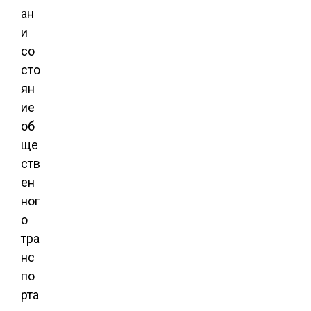
ан
и
со
сто
ян
ие
об
ще
ств
ен
ног
о
тра
нс
по
рта