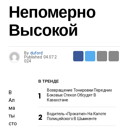
Непомерно
Высокой
By
duford
Published
04.07.2
024
В ТРЕНДЕ
Возвращение Тонировки Передних
В
Боковых Стекол Обсудят В
Ал
Казахстане
ма
Водитель «прокатил» На Капоте
ты
Полицейского В Шымкенте
сто