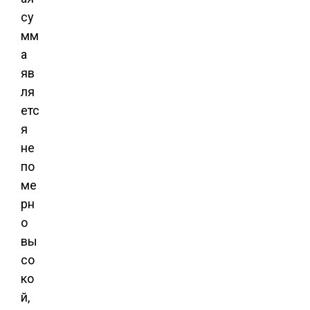
су
мм
а
яв
ля
етс
я
не
по
ме
рн
о
вы
со
ко
й,