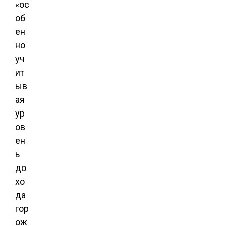
«ос
об
ен
но
уч
ит
ыв
ая
ур
ов
ен
ь
до
хо
да
гор
ож