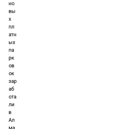
но
вы
х
пл
атн
ых
па
рк
ов
ок
зар
аб
ота
ли
в
Ал
ма