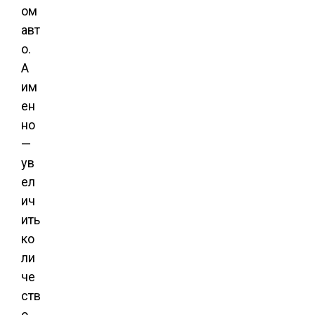
ом
авт
о.
А
им
ен
но
—
ув
ел
ич
ить
ко
ли
че
ств
о