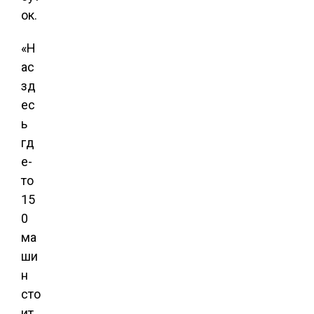
ок.
«Н
ас
зд
ес
ь
гд
е-
то
15
0
ма
ши
н
сто
ит.