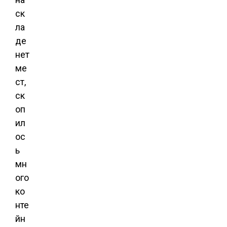
ск
ла
де
нет
ме
ст,
ск
оп
ил
ос
ь
мн
ого
ко
нте
йн