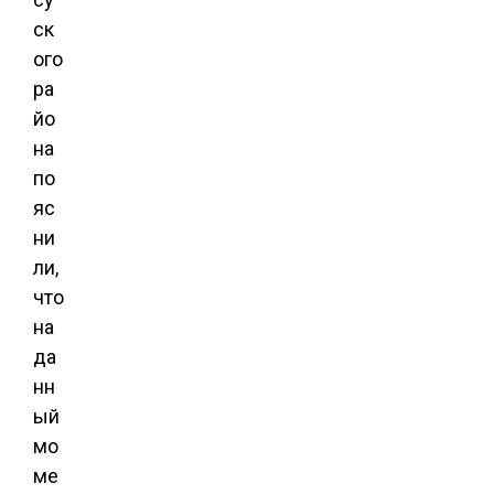
ск
ого
ра
йо
на
по
яс
ни
ли,
что
на
да
нн
ый
мо
ме