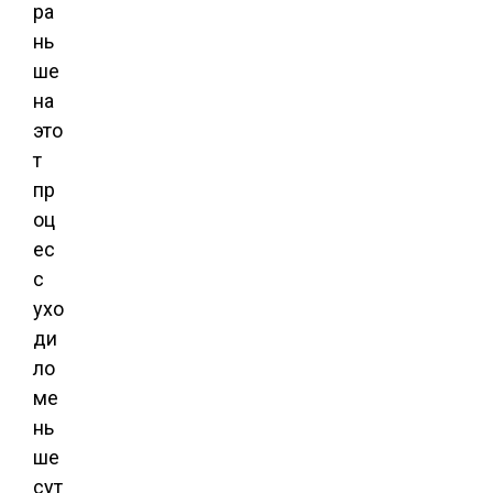
ра
нь
ше
на
это
т
пр
оц
ес
с
ухо
ди
ло
ме
нь
ше
сут