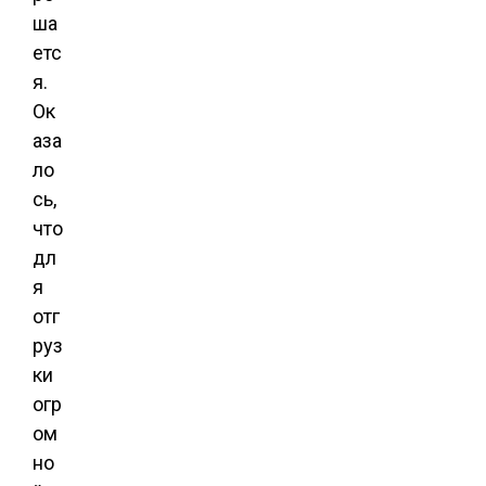
ша
етс
я.
Ок
аза
ло
сь,
что
дл
я
отг
руз
ки
огр
ом
но