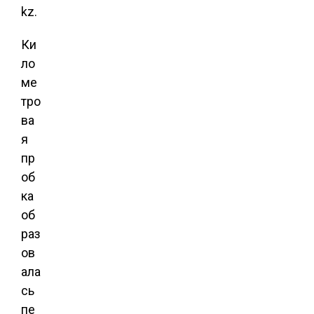
kz.
Ки
ло
ме
тро
ва
я
пр
об
ка
об
раз
ов
ала
сь
пе