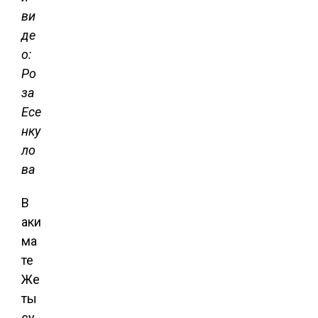
ви
де
о:
Ро
за
Есе
нку
ло
ва
В
аки
ма
те
Же
ты
су