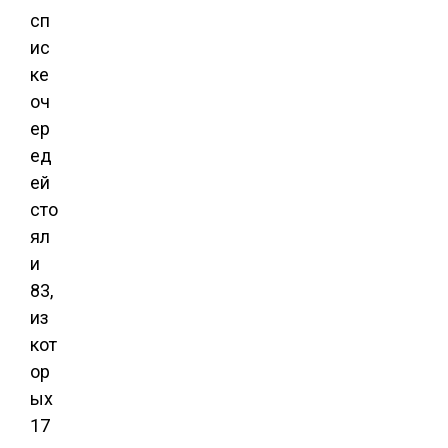
сп
ис
ке
оч
ер
ед
ей
сто
ял
и
83,
из
кот
ор
ых
17