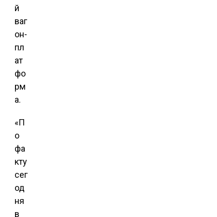
й
ваг
он-
пл
ат
фо
рм
а.
«П
о
фа
кту
сег
од
ня
в