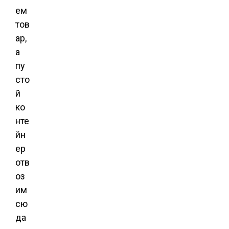
ем
тов
ар,
а
пу
сто
й
ко
нте
йн
ер
отв
оз
им
сю
да