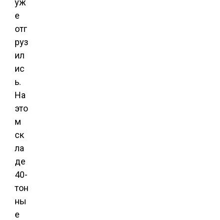
уж
е
отг
руз
ил
ис
ь.
На
это
м
ск
ла
де
40-
тон
ны
е