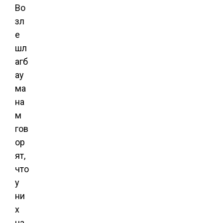
Во
зл
е
шл
агб
ау
ма
на
м
гов
ор
ят,
что
у
ни
х
на