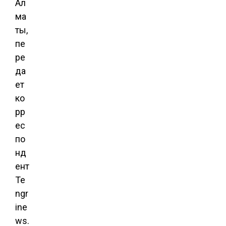
Ал
ма
ты,
пе
ре
да
ет
ко
рр
ес
по
нд
ент
Te
ngr
ine
ws.