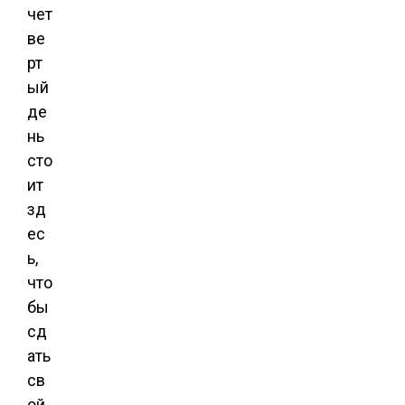
чет
ве
рт
ый
де
нь
сто
ит
зд
ес
ь,
что
бы
сд
ать
св
ой