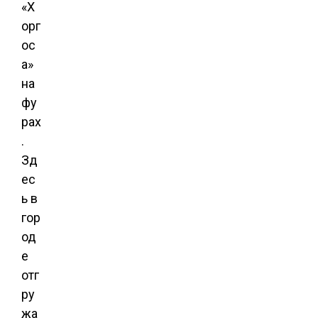
«Х
орг
ос
а»
на
фу
рах
.
Зд
ес
ь в
гор
од
е
отг
ру
жа