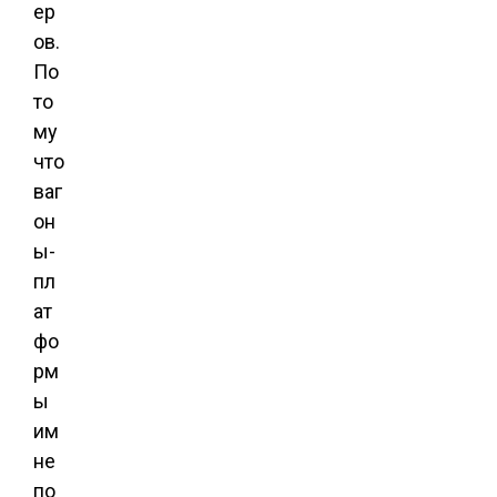
ер
ов.
По
то
му
что
ваг
он
ы-
пл
ат
фо
рм
ы
им
не
по