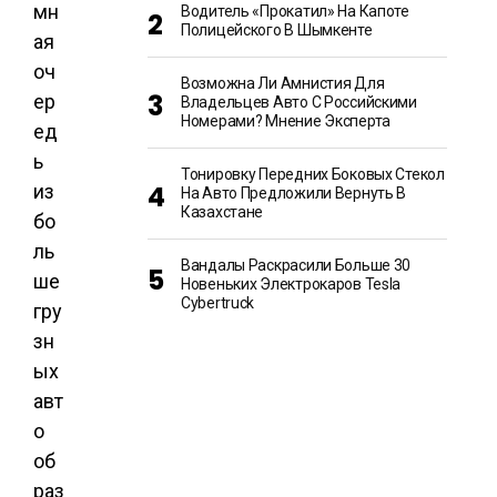
мн
Водитель «прокатил» На Капоте
Полицейского В Шымкенте
ая
оч
Возможна Ли Амнистия Для
ер
Владельцев Авто С Российскими
Номерами? Мнение Эксперта
ед
ь
Тонировку Передних Боковых Стекол
из
На Авто Предложили Вернуть В
Казахстане
бо
ль
Вандалы Раскрасили Больше 30
ше
Новеньких Электрокаров Tesla
Cybertruck
гру
зн
ых
авт
о
об
раз