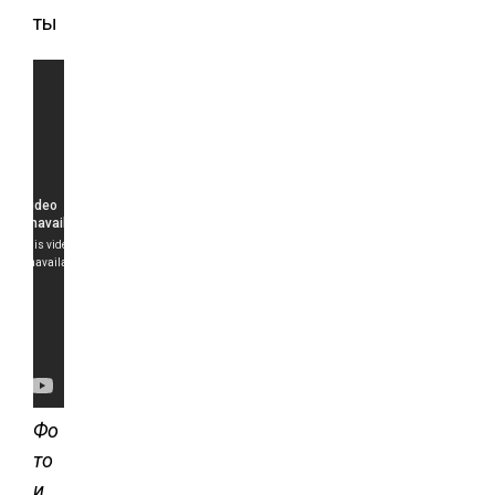
Фо
то
и