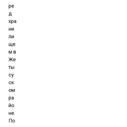
ре
д
хра
ни
ли
ще
м в
Же
ты
су
ск
ом
ра
йо
не.
По