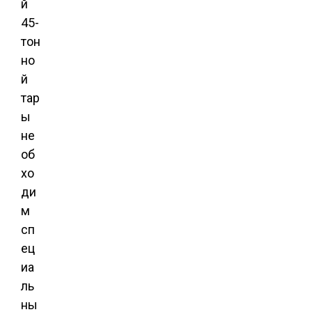
й
45-
тон
но
й
тар
ы
не
об
хо
ди
м
сп
ец
иа
ль
ны