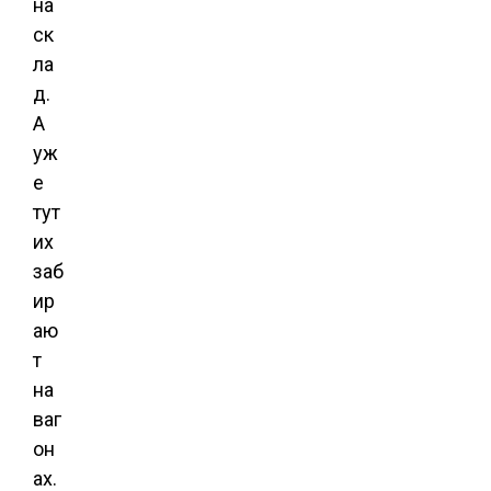
на
ск
ла
д.
А
уж
е
тут
их
заб
ир
аю
т
на
ваг
он
ах.