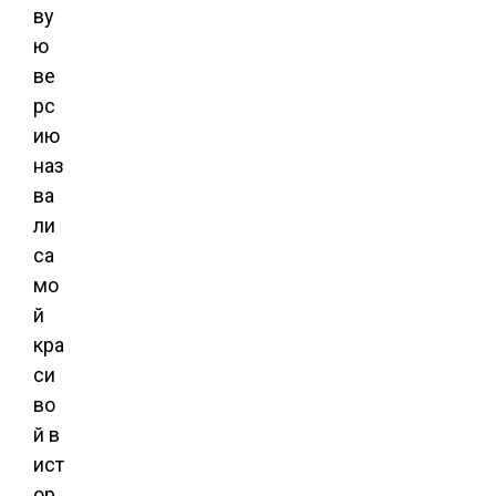
ву
ю
ве
рс
ию
наз
ва
ли
са
мо
й
кра
си
во
й в
ист
ор