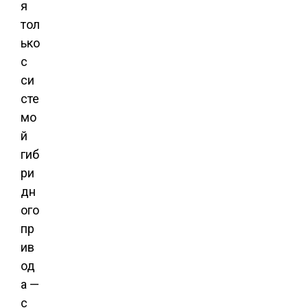
я
тол
ько
с
си
сте
мо
й
гиб
ри
дн
ого
пр
ив
од
а —
с