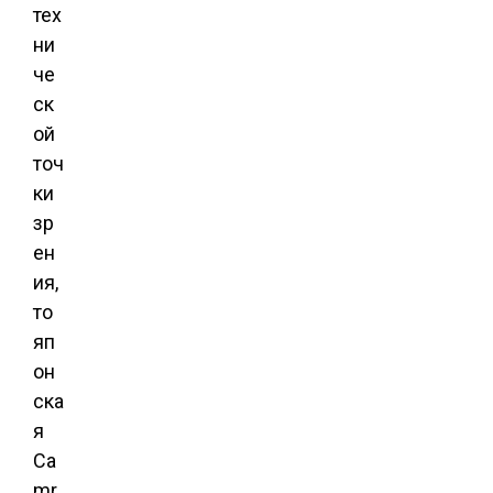
тех
ни
че
ск
ой
точ
ки
зр
ен
ия,
то
яп
он
ска
я
Ca
mr