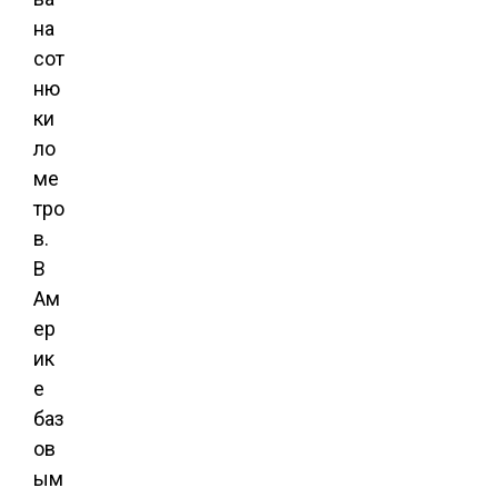
на
сот
ню
ки
ло
ме
тро
в.
В
Ам
ер
ик
е
баз
ов
ым