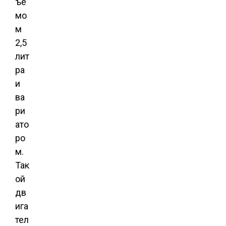
ъе
мо
м
2,5
лит
ра
и
ва
ри
ато
ро
м.
Так
ой
дв
ига
тел