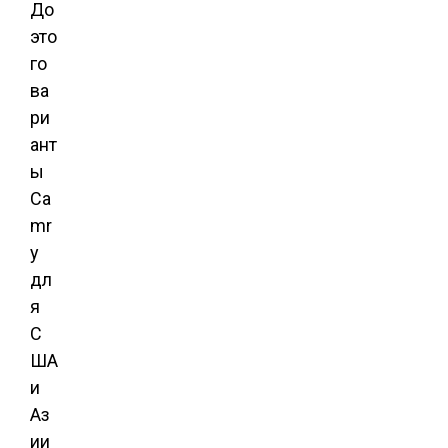
До
это
го
ва
ри
ант
ы
Ca
mr
y
дл
я
С
ША
и
Аз
ии