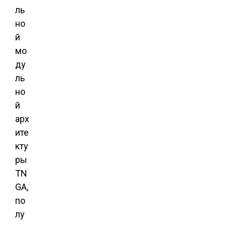
ль
но
й
мо
ду
ль
но
й
арх
ите
кту
ры
TN
GA,
по
лу