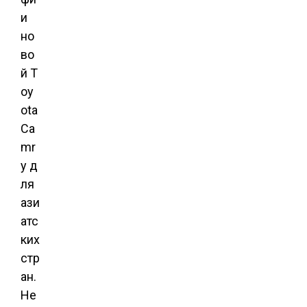
и
но
во
й T
oy
ota
Ca
mr
y д
ля
ази
атс
ких
стр
ан.
Не