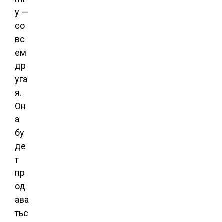
y —
со
вс
ем
др
уга
я.
Он
а
бу
де
т
пр
од
ава
тьс