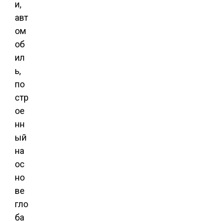
и,
авт
ом
об
ил
ь,
по
стр
ое
нн
ый
на
ос
но
ве
гло
ба