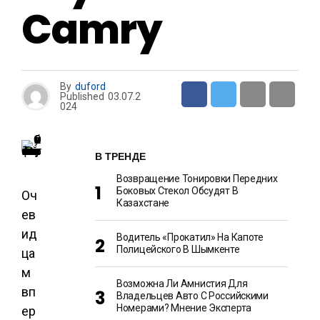
Camry
By
duford
Published
03.07.2
024
В ТРЕНДЕ
Возвращение Тонировки Передних
Боковых Стекол Обсудят В
Оч
Казахстане
ев
ид
Водитель «прокатил» На Капоте
Полицейского В Шымкенте
ца
м
Возможна Ли Амнистия Для
вп
Владельцев Авто С Российскими
Номерами? Мнение Эксперта
ер