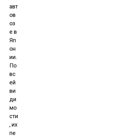
авт
ов
оз
е в
Яп
он
ии.
По
вс
ей
ви
ди
мо
сти
, их
пе