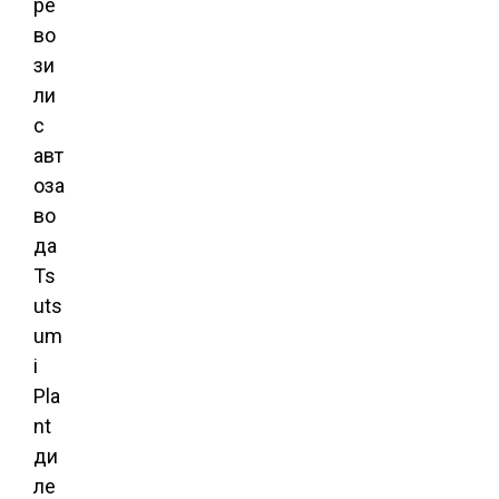
ре
во
зи
ли
с
авт
оза
во
да
Ts
uts
um
i
Pla
nt
ди
ле