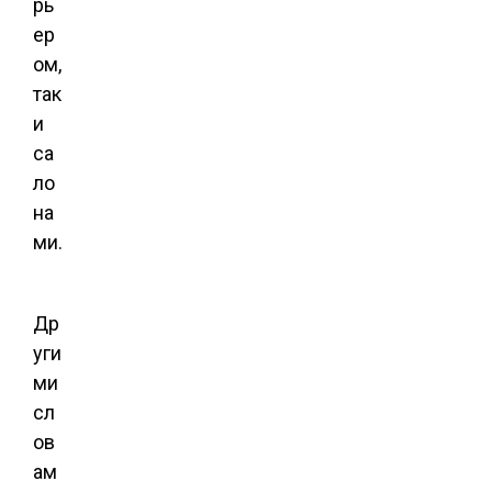
рь
ер
ом,
так
и
са
ло
на
ми.
Др
уги
ми
сл
ов
ам