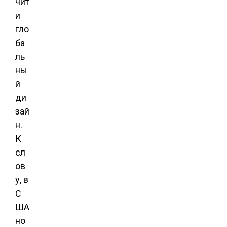
чит
и
гло
ба
ль
ны
й
ди
зай
н.
К
сл
ов
у, в
С
ША
но