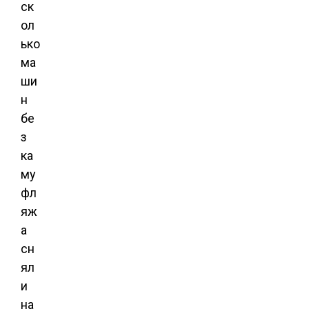
ск
ол
ько
ма
ши
н
бе
з
ка
му
фл
яж
а
сн
ял
и
на