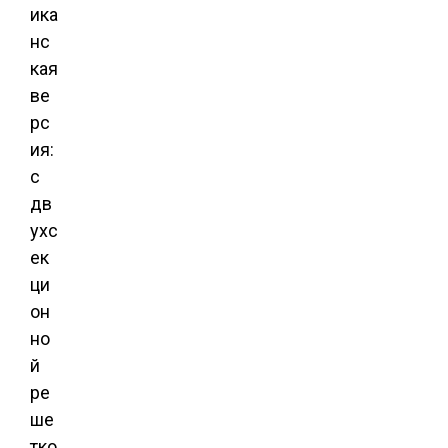
ика
нс
кая
ве
рс
ия:
с
дв
ухс
ек
ци
он
но
й
ре
ше
тко