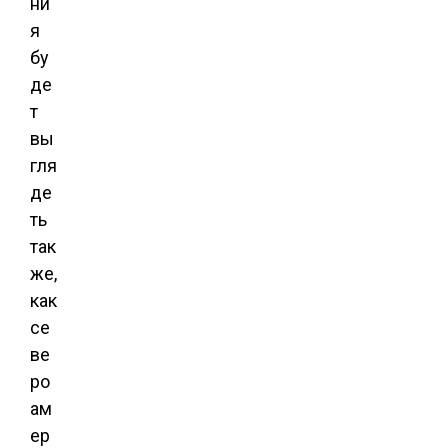
ни
я
бу
де
т
вы
гля
де
ть
так
же,
как
се
ве
ро
ам
ер