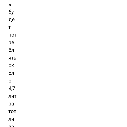
ь
бу
де
т
пот
ре
бл
ять
ок
ол
о
4,7
лит
ра
топ
ли
ва