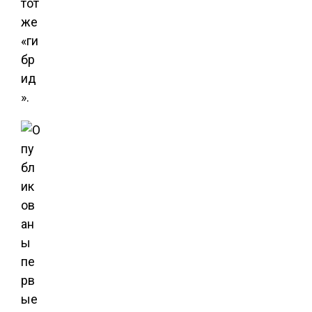
тот
же
«ги
бр
ид
».