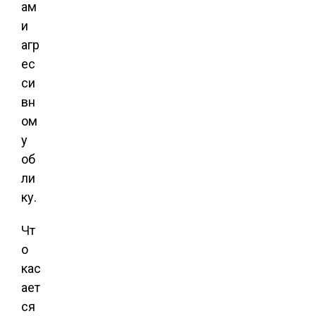
ам
и
агр
ес
си
вн
ом
у
об
ли
ку.
Чт
о
кас
ает
ся