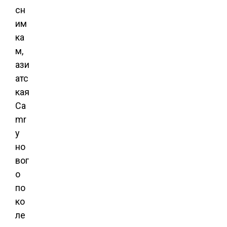
сн
им
ка
м,
ази
атс
кая
Ca
mr
y
но
вог
о
по
ко
ле