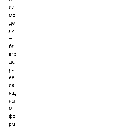
ии
мо
де
ли
—
бл
аго
да
ря
ее
из
ящ
ны
м
фо
рм