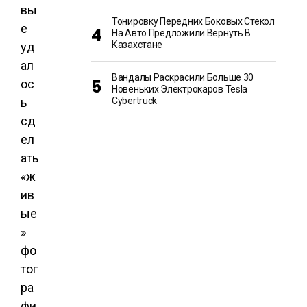
вы
Тонировку Передних Боковых Стекол
е
На Авто Предложили Вернуть В
Казахстане
уд
ал
Вандалы Раскрасили Больше 30
ос
Новеньких Электрокаров Tesla
ь
Cybertruck
сд
ел
ать
«ж
ив
ые
»
фо
тог
ра
фи