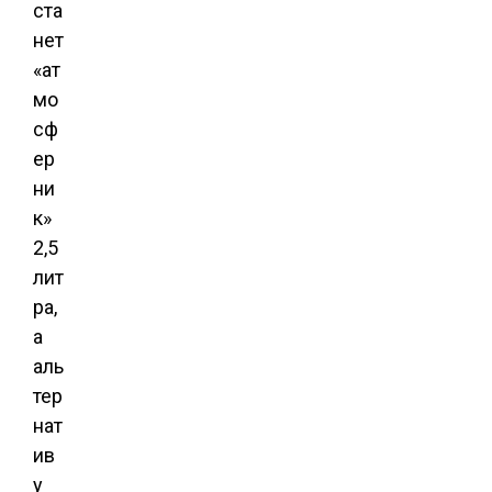
ста
нет
«ат
мо
сф
ер
ни
к»
2,5
лит
ра,
а
аль
тер
нат
ив
у