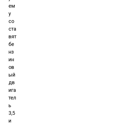
ем
у
со
ста
вят
бе
нз
ин
ов
ый
дв
ига
тел
ь
3,5
и