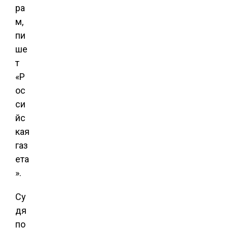
ра
м,
пи
ше
т
«Р
ос
си
йс
кая
газ
ета
».
Су
дя
по