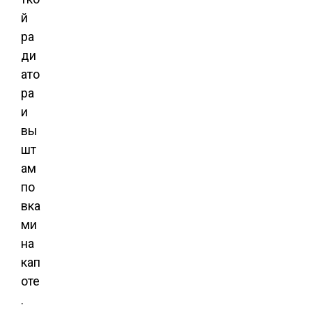
й
ра
ди
ато
ра
и
вы
шт
ам
по
вка
ми
на
кап
оте
.