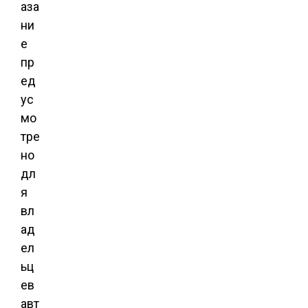
аза
ни
е
пр
ед
ус
мо
тре
но
дл
я
вл
ад
ел
ьц
ев
авт