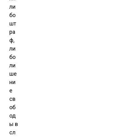
ли
бо
шт
ра
ф,
ли
бо
ли
ше
ни
е
св
об
од
ы в
сл