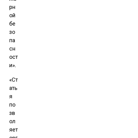
рн
ой
бе
зо
па
сн
ост
и».
«Ст
ать
я
по
зв
ол
яет
орг