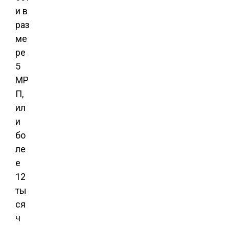
и в
раз
ме
ре
5
МР
П,
ил
и
бо
ле
е
12
ты
ся
ч