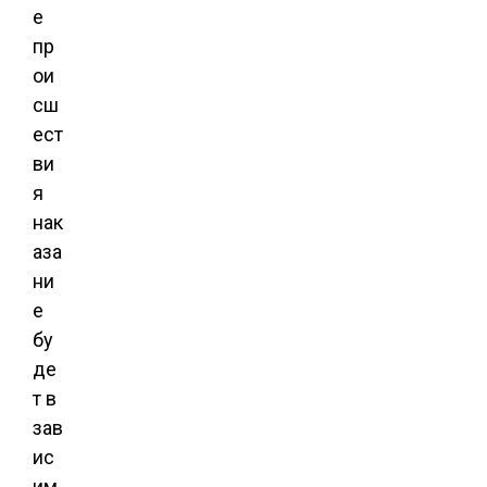
е
пр
ои
сш
ест
ви
я
нак
аза
ни
е
бу
де
т в
зав
ис
им