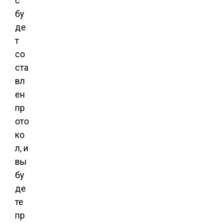
с
бу
де
т
со
ста
вл
ен
пр
ото
ко
л, и
вы
бу
де
те
пр