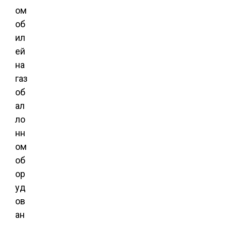
ом
об
ил
ей
на
газ
об
ал
ло
нн
ом
об
ор
уд
ов
ан