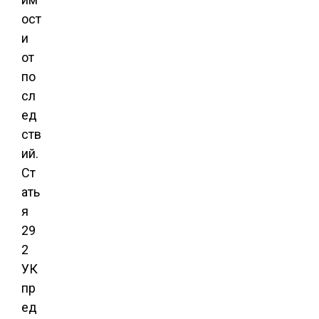
ост
и
от
по
сл
ед
ств
ий.
Ст
ать
я
29
2
УК
пр
ед