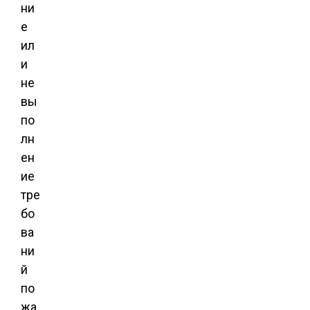
ни
е
ил
и
не
вы
по
лн
ен
ие
тре
бо
ва
ни
й
по
жа