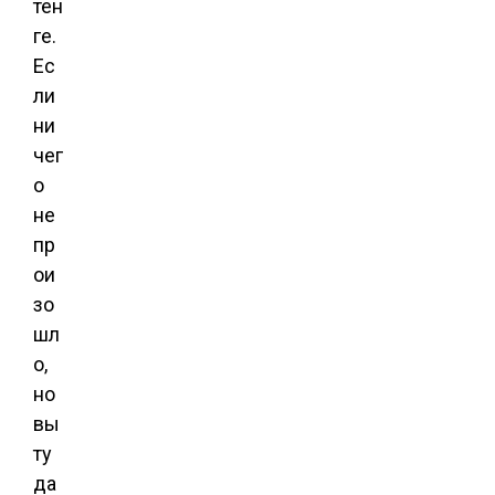
тен
ге.
Ес
ли
ни
чег
о
не
пр
ои
зо
шл
о,
но
вы
ту
да