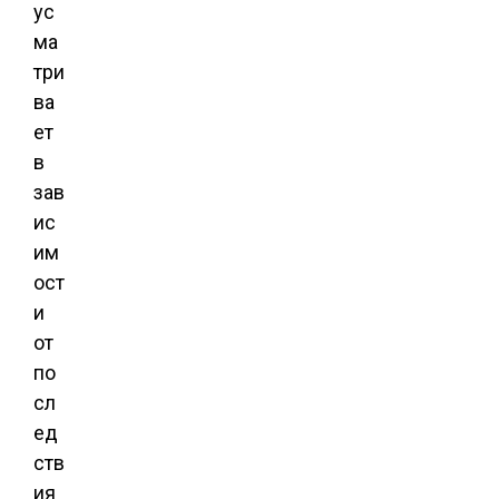
ус
ма
три
ва
ет
в
зав
ис
им
ост
и
от
по
сл
ед
ств
ия