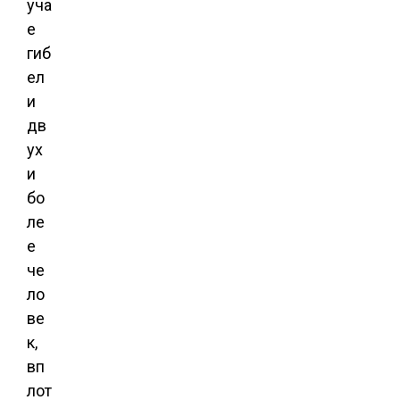
уча
е
гиб
ел
и
дв
ух
и
бо
ле
е
че
ло
ве
к,
вп
лот