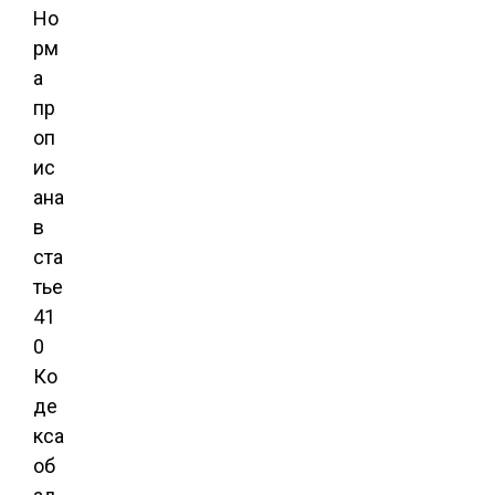
Но
рм
а
пр
оп
ис
ана
в
ста
тье
41
0
Ко
де
кса
об