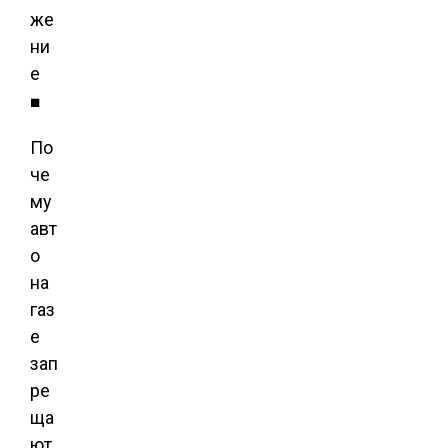
же
ни
е
■
По
че
му
авт
о
на
газ
е
зап
ре
ща
ют