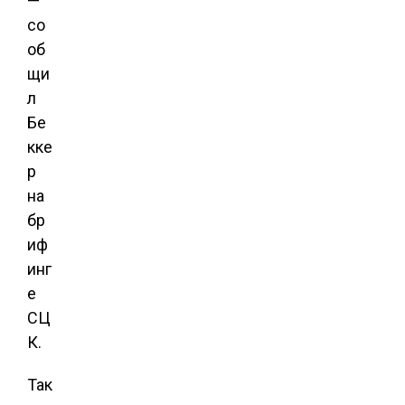
—
со
об
щи
л
Бе
кке
р
на
бр
иф
инг
е
СЦ
К.
Так