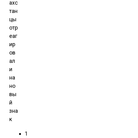
ахс
тан
цы
отр
еаг
ир
ов
ал
и
на
но
вы
й
зна
к
1