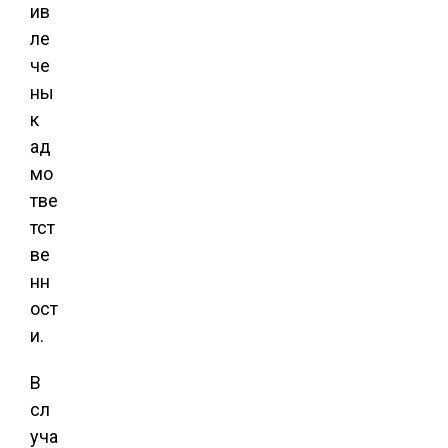
ив
ле
че
ны
к
ад
мо
тве
тст
ве
нн
ост
и.
В
сл
уча