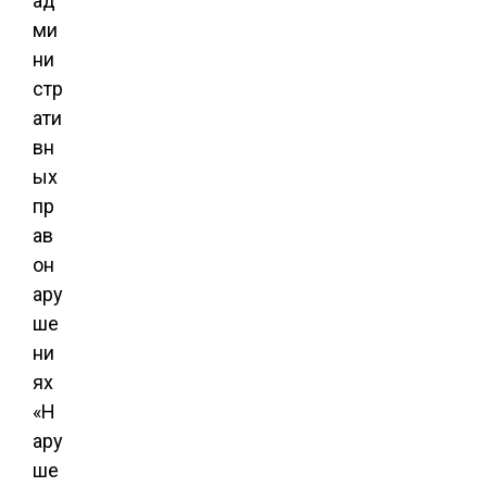
ад
ми
ни
стр
ати
вн
ых
пр
ав
он
ару
ше
ни
ях
«Н
ару
ше