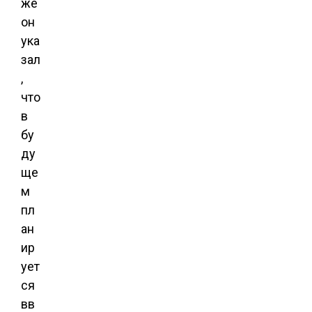
же
он
ука
зал
,
что
в
бу
ду
ще
м
пл
ан
ир
ует
ся
вв