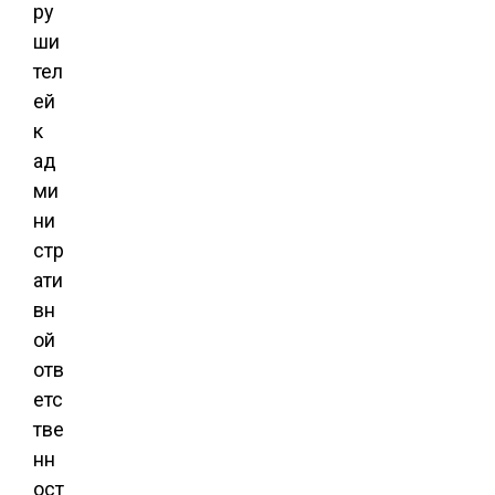
ру
ши
тел
ей
к
ад
ми
ни
стр
ати
вн
ой
отв
етс
тве
нн
ост