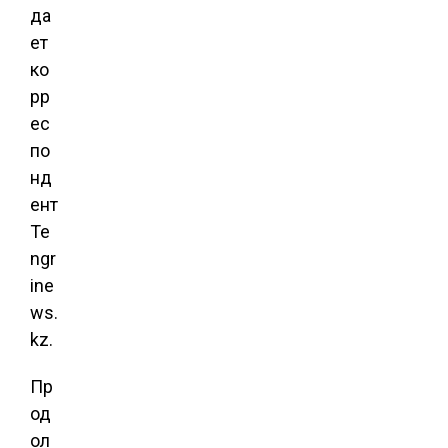
да
ет
ко
рр
ес
по
нд
ент
Te
ngr
ine
ws.
kz.
Пр
од
ол