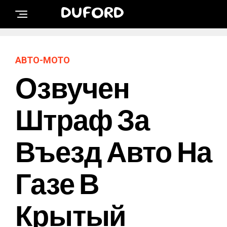
DUFORD
АВТО-МОТО
Озвучен
Штраф За
Въезд Авто На
Газе В
Крытый