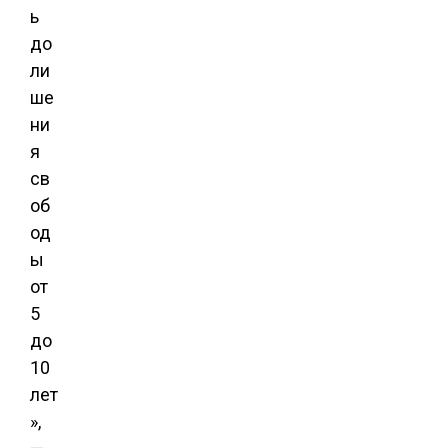
ь
до
ли
ше
ни
я
св
об
од
ы
от
5
до
10
лет
»,