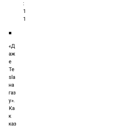
:
1
1
■
«Д
аж
е
Te
sla
на
газ
у».
Ка
к
каз