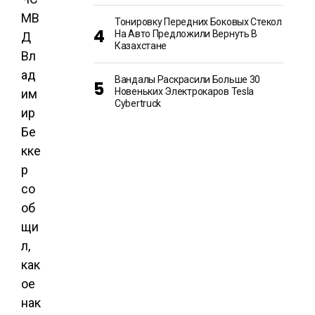
МВ
Тонировку Передних Боковых Стекол
На Авто Предложили Вернуть В
Д
Казахстане
Вл
ад
Вандалы Раскрасили Больше 30
Новеньких Электрокаров Tesla
им
Cybertruck
ир
Бе
кке
р
со
об
щи
л,
как
ое
нак