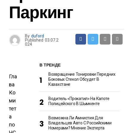
Паркинг
By
duford
Published
03.07.2
024
В ТРЕНДЕ
Возвращение Тонировки Передних
Гла
Боковых Стекол Обсудят В
ва
Казахстане
Ко
Водитель «прокатил» На Капоте
ми
Полицейского В Шымкенте
тет
а
Возможна Ли Амнистия Для
Владельцев Авто С Российскими
по
Номерами? Мнение Эксперта
ЧС