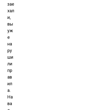
зае
хал
и,
вы
уж
е
на
ру
ши
ли
пр
ав
ил
а.
На
ва