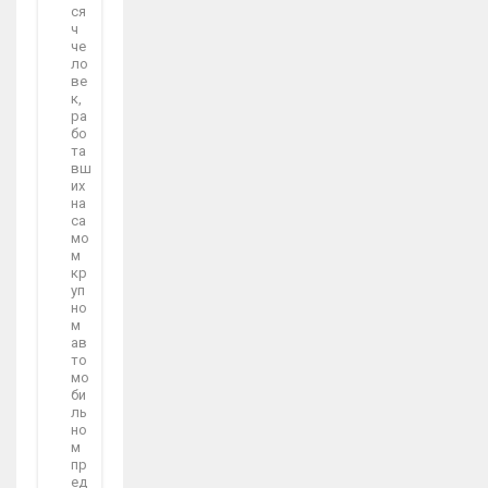
ся
ч
че
ло
ве
к,
ра
бо
та
вш
их
на
са
мо
м
кр
уп
но
м
ав
то
мо
би
ль
но
м
пр
ед