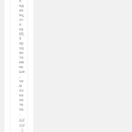
ч
ед
ин
иц,
чт
о
на
60,
3
пр
оц
ен
та
ме
нь
ше
,
че
м
по
ка
за
те
ль.
..
duf
ord