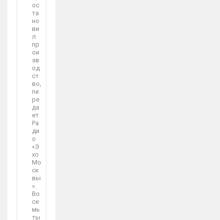
ос
та
но
ви
л
пр
ои
зв
од
ст
во,
пе
ре
да
ет
Ра
ди
о
«Э
хо
Мо
ск
вы
».
Во
се
мь
ты