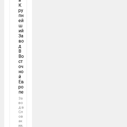
Й
К
Ру
Пн
Ей
Ш
Ий
За
Во
Д
В
Во
Ст
Оч
Но
Й
Ев
Ро
Пе
За
во
д в
Сл
ов
ак
ии,