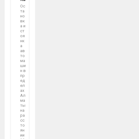
Ос
та
но
вк
а и
ст
оя
нк
а
ав
то
ма
ши
н в
пр
ед
ел
ах
Ал
ма
ты
на
ра
сс
то
ян
ии