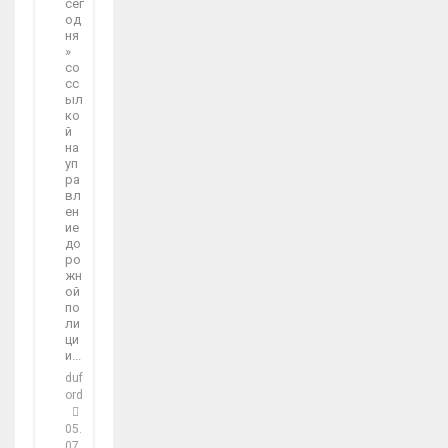
сег
од
ня
»
со
сс
ыл
ко
й
на
уп
ра
вл
ен
ие
до
ро
жн
ой
по
ли
ци
и...
duf
ord
05.
07.