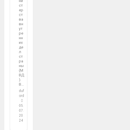
ни
ст
ер
ст
ва
вн
ут
ре
нн
их
де
л
ст
ра
ны
(М
ВД
).
В...
duf
ord
05.
07.
20
24