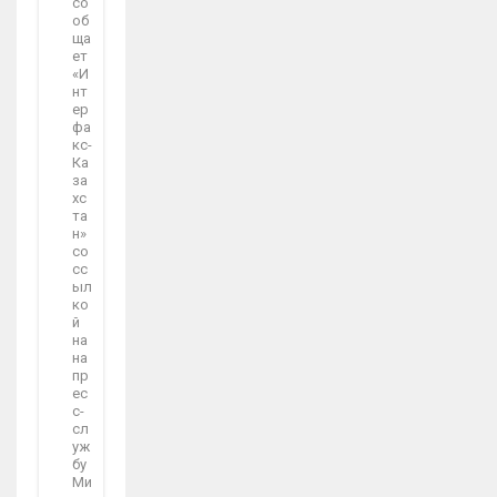
со
об
ща
ет
«И
нт
ер
фа
кс-
Ка
за
хс
та
н»
со
сс
ыл
ко
й
на
на
пр
ес
с-
сл
уж
бу
Ми