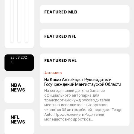
Утильсбора
Ани
20
duf
Мо
24
ord
Чен
FEATURED MLB
Щну
24.
Ие
Ю
08.
Для
20
Вер
24
FEATURED NFL
Так
Сию
Си
duford
Вве
23.08.202
FEATURED NHL
4
Дут
Авто-мото
В
На Каких Авто Ездят Руководители
Каз
NBA
Госучреждений Мангистауской Области
NEWS
На сегодняшний день на балансе
Ахс
официального автопарка для
транспортных нужд руководителей
Тан
местных исполнительных органов
числятся 35 автомобилей, передает Tengri
Е
Auto. Продолжение ■ Родителей
NFL
мопедистов-подростков...
NEWS
duford
20.08.202
4