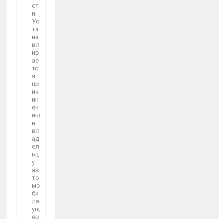
ст
и.
Ус
та
на
вл
ив
ае
тс
я
пр
ич
ин
ен
ны
й
вл
ад
ел
ьц
у
ав
то
мо
би
ля
ущ
ер