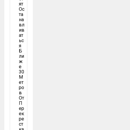
Ят
Ос
Та
На
Вл
Ив
Ат
Ьс
Я
Б
Ли
Ж
Е
30
М
Ет
Ро
В
От
П
Ер
Ек
Ре
Ст
Ка