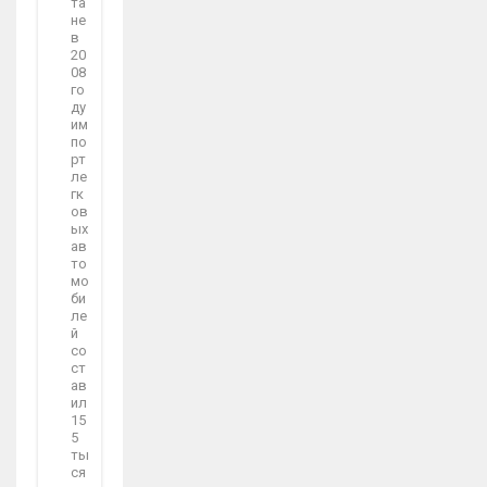
та
не
в
20
08
го
ду
им
по
рт
ле
гк
ов
ых
ав
то
мо
би
ле
й
со
ст
ав
ил
15
5
ты
ся