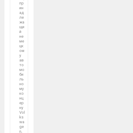
пр
ин
ад
ле
жа
щи
й
не
ме
цк
ом
у
ав
то
мо
би
ль
но
му
ко
нц
ер
ну
Vol
ks
wa
ge
n,