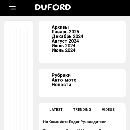
duford
DUFORD
13.01.202
5
Архивы
Но
Ав
Ав
Январь 2025
во
то-
то-
Декабрь 2024
сти
мо
мо
Август 2024
то
то
Ч
Июль 2024
Д
Ка
Ер
Июнь 2024
Ва
Ки
Но
Гр
Е
Ви
У
А
К
Ж
Вт
duf
Ен
О
Рубрики
ord
Н
М
Авто-мото
Ы
Об
Новости
06.
Х
Ил
12.
М
И
20
А
П
24
Ш
Ре
Ин
Дп
LATEST
TRENDING
VIDEOS
А
Оч
М
Ит
На Каких Авто Ездят Руководители
И
А
Госучреждений Мангистауской Области