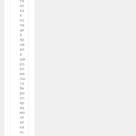
та
нс
ка
я
по
ли
ци
я
пр
ов
ел
а
ши
ро
ко
ма
сш
та
бн
ую
оп
ер
ац
ию
«К
ап
ка
н»,