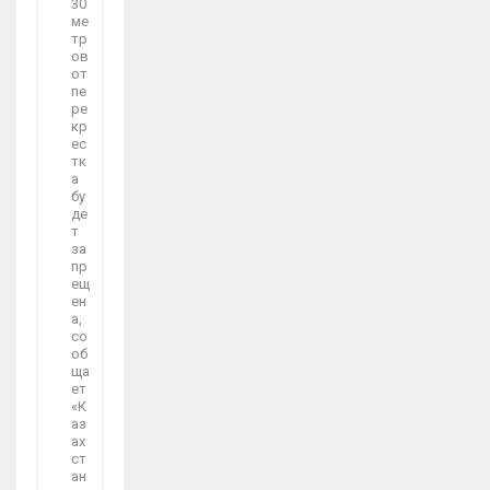
30
ме
тр
ов
от
пе
ре
кр
ес
тк
а
бу
де
т
за
пр
ещ
ен
а,
со
об
ща
ет
«К
аз
ах
ст
ан