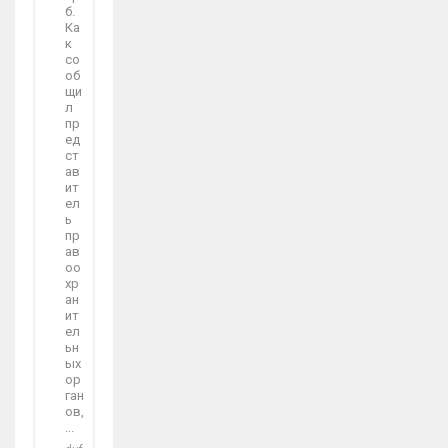
б.
Ка
к
со
об
щи
л
пр
ед
ст
ав
ит
ел
ь
пр
ав
оо
хр
ан
ит
ел
ьн
ых
ор
ган
ов,
...