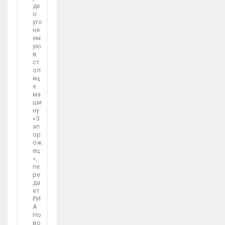
дк
о
уго
ня
ем
ую
в
ст
ол
иц
е
ма
ши
ну
«З
ап
ор
ож
ец
»,
пе
ре
да
ет
РИ
А
Но
во