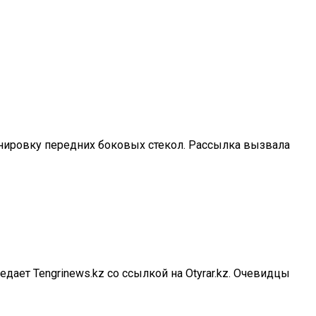
тонировку передних боковых стекол. Рассылка вызвала
ает Tengrinews.kz со ссылкой на Otyrar.kz. Очевидцы