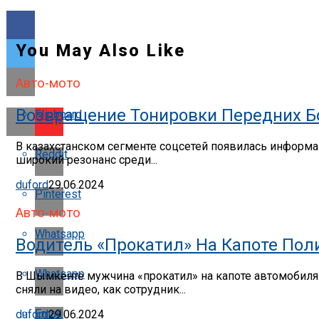
You May Also Like
Авто-мото
Возвращение Тонировки Передних Бо
Flipboard
В казахстанском сегменте соцсетей появилась информац
Reddit
широкий резонанс среди...
duford
29.06.2024
Pinterest
Авто-мото
Whatsapp
Водитель «прокатил» На Капоте По
Whatsapp
В Шымкенте мужчина «прокатил» на капоте автомобиля п
сняли на видео, как сотрудник...
Email
duford
29.06.2024