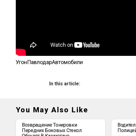
Угон
Павлодар
Автомобили
In this article:
You May Also Like
Возвращение Тонировки
Водител
Передних Боковых Стекол
Полице
Обсудят В Казахстане