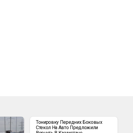
Тонировку Передних Боковых
Стекол На Авто Предложили
Вернуть В Казахстане