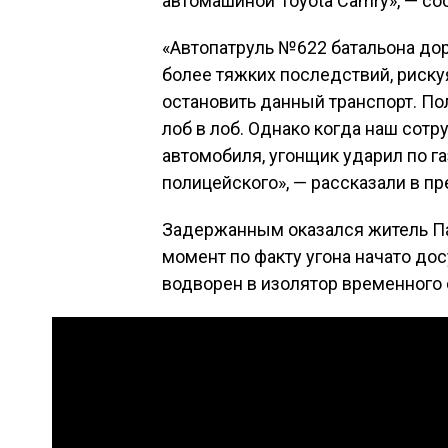
автомашиной Toyota Camry», — со
«Автопатруль №622 батальона до
более тяжких последствий, риску
остановить данный транспорт. По
лоб в лоб. Однако когда наш сот
автомобиля, угонщик ударил по г
полицейского», — рассказали в п
Задержанным оказался житель Па
момент по факту угона начато д
водворен в изолятор временного