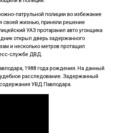
общили в полиции.
рожно-патрульной полиции во избежание
я своей жизнью, приняли решение
лицейский УАЗ протаранил авто угонщика
рудник открыл дверь задержанного
азам и несколько метров протащил
ресс-службе ДВД.
влодара, 1988 года рождения. На данный
осудебное расследование. Задержанный
 содержания УВД Павлодара.