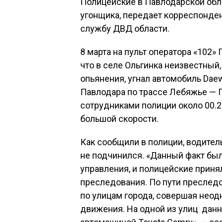
Полицейские в Павлодарской обла
угонщика, передает корреспонден
службу ДВД области.
8 марта на пульт оператора «102»
что в селе Ольгинка неизвестный,
опьянения, угнал автомобиль Daew
Павлодара по трассе Лебяжье — П
сотрудниками полиции около 00.2
большой скорости.
Как сообщили в полиции, водител
не подчинился. «Данный факт был
управления, и полицейские прин
преследования. По пути преслед
по улицам города, совершая нео
движения. На одной из улиц дан