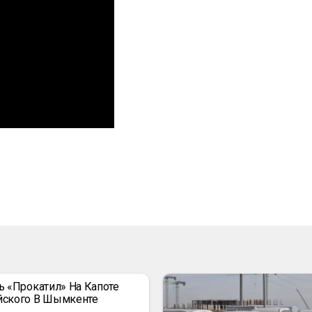
ь «прокатил» На Капоте
йского В Шымкенте