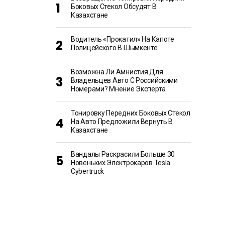
Боковых Стекол Обсудят В
Казахстане
Водитель «прокатил» На Капоте
Полицейского В Шымкенте
Возможна Ли Амнистия Для
Владельцев Авто С Российскими
Номерами? Мнение Эксперта
Тонировку Передних Боковых Стекол
На Авто Предложили Вернуть В
Казахстане
Вандалы Раскрасили Больше 30
Новеньких Электрокаров Tesla
Cybertruck