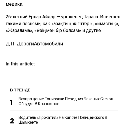
медики.
26-летний Ернар Айдар — уроженец Тараза. Известен
такими песнями, как «Қазақтың жігіттері», «Қимастық»,
«Жаралама», «Өзіңмен бір болсам» и другие.
ДТП
Дороги
Автомобили
In this article:
В ТРЕНДЕ
Возвращение Тонировки Передних Боковых Стекол
Обсудят В Казахстане
Водитель «прокатил» На Капоте Полицейского В
Шымкенте