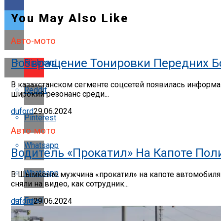
You May Also Like
Авто-мото
Возвращение Тонировки Передних Бо
Flipboard
В казахстанском сегменте соцсетей появилась информац
Reddit
широкий резонанс среди...
duford
29.06.2024
Pinterest
Авто-мото
Whatsapp
Водитель «прокатил» На Капоте По
Whatsapp
В Шымкенте мужчина «прокатил» на капоте автомобиля п
сняли на видео, как сотрудник...
Email
duford
29.06.2024