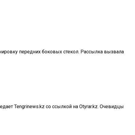
тонировку передних боковых стекол. Рассылка вызвала
ает Tengrinews.kz со ссылкой на Otyrar.kz. Очевидцы