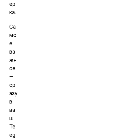
ер
ка.
Са
мо
е
ва
жн
ое
—
ср
азу
в
ва
ш
Tel
egr