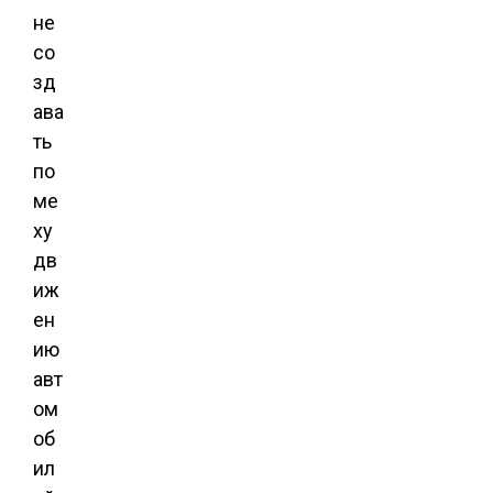
не
со
зд
ава
ть
по
ме
ху
дв
иж
ен
ию
авт
ом
об
ил