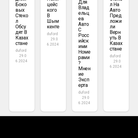
Для
Боко
Цейс
Л На
Влад
Вых
Кого
Авто
Ельц
Стеко
В
Пред
Ев
Л
Шым
Ложи
Авто
Обсу
Кенте
Ли
С
Дят В
Верн
duford
Росс
Казах
Уть В
29.0
Ийск
Стане
Казах
6.2024
Ими
Стане
duford
Номе
29.0
duford
Рами
6.2024
29.0
?
6.2024
Мнен
Ие
Эксп
Ерта
duford
29.0
6.2024