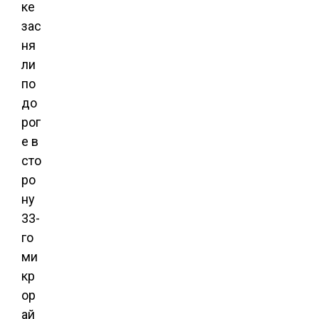
ке
зас
ня
ли
по
до
рог
е в
сто
ро
ну
33-
го
ми
кр
ор
ай