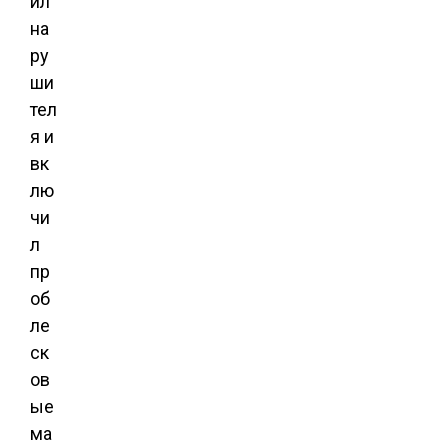
ил
на
ру
ши
тел
я и
вк
лю
чи
л
пр
об
ле
ск
ов
ые
ма