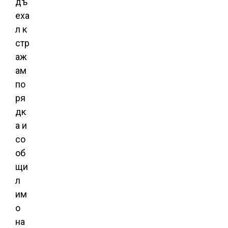
дъ
еха
л к
стр
аж
ам
по
ря
дк
а и
со
об
щи
л
им
о
на