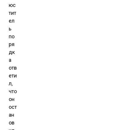
юс
тит
ел
ь
по
ря
дк
а
отв
ети
л,
что
он
ост
ан
ов