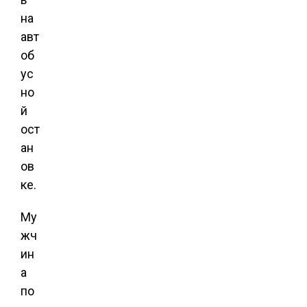
на
авт
об
ус
но
й
ост
ан
ов
ке.
Му
жч
ин
а
по