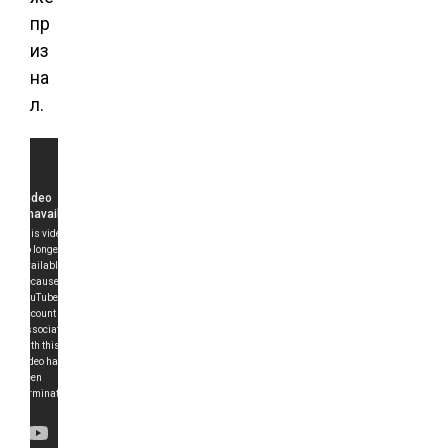
пр
из
на
л.