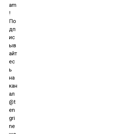
am
!
По
дп
ис
ыв
айт
ес
ь
на
кан
ал
@t
en
gri
ne