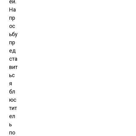
ей.
На
пр
ос
ьбу
пр
ед
ста
вит
ьс
я
бл
юс
тит
ел
ь
по