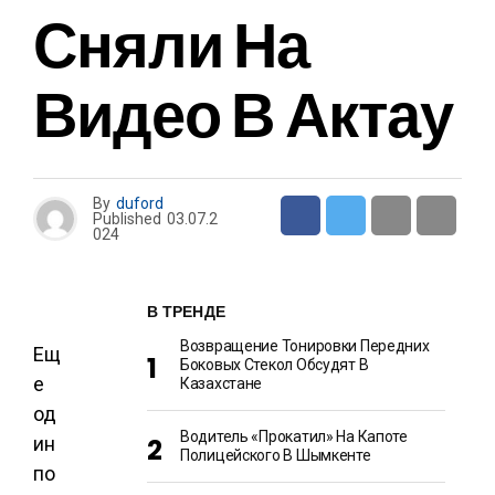
Сняли На
Видео В Актау
By
duford
Published
03.07.2
024
В ТРЕНДЕ
Возвращение Тонировки Передних
Ещ
Боковых Стекол Обсудят В
е
Казахстане
од
Водитель «прокатил» На Капоте
ин
Полицейского В Шымкенте
по