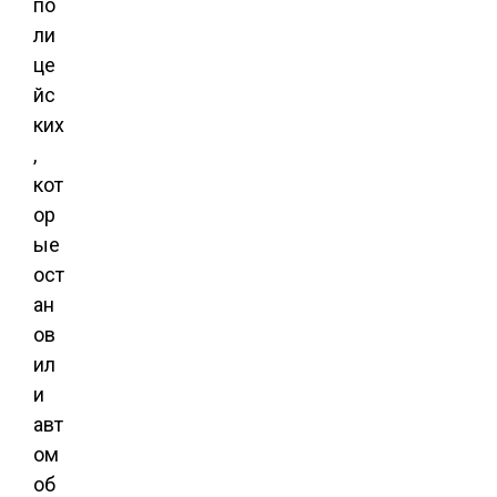
по
ли
це
йс
ких
,
кот
ор
ые
ост
ан
ов
ил
и
авт
ом
об