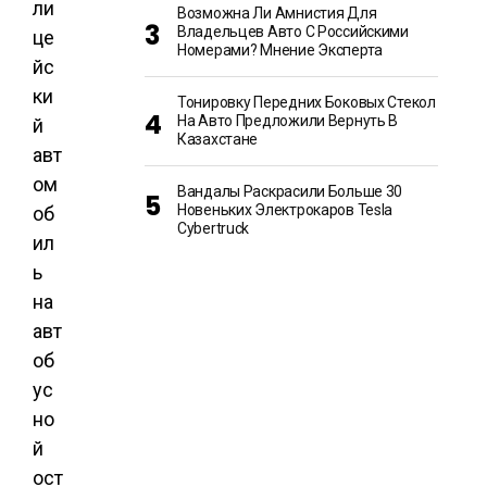
ли
Возможна Ли Амнистия Для
Владельцев Авто С Российскими
це
Номерами? Мнение Эксперта
йс
ки
Тонировку Передних Боковых Стекол
На Авто Предложили Вернуть В
й
Казахстане
авт
ом
Вандалы Раскрасили Больше 30
Новеньких Электрокаров Tesla
об
Cybertruck
ил
ь
на
авт
об
ус
но
й
ост