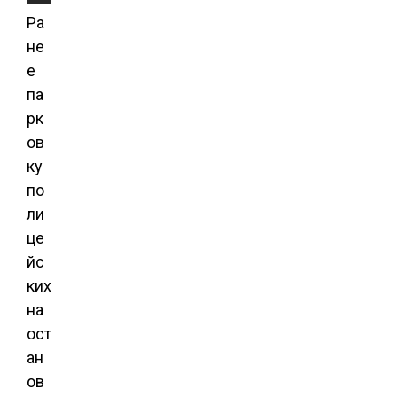
Ра
не
е
па
рк
ов
ку
по
ли
це
йс
ких
на
ост
ан
ов