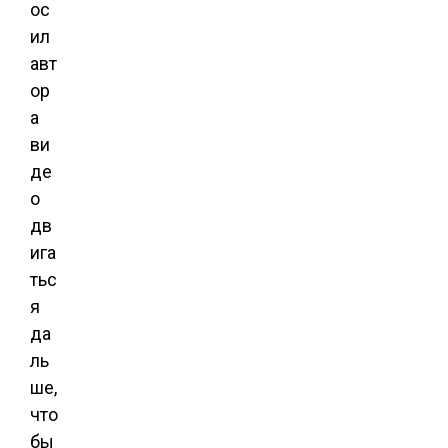
ос
ил
авт
ор
а
ви
де
о
дв
ига
тьс
я
да
ль
ше,
что
бы