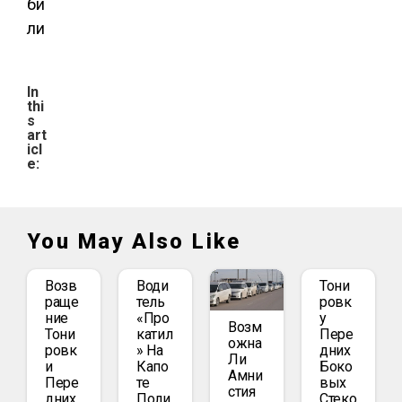
би
ли
In
thi
s
art
icl
e:
You May Also Like
Возв
Води
Тони
Раще
Тель
Ровк
Ние
«про
У
Возм
Тони
Катил
Пере
Ожна
Ровк
» На
Дних
Ли
И
Капо
Боко
Амни
Пере
Те
Вых
Стия
Дних
Поли
Стеко