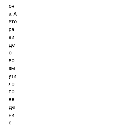
он
а. А
вто
ра
ви
де
о
во
зм
ути
ло
по
ве
де
ни
е