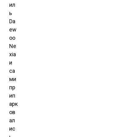
ил
ь
Da
ew
oo
Ne
xia
и
са
ми
пр
ип
арк
ов
ал
ис
ь