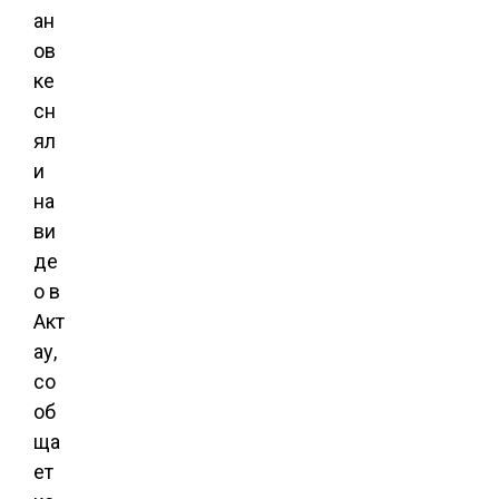
ан
ов
ке
сн
ял
и
на
ви
де
о в
Акт
ау,
со
об
ща
ет