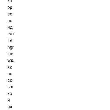
ко
рр
ес
по
нд
ент
Тe
ngr
ine
ws.
kz
со
сс
ыл
ко
й
на