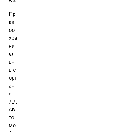
ws
Пр
ав
оо
хра
нит
ел
ьн
ые
орг
ан
ы
П
ДД
Ав
то
мо