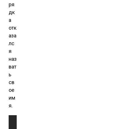
ря
дк
а
отк
аза
лс
я
наз
ват
ь
св
ое
им
я.