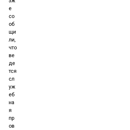
зж
е
со
об
щи
ли,
что
ве
де
тся
сл
уж
еб
на
я
пр
ов