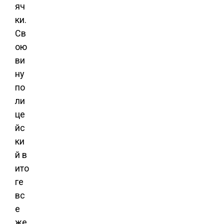
яч
ки.
Св
ою
ви
ну
по
ли
це
йс
ки
й в
ито
ге
вс
е
же