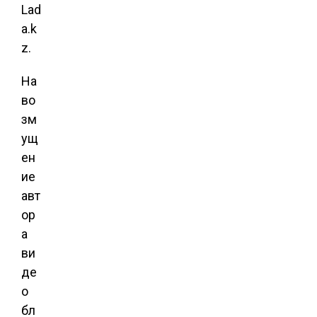
Lad
a.k
z.
На
во
зм
ущ
ен
ие
авт
ор
а
ви
де
о
бл