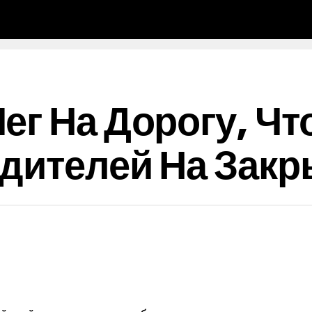
ег На Дорогу, Чт
дителей На Закр