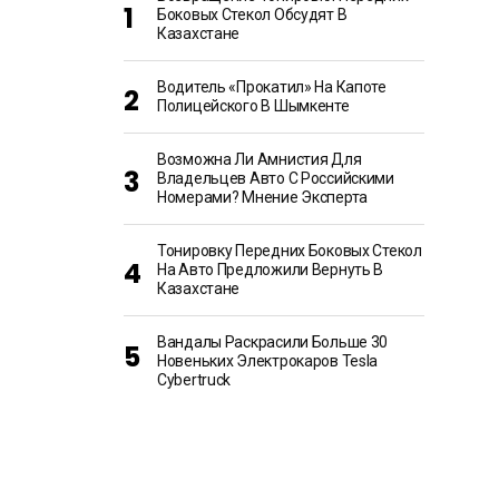
Боковых Стекол Обсудят В
Казахстане
Водитель «прокатил» На Капоте
Полицейского В Шымкенте
Возможна Ли Амнистия Для
Владельцев Авто С Российскими
Номерами? Мнение Эксперта
Тонировку Передних Боковых Стекол
На Авто Предложили Вернуть В
Казахстане
Вандалы Раскрасили Больше 30
Новеньких Электрокаров Tesla
Cybertruck