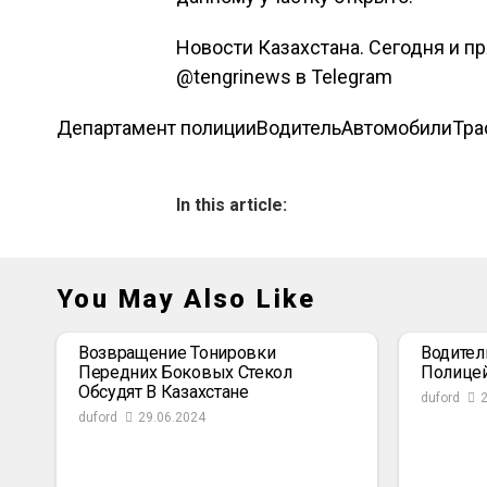
Новости Казахстана. Сегодня и п
@tengrinews в Telegram
Департамент полиции
Водитель
Автомобили
Тра
In this article:
You May Also Like
Возвращение Тонировки
Водител
Передних Боковых Стекол
Полице
Обсудят В Казахстане
duford
duford
29.06.2024