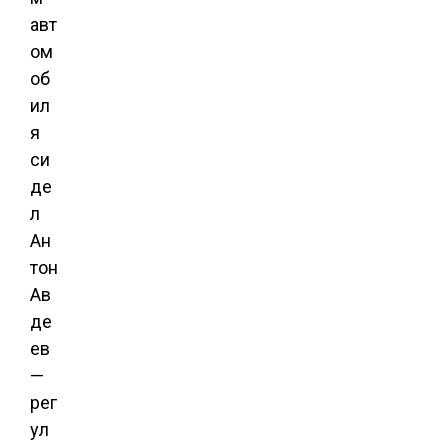
авт
ом
об
ил
я
си
де
л
Ан
тон
Ав
де
ев
—
рег
ул