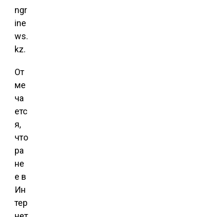
ngr
ine
ws.
kz.
От
ме
ча
етс
я,
что
ра
не
е в
Ин
тер
нет