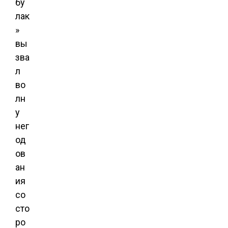
бу
лак
»
вы
зва
л
во
лн
у
нег
од
ов
ан
ия
со
сто
ро