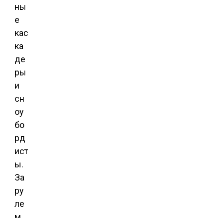
ны
е
кас
ка
де
ры
и
сн
оу
бо
рд
ист
ы.
За
ру
ле
м