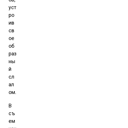
уст
ро
ив
св
ое
об
раз
ны
й
сл
ал
ом.
В
съ
ем