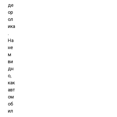
де
ор
ол
ика
.
На
не
м
ви
дн
о,
как
авт
ом
об
ил