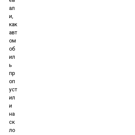
ал
и,
как
авт
ом
об
ил
ь
пр
оп
уст
ил
и
на
ск
ло