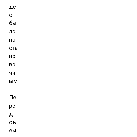
де
о
бы
ло
по
ста
но
во
чн
ым
.
Пе
ре
д
съ
ем