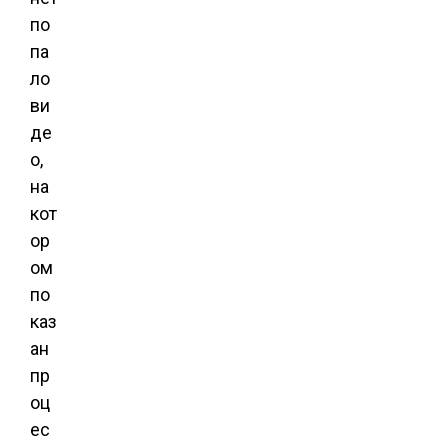
по
па
ло
ви
де
о,
на
кот
ор
ом
по
каз
ан
пр
оц
ес