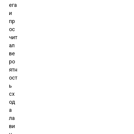
ега
и
пр
ос
чит
ал
ве
ро
ятн
ост
ь
сх
од
а
ла
ви