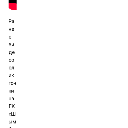
Ра
не
е
ви
де
ор
ол
ик
гон
ки
на
ГК
«Ш
ым