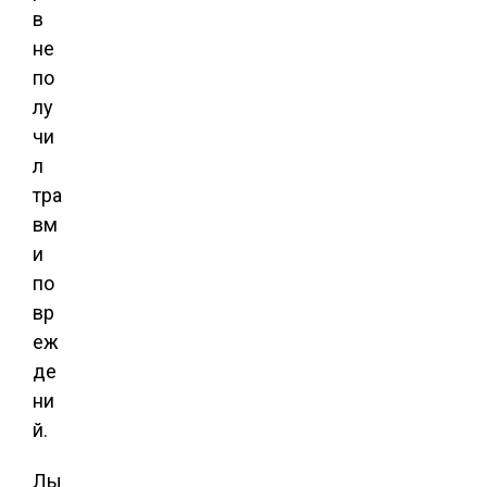
в
не
по
лу
чи
л
тра
вм
и
по
вр
еж
де
ни
й.
Лы