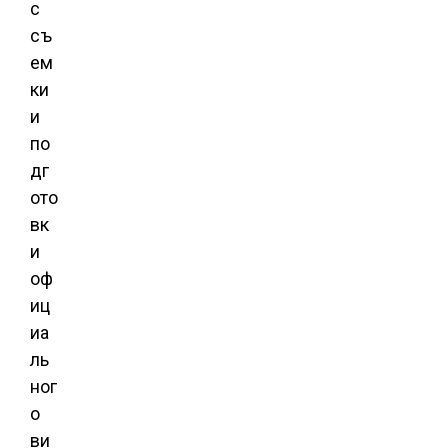
с
съ
ем
ки
и
по
дг
ото
вк
и
оф
иц
иа
ль
ног
о
ви