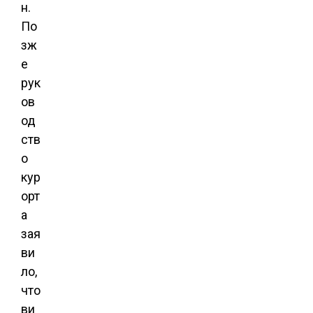
н.
По
зж
е
рук
ов
од
ств
о
кур
орт
а
зая
ви
ло,
что
ви