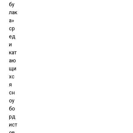
бу
лак
а»
ср
ед
и
кат
аю
щи
хс
я
сн
оу
бо
рд
ист
ов,