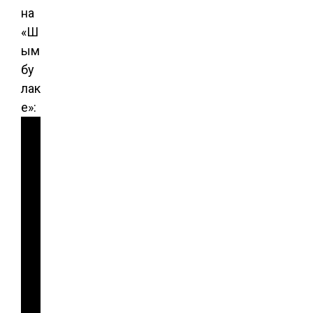
на
«Ш
ым
бу
лак
е»: