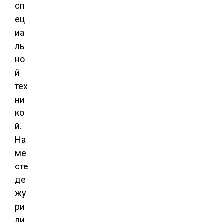
сп
ец
иа
ль
но
й
тех
ни
ко
й.
На
ме
сте
де
жу
ри
ли