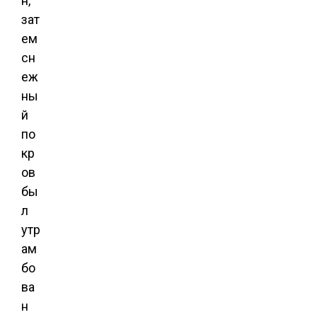
н,
зат
ем
сн
еж
ны
й
по
кр
ов
бы
л
утр
ам
бо
ва
н