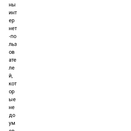
ны
инт
ер
нет
-по
льз
ов
ате
ле
й,
кот
ор
ые
не
до
ум
ев