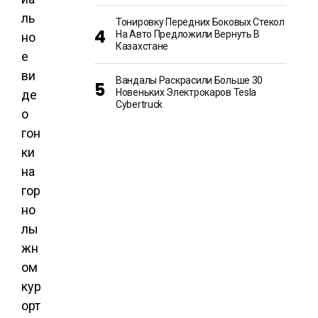
ль
Тонировку Передних Боковых Стекол
На Авто Предложили Вернуть В
но
Казахстане
е
ви
Вандалы Раскрасили Больше 30
Новеньких Электрокаров Tesla
де
Cybertruck
о
гон
ки
на
гор
но
лы
жн
ом
кур
орт