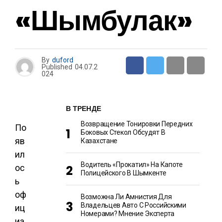
«Шымбулак»
By
duford
Published
04.07.2
024
В ТРЕНДЕ
Возвращение Тонировки Передних
По
Боковых Стекол Обсудят В
яв
Казахстане
ил
Водитель «прокатил» На Капоте
ос
Полицейского В Шымкенте
ь
оф
Возможна Ли Амнистия Для
Владельцев Авто С Российскими
иц
Номерами? Мнение Эксперта
иа