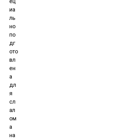
ец
иа
ль
но
по
дг
ото
вл
ен
а
дл
я
сл
ал
ом
а
на