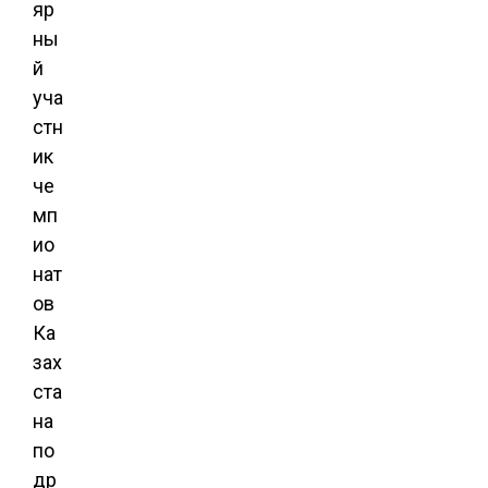
яр
ны
й
уча
стн
ик
че
мп
ио
нат
ов
Ка
зах
ста
на
по
др