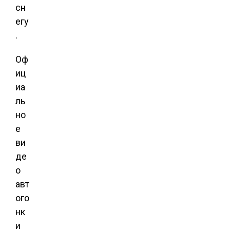
сн
егу
.
Оф
иц
иа
ль
но
е
ви
де
о
авт
ого
нк
и