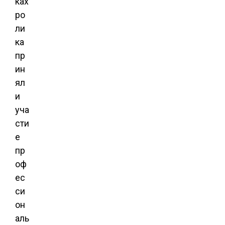
ках
ро
ли
ка
пр
ин
ял
и
уча
сти
е
пр
оф
ес
си
он
аль