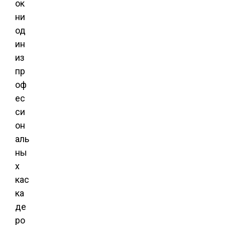
ок
ни
од
ин
из
пр
оф
ес
си
он
аль
ны
х
кас
ка
де
ро