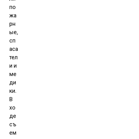
по
жа
рн
ые,
сп
аса
тел
и и
ме
ди
ки.
В
хо
де
съ
ем