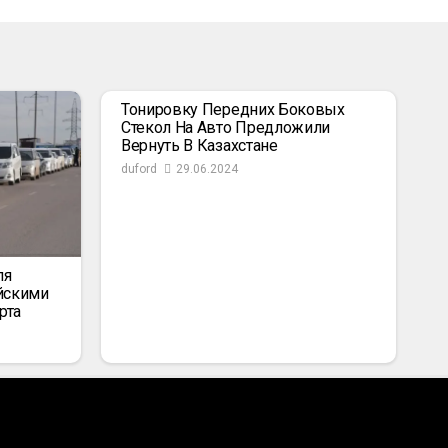
Тонировку Передних Боковых
Стекол На Авто Предложили
Вернуть В Казахстане
duford
29.06.2024
ля
йскими
рта