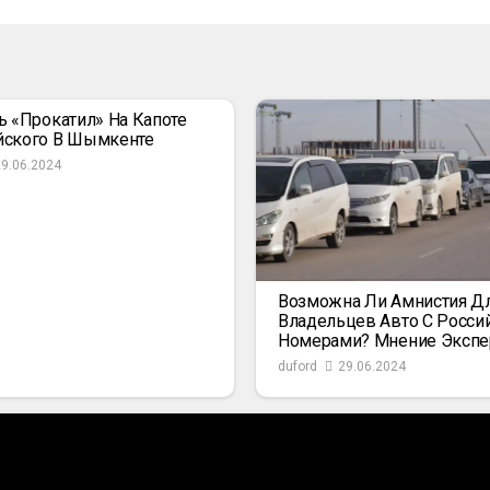
ь «прокатил» На Капоте
йского В Шымкенте
29.06.2024
Возможна Ли Амнистия Д
Владельцев Авто С Росси
Номерами? Мнение Экспе
duford
29.06.2024