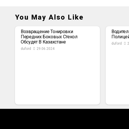
You May Also Like
Возвращение Тонировки
Водител
Передних Боковых Стекол
Полице
Обсудят В Казахстане
duford
duford
29.06.2024