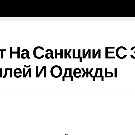
т На Санкции ЕС 
илей И Одежды