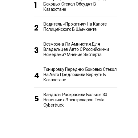
Боковых Стекол Обсудят В
Казахстане
Водитель «прокатил» На Капоте
Полицейского В Шымкенте
Возможна Ли Амнистия Для
Владельцев Авто С Российскими
Номерами? Мнение Эксперта
Тонировку Передних Боковых Стекол
На Авто Предложили Вернуть В
Казахстане
Вандалы Раскрасили Больше 30
Новеньких Электрокаров Tesla
Cybertruck