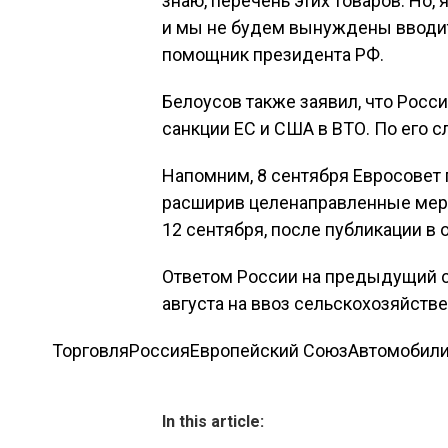
знаю, перечень этих товаров. Но,
и мы не будем вынуждены вводит
помощник президента РФ.
Белоусов также заявил, что Росс
санкции ЕС и США в ВТО. По его с
Напомним, 8 сентября Евросовет 
расширив целенаправленные меры 
12 сентября, после публикации в
Ответом России на предыдущий са
августа на ввоз сельскохозяйств
Торговля
Россия
Европейский Союз
Автомобил
In this article: