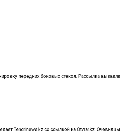
тонировку передних боковых стекол. Рассылка вызвала
ает Tengrinews.kz со ссылкой на Otyrar.kz. Очевидцы