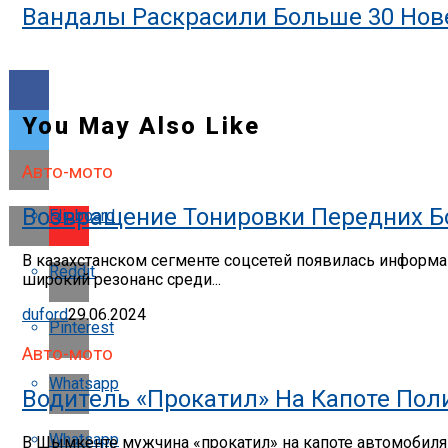
Вандалы Раскрасили Больше 30 Нове
You May Also Like
Авто-мото
Возвращение Тонировки Передних Бо
Flipboard
В казахстанском сегменте соцсетей появилась информац
Reddit
широкий резонанс среди...
duford
29.06.2024
Pinterest
Авто-мото
Whatsapp
Водитель «прокатил» На Капоте По
Whatsapp
В Шымкенте мужчина «прокатил» на капоте автомобиля п