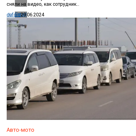
сняли на видео, как сотрудник...
Email
duford
29.06.2024
Авто-мото