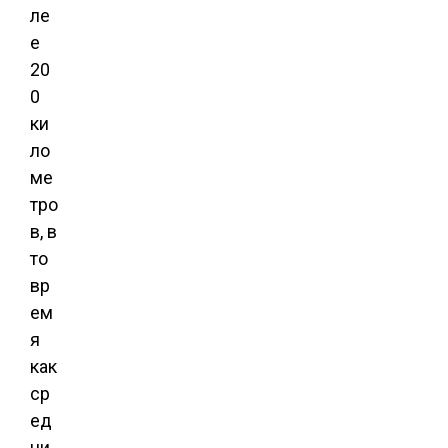
ле
е
20
0
ки
ло
ме
тро
в, в
то
вр
ем
я
как
ср
ед
ни