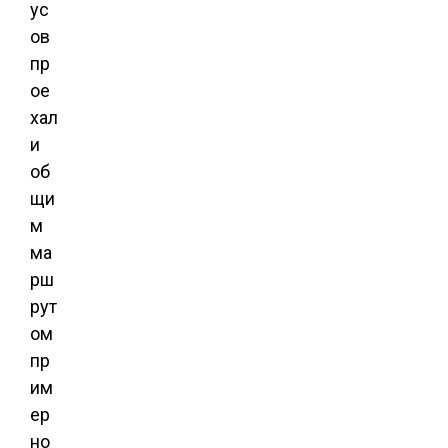
ус
ов
пр
ое
хал
и
об
щи
м
ма
рш
рут
ом
пр
им
ер
но