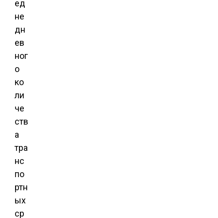
ед
не
дн
ев
ног
о
ко
ли
че
ств
а
тра
нс
по
ртн
ых
ср