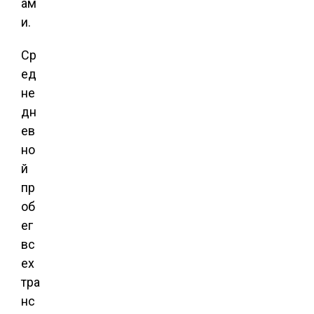
ам
и.
Ср
ед
не
дн
ев
но
й
пр
об
ег
вс
ех
тра
нс