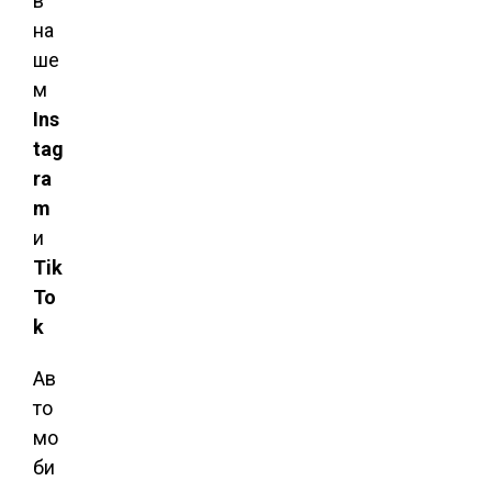
в
на
ше
м
Ins
tag
ra
m
и
Tik
To
k
Ав
то
мо
би