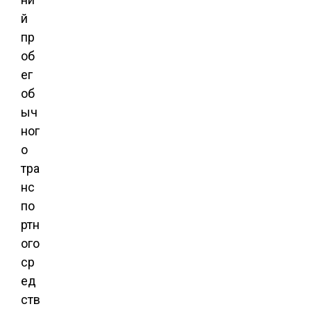
й
пр
об
ег
об
ыч
ног
о
тра
нс
по
ртн
ого
ср
ед
ств