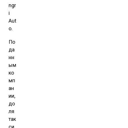
ngr
i
Aut
o.
По
да
нн
ым
ко
мп
ан
ии,
до
ля
так
си