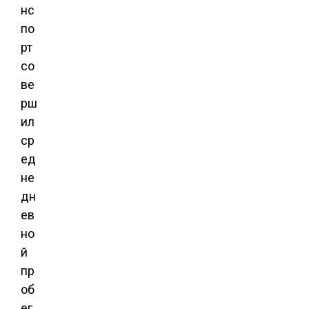
нс
по
рт
со
ве
рш
ил
ср
ед
не
дн
ев
но
й
пр
об
ег