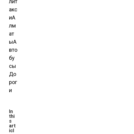
ли
т
акс
и
А
лм
ат
ы
А
вто
бу
сы
До
рог
и
In
thi
s
art
icl