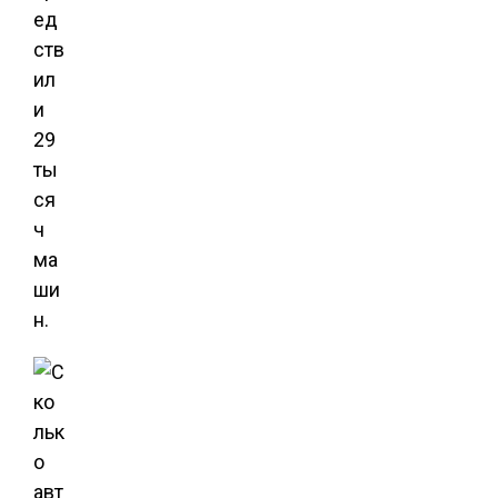
ед
ств
ил
и
29
ты
ся
ч
ма
ши
н.