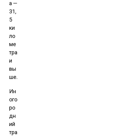
а —
31,
5
ки
ло
ме
тра
и
вы
ше.
Ин
ого
ро
дн
ий
тра