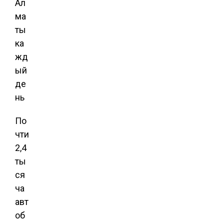
По
чти
2,4
ты
ся
ча
авт
об