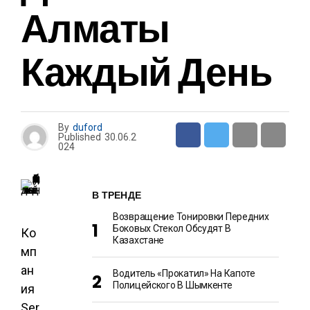
Алматы
Каждый День
By
duford
Published
30.06.2
024
В ТРЕНДЕ
Возвращение Тонировки Передних
Боковых Стекол Обсудят В
Ко
Казахстане
мп
ан
Водитель «прокатил» На Капоте
Полицейского В Шымкенте
ия
Ser