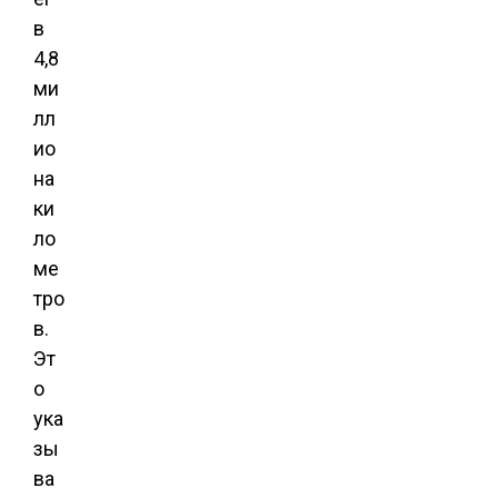
в
4,8
ми
лл
ио
на
ки
ло
ме
тро
в.
Эт
о
ука
зы
ва