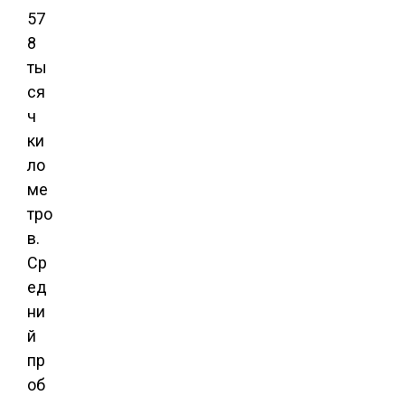
57
8
ты
ся
ч
ки
ло
ме
тро
в.
Ср
ед
ни
й
пр
об