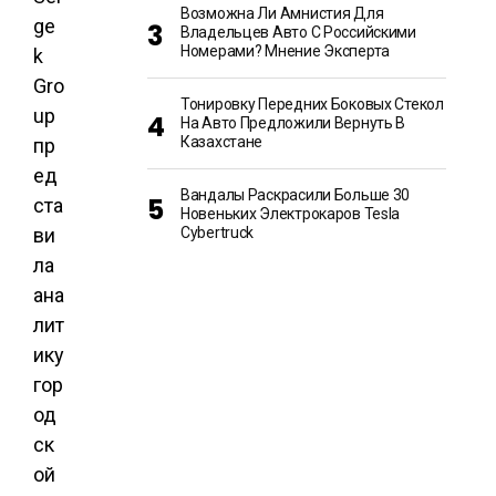
Возможна Ли Амнистия Для
ge
Владельцев Авто С Российскими
Номерами? Мнение Эксперта
k
Gro
Тонировку Передних Боковых Стекол
up
На Авто Предложили Вернуть В
Казахстане
пр
ед
Вандалы Раскрасили Больше 30
ста
Новеньких Электрокаров Tesla
ви
Cybertruck
ла
ана
лит
ику
гор
од
ск
ой