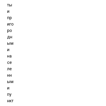
ты
и
пр
иго
ро
дн
ым
и
на
се
ле
нн
ым
и
пу
нкт