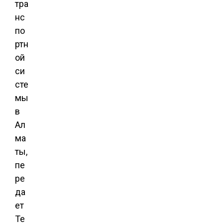
тра
нс
по
ртн
ой
си
сте
мы
в
Ал
ма
ты,
пе
ре
да
ет
Te