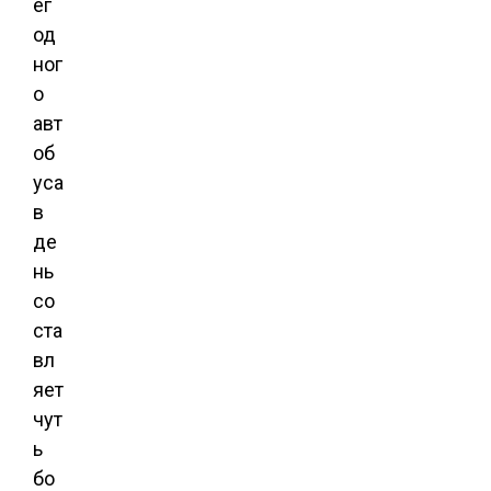
ег
од
ног
о
авт
об
уса
в
де
нь
со
ста
вл
яет
чут
ь
бо