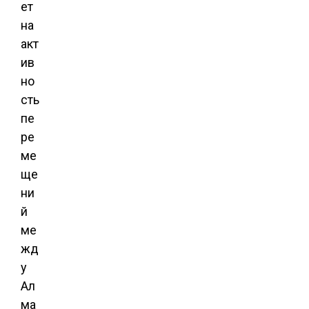
ет
на
акт
ив
но
сть
пе
ре
ме
ще
ни
й
ме
жд
у
Ал
ма