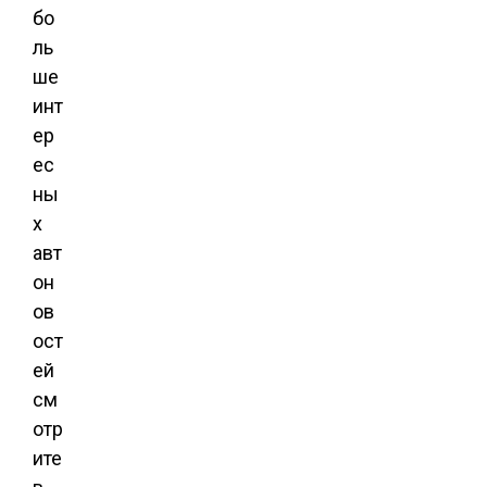
бо
ль
ше
инт
ер
ес
ны
х
авт
он
ов
ост
ей
см
отр
ите