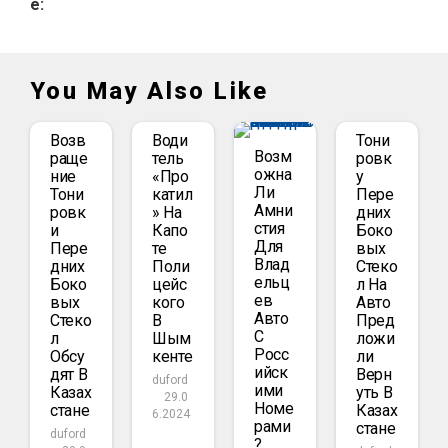
e:
You May Also Like
Возв
Води
Тони
Возм
Раще
Тель
Ровк
Ожна
Ние
«про
У
Ли
Тони
Катил
Пере
Амни
Ровк
» На
Дних
Стия
И
Капо
Боко
Для
Пере
Те
Вых
Влад
Дних
Поли
Стеко
Ельц
Боко
Цейс
Л На
Ев
Вых
Кого
Авто
Авто
Стеко
В
Пред
С
Л
Шым
Ложи
Росс
Обсу
Кенте
Ли
Ийск
Дят В
Верн
duford
Ими
Казах
Уть В
29.0
Номе
Стане
Казах
6.2024
Рами
Стане
duford
?