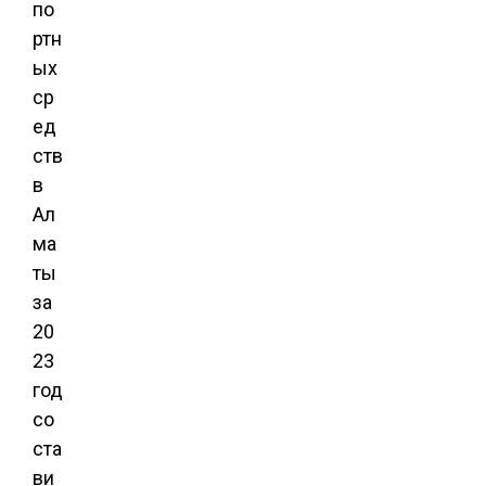
по
ртн
ых
ср
ед
ств
в
Ал
ма
ты
за
20
23
год
со
ста
ви