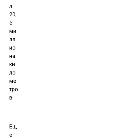
л
20,
5
ми
лл
ио
на
ки
ло
ме
тро
в.
Ещ
е