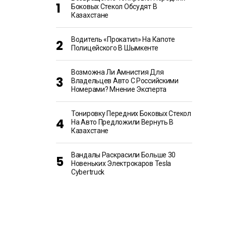
Боковых Стекол Обсудят В
Казахстане
Водитель «прокатил» На Капоте
Полицейского В Шымкенте
Возможна Ли Амнистия Для
Владельцев Авто С Российскими
Номерами? Мнение Эксперта
Тонировку Передних Боковых Стекол
На Авто Предложили Вернуть В
Казахстане
Вандалы Раскрасили Больше 30
Новеньких Электрокаров Tesla
Cybertruck