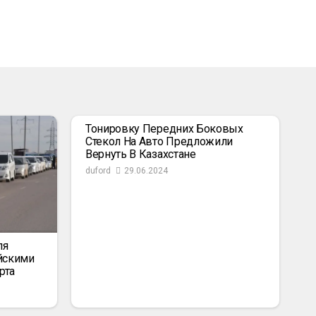
Тонировку Передних Боковых
Стекол На Авто Предложили
Вернуть В Казахстане
duford
29.06.2024
ля
йскими
рта