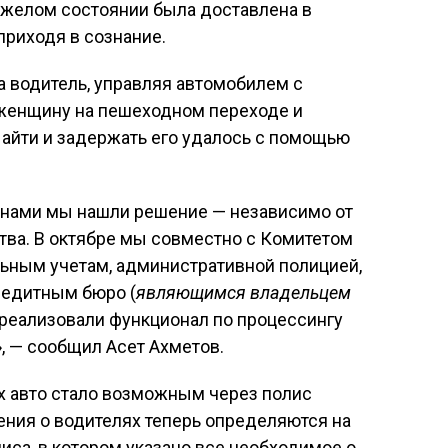
яжелом состоянии была доставлена в
 приходя в сознание.
а водитель, управляя автомобилем с
женщину на пешеходном переходе и
айти и задержать его удалось с помощью
анами мы нашли решение — независимо от
тва. В октябре мы совместно с Комитетом
льным учетам, административной полицией,
редитным бюро (
являющимся владельцем
 реализовали функционал по процессингу
», — сообщил Асет Ахметов.
х авто стало возможным через полис
ения о водителях теперь определяются на
иса, в котором указано все необходимое о