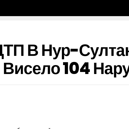
ТП В Нур-Султан
 Висело 104 Нар