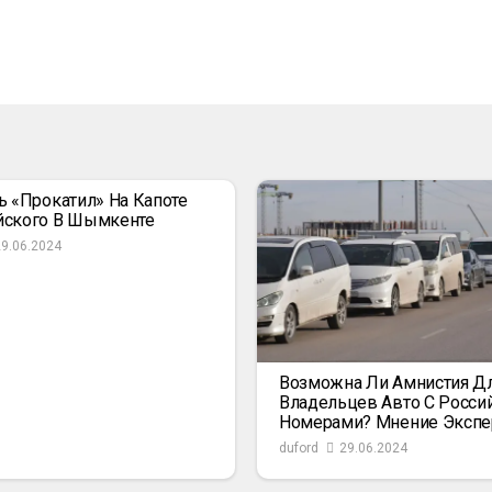
ь «прокатил» На Капоте
йского В Шымкенте
29.06.2024
Возможна Ли Амнистия Д
Владельцев Авто С Росси
Номерами? Мнение Экспе
duford
29.06.2024