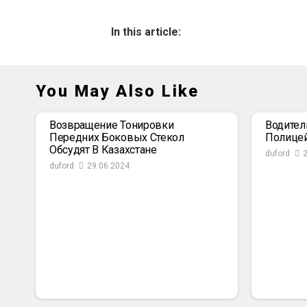
In this article:
You May Also Like
Возвращение Тонировки
Водител
Передних Боковых Стекол
Полице
Обсудят В Казахстане
duford
duford
29.06.2024