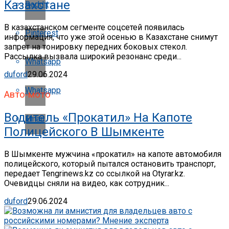
Казахстане
Reddit
В казахстанском сегменте соцсетей появилась
Pinterest
информация, что уже этой осенью в Казахстане снимут
запрет на тонировку передних боковых стекол.
Рассылка вызвала широкий резонанс среди...
Whatsapp
duford
29.06.2024
Whatsapp
Авто-мото
Водитель «прокатил» На Капоте
Email
Полицейского В Шымкенте
В Шымкенте мужчина «прокатил» на капоте автомобиля
полицейского, который пытался остановить транспорт,
передает Tengrinews.kz со ссылкой на Otyrar.kz.
Очевидцы сняли на видео, как сотрудник...
duford
29.06.2024