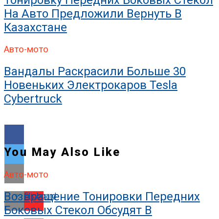
Тонировку Передних Боковых Стекол
На Авто Предложили Вернуть В
Казахстане
Авто-мото
Вандалы Раскрасили Больше 30
Новеньких Электрокаров Tesla
Cybertruck
You May Also Like
Авто-мото
Возвращение Тонировки Передних
Flipboard
Боковых Стекол Обсудят В