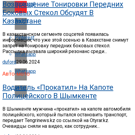
Возвращение Тонировки Передних
Flipboard
Боковых Стекол Обсудят В
Казахстане
Reddit
В казахстанском сегменте соцсетей появилась
Pinterest
информация, что уже этой осенью в Казахстане снимут
запрет на тонировку передних боковых стекол.
Рассылка вызвала широкий резонанс среди...
Whatsapp
duford
29.06.2024
Whatsapp
Авто-мото
Водитель «прокатил» На Капоте
Email
Полицейского В Шымкенте
В Шымкенте мужчина «прокатил» на капоте автомобиля
полицейского, который пытался остановить транспорт,
передает Tengrinews.kz со ссылкой на Otyrar.kz.
Очевидцы сняли на видео, как сотрудник...