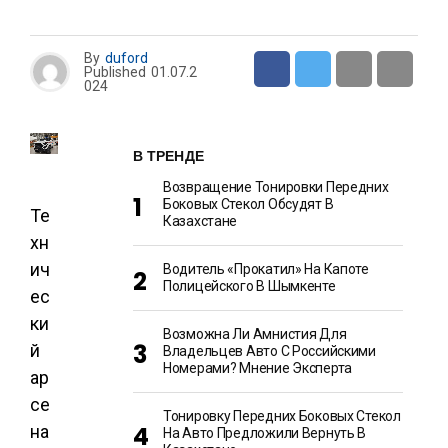
By
duford
Published
01.07.2
024
В ТРЕНДЕ
Возвращение Тонировки Передних
Боковых Стекол Обсудят В
Те
Казахстане
хн
ич
Водитель «прокатил» На Капоте
Полицейского В Шымкенте
ес
ки
Возможна Ли Амнистия Для
й
Владельцев Авто С Российскими
Номерами? Мнение Эксперта
ар
се
Тонировку Передних Боковых Стекол
на
На Авто Предложили Вернуть В