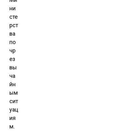
ни
сте
рст
ва
по
чр
ез
вы
ча
йн
ым
сит
уац
ия
м.