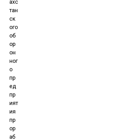
ахс
тан
ск
ого
об
ор
он
ног
о
пр
ед
пр
ият
ия
пр
ор
аб