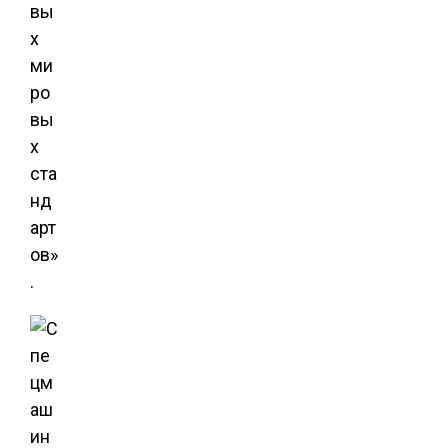
вы
х
ми
ро
вы
х
ста
нд
арт
ов»
.