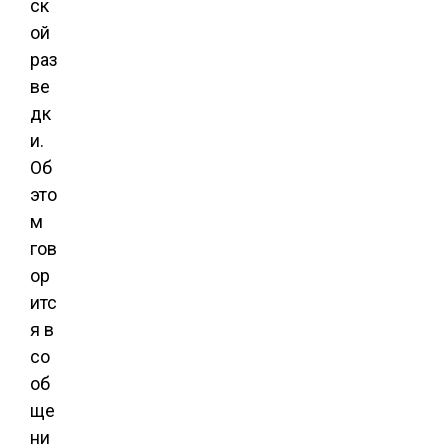
ск
ой
раз
ве
дк
и.
Об
это
м
гов
ор
итс
я в
со
об
ще
ни