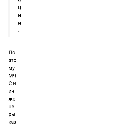
ц
и
и
.
По
это
му
МЧ
С и
ин
же
не
ры
каз