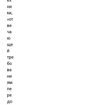
ех
ни
ки,
«от
ве
ча
ю
ще
й
тре
бо
ва
ни
ям
пе
ре
до