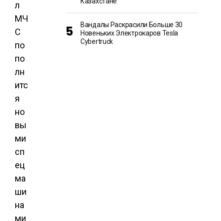
Казахстане
л
МЧ
Вандалы Раскрасили Больше 30
С
Новеньких Электрокаров Tesla
Cybertruck
по
по
лн
итс
я
но
вы
ми
сп
ец
ма
ши
на
ми