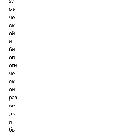
хи
ми
че
ск
ой
и
би
ол
оги
че
ск
ой
раз
ве
дк
и
бы