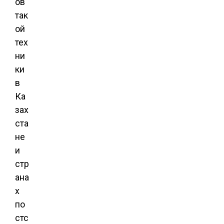
ов
так
ой
тех
ни
ки
в
Ка
зах
ста
не
и
стр
ана
х
по
стс