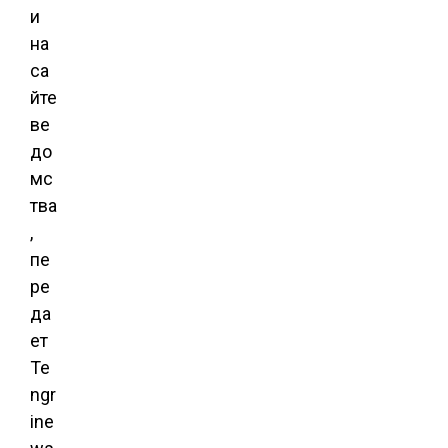
и
на
са
йте
ве
до
мс
тва
,
пе
ре
да
ет
Te
ngr
ine