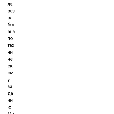
ла
раз
ра
бот
ана
по
тех
ни
че
ск
ом
у
за
да
ни
ю
Ми