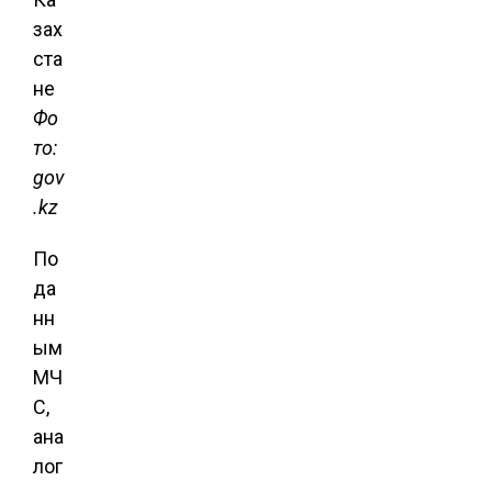
Фо
то:
gov
.kz
По
да
нн
ым
МЧ
С,
ана
лог