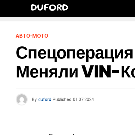
DUFORD
АВТО-МОТО
Спецоперация
Меняли VIN-К
By
duford
Published
01.07.2024