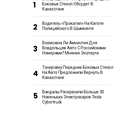
Боковых Стекол Обсудят В
Казахстане
Водитель «прокатил» На Капоте
Полицейского В Шымкенте
Возможна Ли Амнистия Для
Владельцев Авто С Российскими
Номерами? Мнение Эксперта
Тонировку Передних Боковых Стекол
На Авто Предложили Вернуть В
Казахстане
Вандалы Раскрасили Больше 30
Новеньких Электрокаров Tesla
Cybertruck