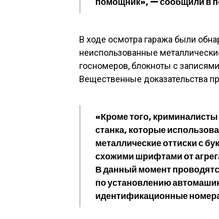
помощник», — сообщили в п
В ходе осмотра гаража были обн
неиспользованные металлические
госномеров, блокноты с записями
Вещественные доказательства пр
«Кроме того, криминалисты
станка, которые использов
металлические оттиски с б
схожими шрифтами от агрег
В данный момент проводят
по установлению автомашин
идентификационные номера»