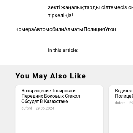
Өзекті жаңалықтарды сілтемесіз 
тіркеліңіз!
номера
Автомобили
Алматы
Полиция
Угон
In this article:
You May Also Like
Возвращение Тонировки
Водител
Передних Боковых Стекол
Полице
Обсудят В Казахстане
duford
29
duford
29.06.2024