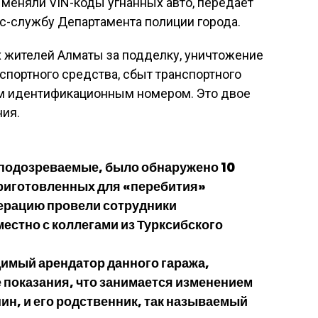
 меняли VIN-коды угнанных авто, передает
сс-службу Департамента полиции города.
 жителей Алматы за подделку, уничтожение
портного средства, сбыт транспортного
м идентификационным номером. Это двое
ния.
» подозреваемые, было обнаружено 10
риготовленных для «перебития»
ерацию провели сотрудники
естно с коллегами из Турксибского
имый арендатор данного гаража,
 показания, что занимается изменением
н, и его родственник, так называемый