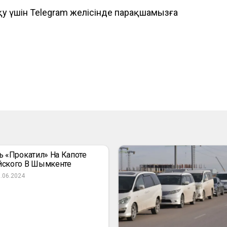
оқу үшін Telegram желісінде парақшамызға
ь «прокатил» На Капоте
йского В Шымкенте
.06.2024