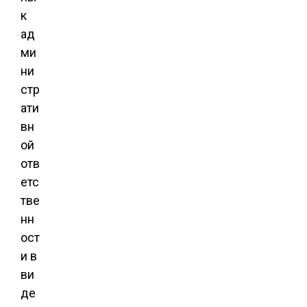
к
ад
ми
ни
стр
ати
вн
ой
отв
етс
тве
нн
ост
и в
ви
де