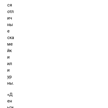
ся
отл
ич
ны
е
ска
ме
йк
и
ил
и
ур
ны.
«Д
ен
ьги