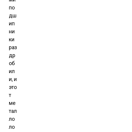
по
дш
ип
ни
ки
раз
др
об
ил
и, и
это
т
ме
тал
ло
ло