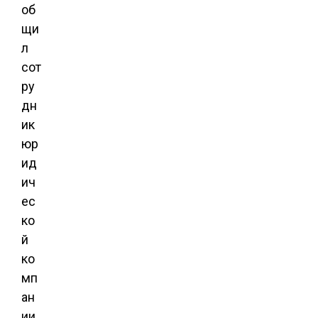
об
щи
л
сот
ру
дн
ик
юр
ид
ич
ес
ко
й
ко
мп
ан
ии,