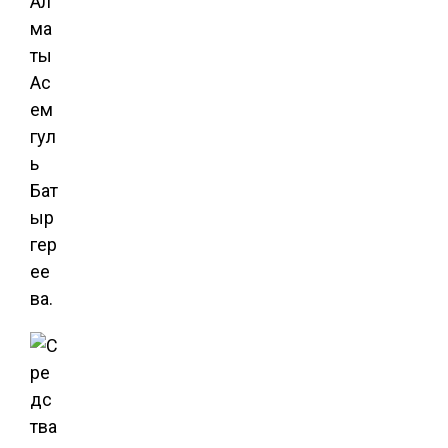
Ал
ма
ты
Ас
ем
гул
ь
Бат
ыр
гер
ее
ва.