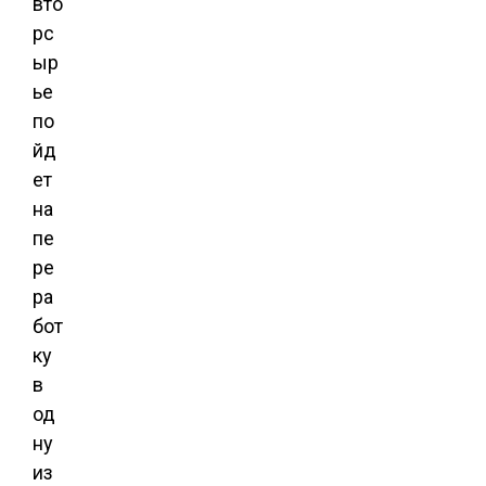
вто
рс
ыр
ье
по
йд
ет
на
пе
ре
ра
бот
ку
в
од
ну
из