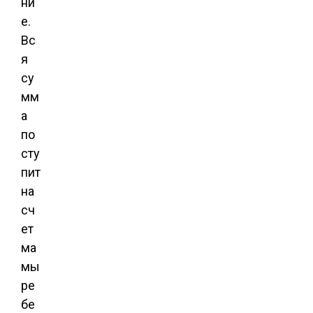
ни
е.
Вс
я
су
мм
а
по
сту
пит
на
сч
ет
ма
мы
ре
бе