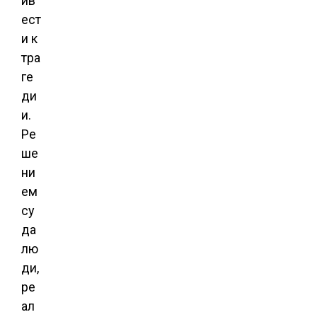
ив
ест
и к
тра
ге
ди
и.
Ре
ше
ни
ем
су
да
лю
ди,
ре
ал