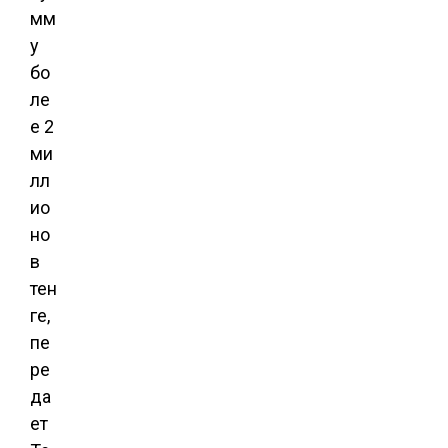
мм
у
бо
ле
е 2
ми
лл
ио
но
в
тен
ге,
пе
ре
да
ет