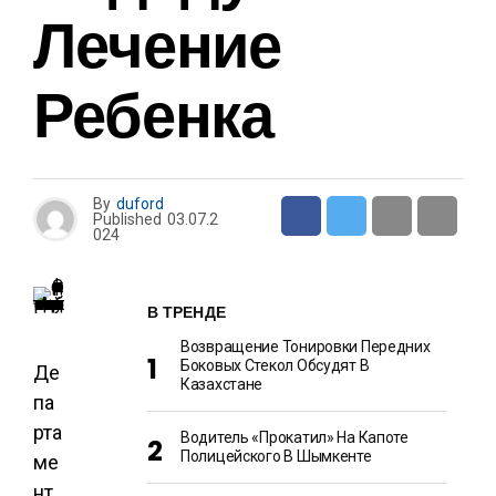
Лечение
Ребенка
By
duford
Published
03.07.2
024
В ТРЕНДЕ
Возвращение Тонировки Передних
Боковых Стекол Обсудят В
Де
Казахстане
па
рта
Водитель «прокатил» На Капоте
Полицейского В Шымкенте
ме
нт