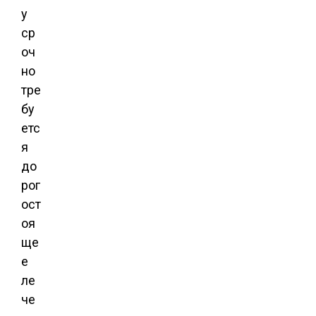
у
ср
оч
но
тре
бу
етс
я
до
рог
ост
оя
ще
е
ле
че