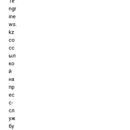
Te
ngr
ine
ws.
kz
со
сс
ыл
ко
й
на
пр
ес
с-
сл
уж
бу