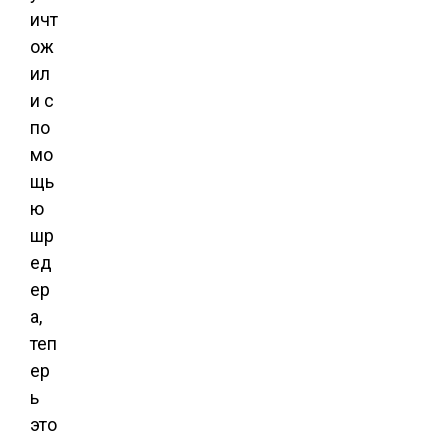
ичт
ож
ил
и с
по
мо
щь
ю
шр
ед
ер
а,
теп
ер
ь
это