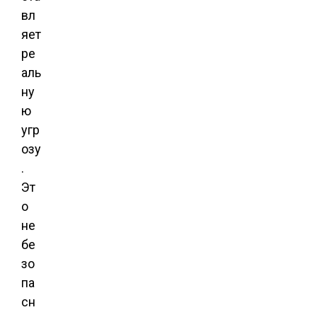
вл
яет
ре
аль
ну
ю
угр
озу
.
Эт
о
не
бе
зо
па
сн