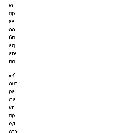
ю
пр
ав
оо
бл
ад
ате
ля.
«К
онт
ра
фа
кт
пр
ед
ста