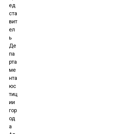
ед
ста
вит
ел
ь
Де
па
рта
ме
нта
юс
тиц
ии
гор
од
а