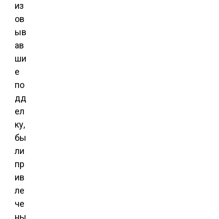
из
ов
ыв
ав
ши
е
по
дд
ел
ку,
бы
ли
пр
ив
ле
че
ны