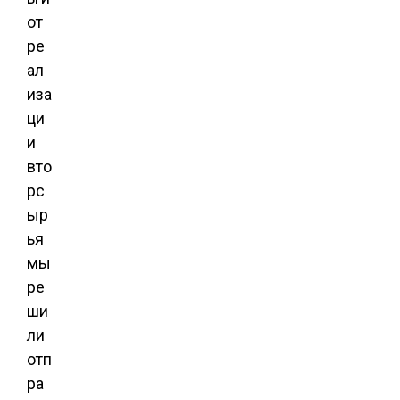
от
ре
ал
иза
ци
и
вто
рс
ыр
ья
мы
ре
ши
ли
отп
ра