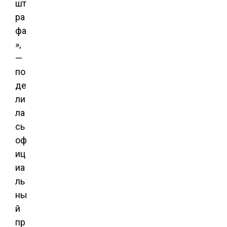
шт
ра
фа
»,
—
по
де
ли
ла
сь
оф
иц
иа
ль
ны
й
пр