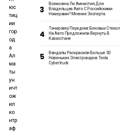
Возможна Ли Амнистия Для
юс
Владельцев Авто С Российскими
Номерами? Мнение Эксперта
тиц
ии
Тонировку Передних Боковых Стекол
гор
На Авто Предложили Вернуть В
Казахстане
од
а
Вандалы Раскрасили Больше 30
Ал
Новеньких Электрокаров Tesla
ма
Cybertruck
ты
ун
ичт
ож
ил
ко
нтр
аф