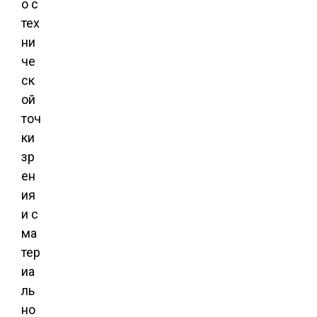
о с
тех
ни
че
ск
ой
точ
ки
зр
ен
ия
и с
ма
тер
иа
ль
но