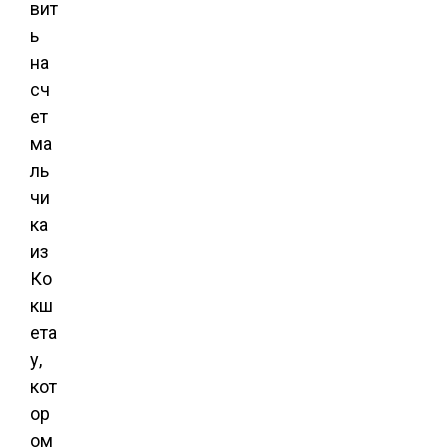
вит
ь
на
сч
ет
ма
ль
чи
ка
из
Ко
кш
ета
у,
кот
ор
ом