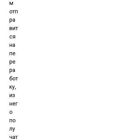
м
отп
ра
вит
ся
на
пе
ре
ра
бот
ку,
из
нег
о
по
лу
чат