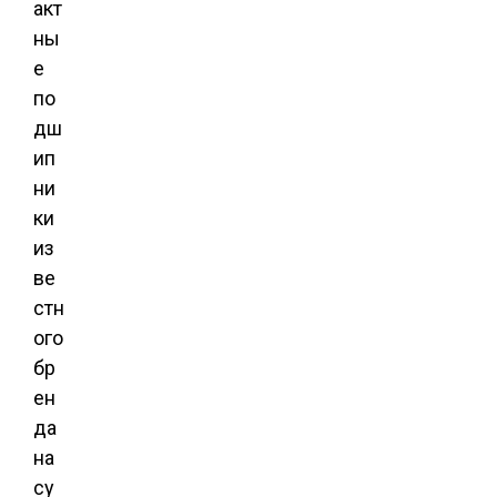
акт
ны
е
по
дш
ип
ни
ки
из
ве
стн
ого
бр
ен
да
на
су