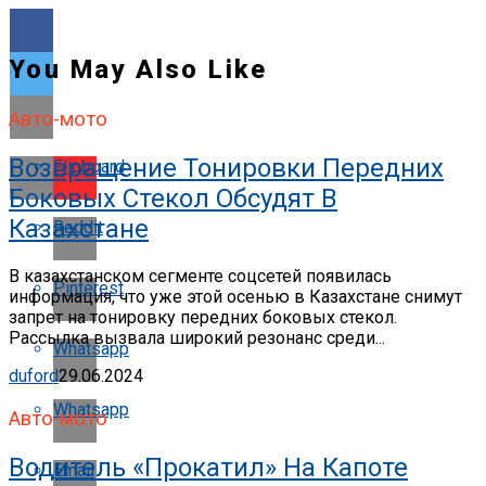
You May Also Like
Авто-мото
Возвращение Тонировки Передних
Flipboard
Боковых Стекол Обсудят В
Казахстане
Reddit
В казахстанском сегменте соцсетей появилась
Pinterest
информация, что уже этой осенью в Казахстане снимут
запрет на тонировку передних боковых стекол.
Рассылка вызвала широкий резонанс среди...
Whatsapp
duford
29.06.2024
Whatsapp
Авто-мото
Водитель «прокатил» На Капоте
Email