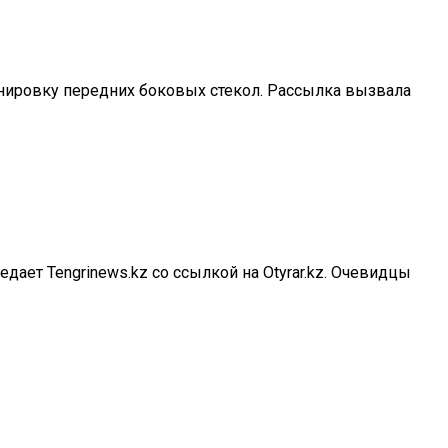
тонировку передних боковых стекол. Рассылка вызвала
ает Tengrinews.kz со ссылкой на Otyrar.kz. Очевидцы