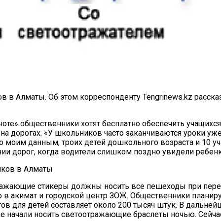
 в Алматы. Об этом корреспонденту Tengrinews.kz расска
мноте» общественники хотят бесплатно обеспечить учащи
на дорогах. «У школьников часто заканчиваются уроки уже
По моим данным, троих детей дошкольного возраста и 10 уч
и дорог, когда водители слишком поздно увидели ребенка
тражающие стикеры должны носить все пешеходы при пере
 в акимат и городской центр ЗОЖ. Общественники планирую
в для детей составляет около 200 тысяч штук. В дальней
кже начали носить светоотражающие браслеты ночью. Сейча