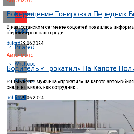
Авто-мото
Возвращение Тонировки Передних Бо
Flipboard
В казахстанском сегменте соцсетей появилась информац
Reddit
широкий резонанс среди...
duford
29.06.2024
Pinterest
Авто-мото
Whatsapp
Водитель «прокатил» На Капоте По
Whatsapp
В Шымкенте мужчина «прокатил» на капоте автомобиля п
сняли на видео, как сотрудник...
Email
duford
29.06.2024