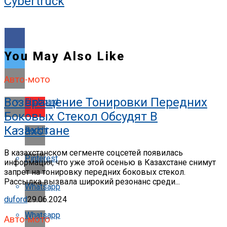
Cybertruck
You May Also Like
Авто-мото
Возвращение Тонировки Передних
Flipboard
Боковых Стекол Обсудят В
Казахстане
Reddit
В казахстанском сегменте соцсетей появилась
Pinterest
информация, что уже этой осенью в Казахстане снимут
запрет на тонировку передних боковых стекол.
Рассылка вызвала широкий резонанс среди...
Whatsapp
duford
29.06.2024
Whatsapp
Авто-мото