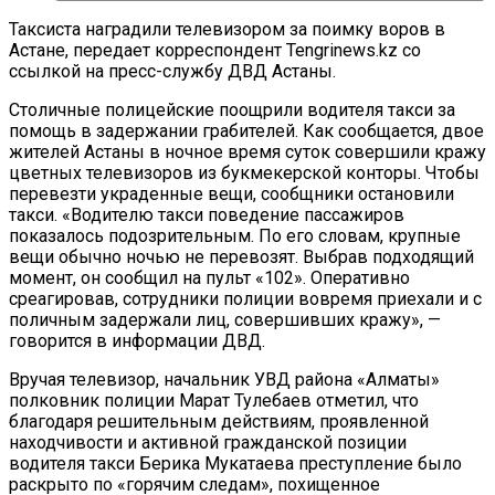
Таксиста наградили телевизором за поимку воров в
Астане, передает корреспондент Tengrinews.kz со
ссылкой на пресс-службу ДВД Астаны.
Столичные полицейские поощрили водителя такси за
помощь в задержании грабителей. Как сообщается, двое
жителей Астаны в ночное время суток совершили кражу
цветных телевизоров из букмекерской конторы. Чтобы
перевезти украденные вещи, сообщники остановили
такси. «Водителю такси поведение пассажиров
показалось подозрительным. По его словам, крупные
вещи обычно ночью не перевозят. Выбрав подходящий
момент, он сообщил на пульт «102». Оперативно
среагировав, сотрудники полиции вовремя приехали и с
поличным задержали лиц, совершивших кражу», —
говорится в информации ДВД.
Вручая телевизор, начальник УВД района «Алматы»
полковник полиции Марат Тулебаев отметил, что
благодаря решительным действиям, проявленной
находчивости и активной гражданской позиции
водителя такси Берика Мукатаева преступление было
раскрыто по «горячим следам», похищенное