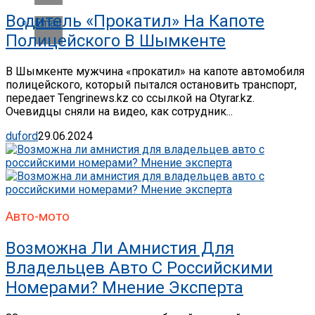
Водитель «прокатил» На Капоте
Email
Полицейского В Шымкенте
В Шымкенте мужчина «прокатил» на капоте автомобиля
полицейского, который пытался остановить транспорт,
передает Tengrinews.kz со ссылкой на Otyrar.kz.
Очевидцы сняли на видео, как сотрудник...
duford
29.06.2024
Авто-мото
Возможна Ли Амнистия Для
Владельцев Авто С Российскими
Номерами? Мнение Эксперта