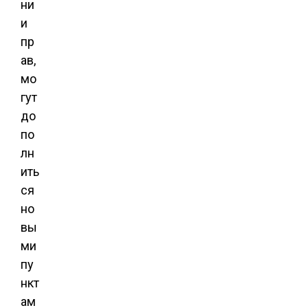
ни
и
пр
ав,
мо
гут
до
по
лн
ить
ся
но
вы
ми
пу
нкт
ам