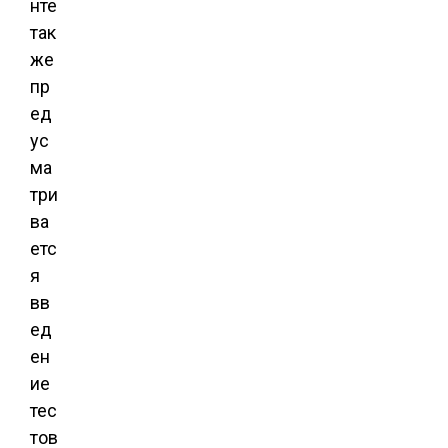
нте
так
же
пр
ед
ус
ма
три
ва
етс
я
вв
ед
ен
ие
тес
тов