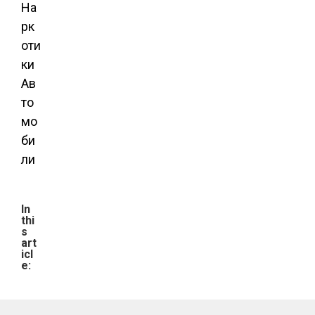
На
рк
оти
ки
Ав
то
мо
би
ли
In
thi
s
art
icl
e: