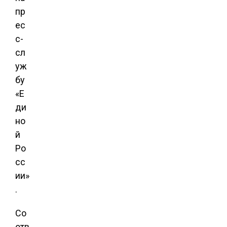
пр
ес
с-
сл
уж
бу
«Е
ди
но
й
Ро
сс
ии»
.
Со
отв