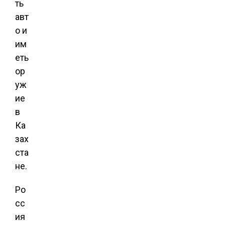
ть
авт
о и
им
еть
ор
уж
ие
в
Ка
зах
ста
не.
Ро
сс
ия