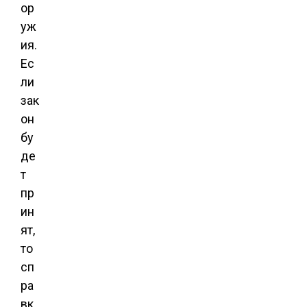
ор
уж
ия.
Ес
ли
зак
он
бу
де
т
пр
ин
ят,
то
сп
ра
вк