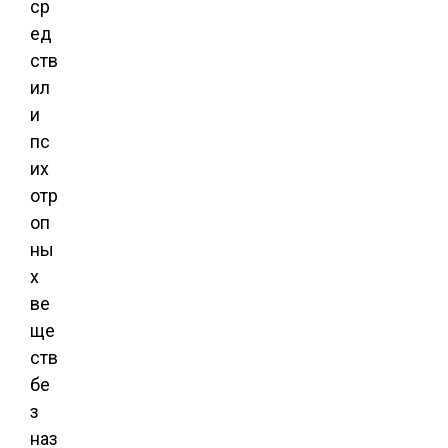
ср
ед
ств
ил
и
пс
их
отр
оп
ны
х
ве
ще
ств
бе
з
наз