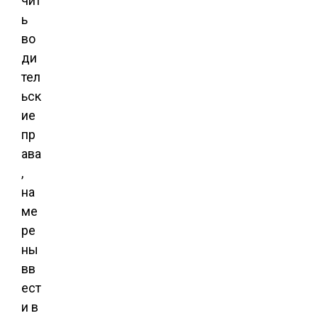
чит
ь
во
ди
тел
ьск
ие
пр
ава
,
на
ме
ре
ны
вв
ест
и в