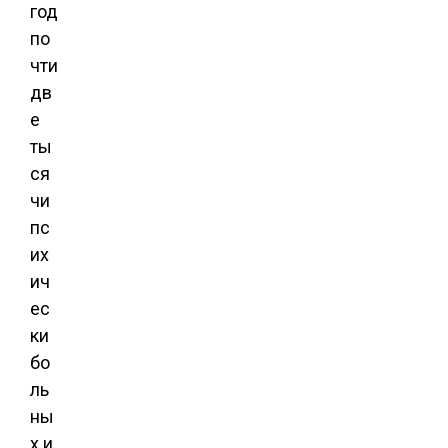
год
по
чти
дв
е
ты
ся
чи
пс
их
ич
ес
ки
бо
ль
ны
х и