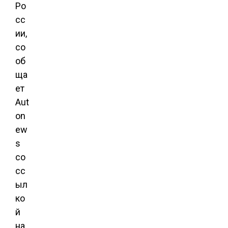
Ро
сс
ии,
со
об
ща
ет
Aut
on
ew
s
со
сс
ыл
ко
й
на