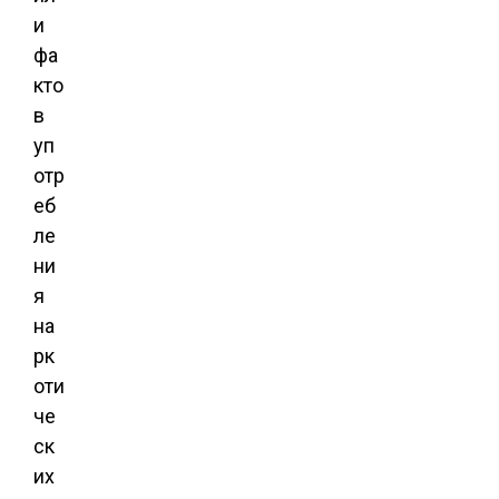
и
фа
кто
в
уп
отр
еб
ле
ни
я
на
рк
оти
че
ск
их