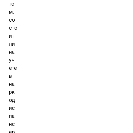
то
м,
со
сто
ит
ли
на
уч
ете
в
на
рк
од
ис
па
нс
ер