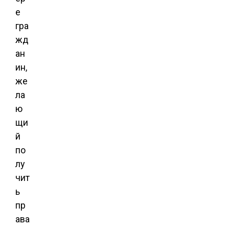
е
гра
жд
ан
ин,
же
ла
ю
щи
й
по
лу
чит
ь
пр
ава