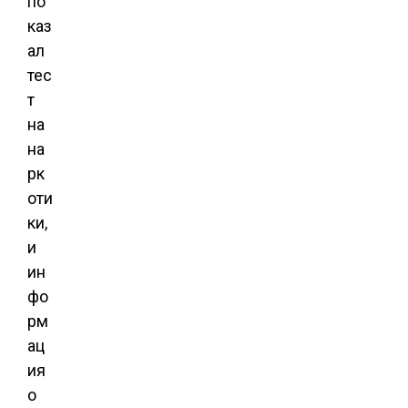
по
каз
ал
тес
т
на
на
рк
оти
ки,
и
ин
фо
рм
ац
ия
о