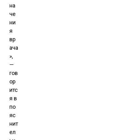
на
че
ни
я
вр
ача
»,
—
гов
ор
итс
я в
по
яс
нит
ел