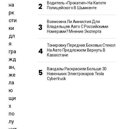
Водитель «прокатил» На Капоте
на
Полицейского В Шымкенте
рк
оти
Возможна Ли Амнистия Для
Владельцев Авто С Российскими
ки
Номерами? Мнение Эксперта
дл
я
Тонировку Передних Боковых Стекол
На Авто Предложили Вернуть В
гра
Казахстане
жд
ан,
Вандалы Раскрасили Больше 30
Новеньких Электрокаров Tesla
же
Cybertruck
ла
ю
щи
х
по
лу