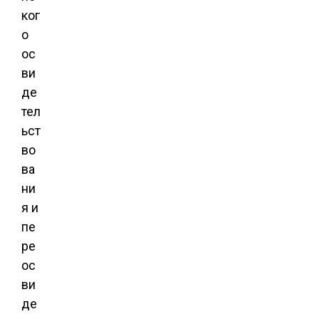
ког
о
ос
ви
де
тел
ьст
во
ва
ни
я и
пе
ре
ос
ви
де