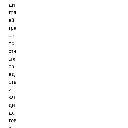
ди
тел
ей
тра
нс
по
ртн
ых
ср
ед
ств
и
кан
ди
да
тов