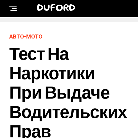
DUFORD
АВТО-МОТО
Тест На
Наркотики
При Выдаче
Водительских
Прав