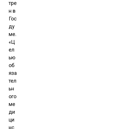
тре
н в
Гос
ду
ме.
«Ц
ел
ью
об
яза
тел
ьн
ого
ме
ди
ци
нс