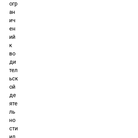
огр
ан
ич
ен
ий
к
во
ди
тел
ьск
ой
де
яте
ль
но
сти
ил