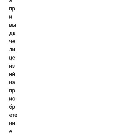
а
пр
и
вы
да
че
ли
це
нз
ий
на
пр
ио
бр
ете
ни
е