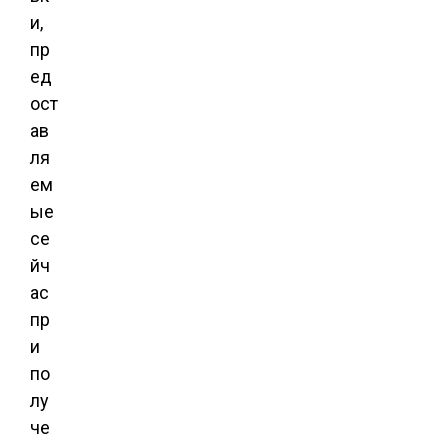
и,
пр
ед
ост
ав
ля
ем
ые
се
йч
ас
пр
и
по
лу
че