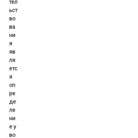
тел
ьст
во
ва
ни
я
яв
ля
етс
я
оп
ре
де
ле
ни
е у
во