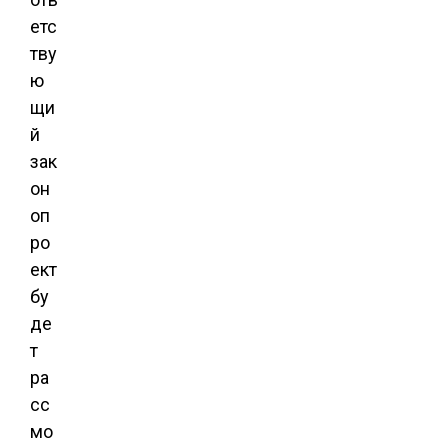
етс
тву
ю
щи
й
зак
он
оп
ро
ект
бу
де
т
ра
сс
мо