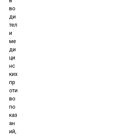
в
во
ди
тел
и
ме
ди
ци
нс
ких
пр
оти
во
по
каз
ан
ий,