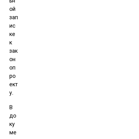
ьн
ой
зап
ис
ке
к
зак
он
оп
ро
ект
у.
В
до
ку
ме