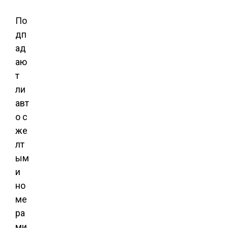
По
дп
ад
аю
т
ли
авт
о с
же
лт
ым
и
но
ме
ра
ми