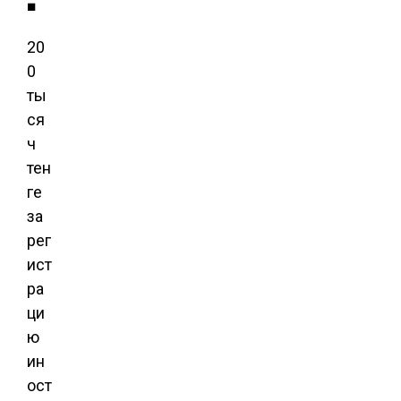
■
20
0
ты
ся
ч
тен
ге
за
рег
ист
ра
ци
ю
ин
ост