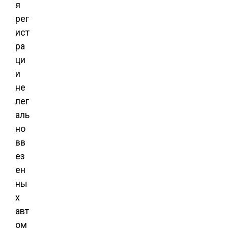
я
рег
ист
ра
ци
и
не
лег
аль
но
вв
ез
ен
ны
х
авт
ом