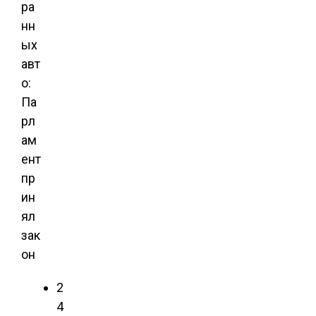
ра
нн
ых
авт
о:
Па
рл
ам
ент
пр
ин
ял
зак
он
2
4