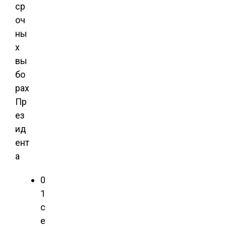
ср
оч
ны
х
вы
бо
рах
Пр
ез
ид
ент
а
0
1
с
е