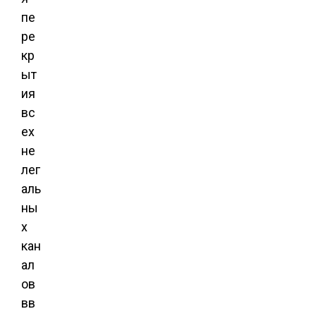
пе
ре
кр
ыт
ия
вс
ех
не
лег
аль
ны
х
кан
ал
ов
вв