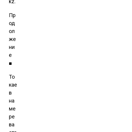
kz.
Пр
од
ол
же
ни
е
■
То
кае
в
на
ме
ре
ва