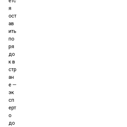
етс
я
ост
ав
ить
по
ря
до
к в
стр
ан
е —
эк
сп
ерт
о
до