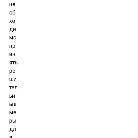
не
об
хо
ди
мо
пр
ин
ять
ре
ши
тел
ьн
ые
ме
ры
дл
я