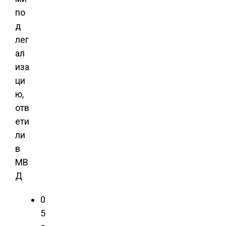
по
д
лег
ал
иза
ци
ю,
отв
ети
ли
в
МВ
Д
0
5