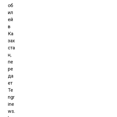
об
ил
ей
в
Ка
зах
ста
н,
пе
ре
да
ет
Te
ngr
ine
ws.