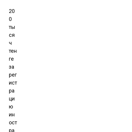
20
0
ты
ся
ч
тен
ге
за
рег
ист
ра
ци
ю
ин
ост
ра