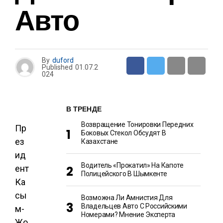
Авто
By
duford
Published
01.07.2
024
В ТРЕНДЕ
Возвращение Тонировки Передних
Пр
Боковых Стекол Обсудят В
ез
Казахстане
ид
Водитель «прокатил» На Капоте
ент
Полицейского В Шымкенте
Ка
сы
Возможна Ли Амнистия Для
Владельцев Авто С Российскими
м-
Номерами? Мнение Эксперта
Жо