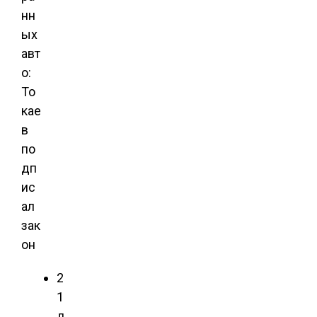
нн
ых
авт
о:
То
кае
в
по
дп
ис
ал
зак
он
2
1
д