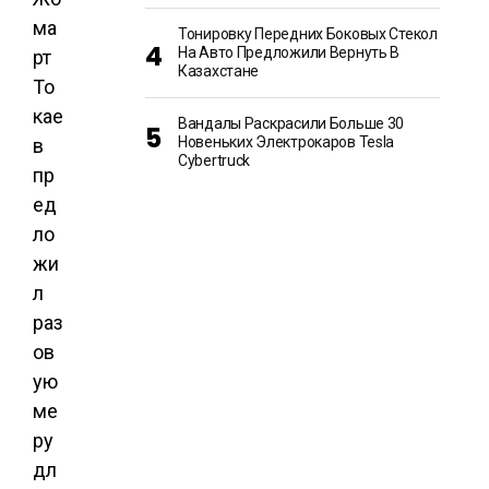
ма
Тонировку Передних Боковых Стекол
На Авто Предложили Вернуть В
рт
Казахстане
То
кае
Вандалы Раскрасили Больше 30
Новеньких Электрокаров Tesla
в
Cybertruck
пр
ед
ло
жи
л
раз
ов
ую
ме
ру
дл