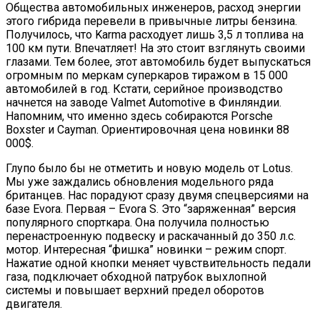
Общества автомобильных инженеров, расход энергии
этого гибрида перевели в привычные литры бензина.
Получилось, что Karma расходует лишь 3,5 л топлива на
100 км пути. Впечатляет! На это стоит взглянуть своими
глазами. Тем более, этот автомобиль будет выпускаться
огромным по меркам суперкаров тиражом в 15 000
автомобилей в год. Кстати, серийное производство
начнется на заводе Valmet Automotive в Финляндии.
Напомним, что именно здесь собираются Porsche
Boxster и Cayman. Ориентировочная цена новинки 88
000$.
Глупо было бы не отметить и новую модель от Lotus.
Мы уже заждались обновления модельного ряда
британцев. Нас порадуют сразу двумя спецверсиями на
базе Evora. Первая – Evora S. Это “заряженная” версия
популярного спорткара. Она получила полностью
перенастроенную подвеску и раскачанный до 350 л.с.
мотор. Интересная “фишка” новинки – режим спорт.
Нажатие одной кнопки меняет чувствительность педали
газа, подключает обходной патрубок выхлопной
системы и повышает верхний предел оборотов
двигателя.