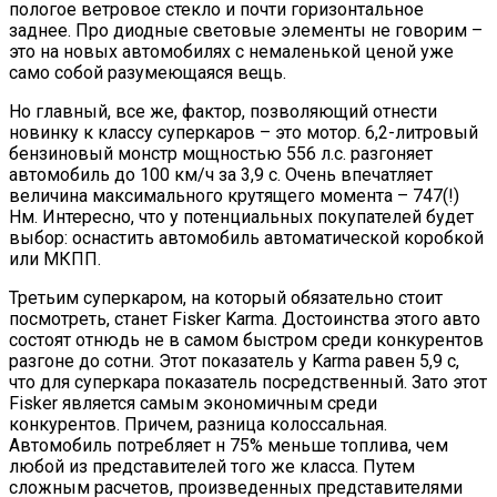
пологое ветровое стекло и почти горизонтальное
заднее. Про диодные световые элементы не говорим –
это на новых автомобилях с немаленькой ценой уже
само собой разумеющаяся вещь.
Но главный, все же, фактор, позволяющий отнести
новинку к классу суперкаров – это мотор. 6,2-литровый
бензиновый монстр мощностью 556 л.с. разгоняет
автомобиль до 100 км/ч за 3,9 с. Очень впечатляет
величина максимального крутящего момента – 747(!)
Нм. Интересно, что у потенциальных покупателей будет
выбор: оснастить автомобиль автоматической коробкой
или МКПП.
Третьим суперкаром, на который обязательно стоит
посмотреть, станет Fisker Karma. Достоинства этого авто
состоят отнюдь не в самом быстром среди конкурентов
разгоне до сотни. Этот показатель у Karma равен 5,9 с,
что для суперкара показатель посредственный. Зато этот
Fisker является самым экономичным среди
конкурентов. Причем, разница колоссальная.
Автомобиль потребляет н 75% меньше топлива, чем
любой из представителей того же класса. Путем
сложным расчетов, произведенных представителями