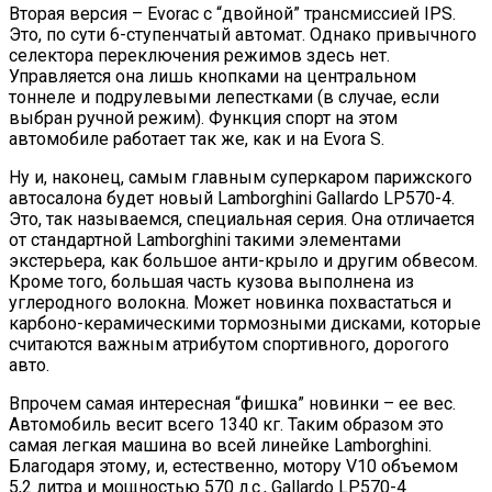
Вторая версия – Evoraс с “двойной” трансмиссией IPS.
Это, по сути 6-ступенчатый автомат. Однако привычного
селектора переключения режимов здесь нет.
Управляется она лишь кнопками на центральном
тоннеле и подрулевыми лепестками (в случае, если
выбран ручной режим). Функция спорт на этом
автомобиле работает так же, как и на Evora S.
Ну и, наконец, самым главным суперкаром парижского
автосалона будет новый Lamborghini Gallardo LP570-4.
Это, так называемся, специальная серия. Она отличается
от стандартной Lamborghini такими элементами
экстерьера, как большое анти-крыло и другим обвесом.
Кроме того, большая часть кузова выполнена из
углеродного волокна. Может новинка похвастаться и
карбоно-керамическими тормозными дисками, которые
считаются важным атрибутом спортивного, дорогого
авто.
Впрочем самая интересная “фишка” новинки – ее вес.
Автомобиль весит всего 1340 кг. Таким образом это
самая легкая машина во всей линейке Lamborghini.
Благодаря этому, и, естественно, мотору V10 объемом
5,2 литра и мощностью 570 л.с., Gallardo LP570-4