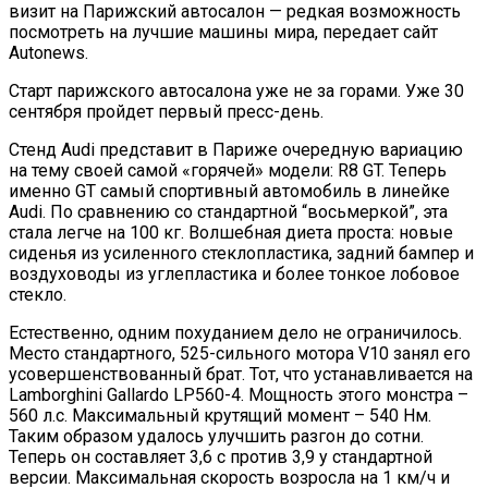
визит на Парижский автосалон — редкая возможность
посмотреть на лучшие машины мира, передает сайт
Autonews.
Старт парижского автосалона уже не за горами. Уже 30
сентября пройдет первый пресс-день.
Стенд Audi представит в Париже очередную вариацию
на тему своей самой «горячей» модели: R8 GT. Теперь
именно GT самый спортивный автомобиль в линейке
Audi. По сравнению со стандартной “восьмеркой”, эта
стала легче на 100 кг. Волшебная диета проста: новые
сиденья из усиленного стеклопластика, задний бампер и
воздуховоды из углепластика и более тонкое лобовое
стекло.
Естественно, одним похуданием дело не ограничилось.
Место стандартного, 525-сильного мотора V10 занял его
усовершенствованный брат. Тот, что устанавливается на
Lamborghini Gallardo LP560-4. Мощность этого монстра –
560 л.с. Максимальный крутящий момент – 540 Нм.
Таким образом удалось улучшить разгон до сотни.
Теперь он составляет 3,6 с против 3,9 у стандартной
версии. Максимальная скорость возросла на 1 км/ч и