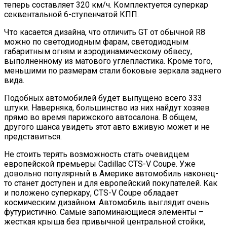
теперь составляет 320 км/ч. Комплектуется суперкар
секвентальной 6-ступенчатой КПП.
Что касается дизайна, что отличить GT от обычной R8
можно по светодиодным фарам, светодиодным
габаритным огням и аэродинамическому обвесу,
выполненному из матового углепластика. Кроме того,
меньшими по размерам стали боковые зеркала заднего
вида.
Подобных автомобилей будет выпущено всего 333
штуки. Наверняка, большинство из них найдут хозяев
прямо во время парижского автосалона. В общем,
другого шанса увидеть этот авто вживую может и не
представиться.
Не стоить терять возможность стать очевидцем
европейской премьеры Cadillac CTS-V Coupe. Уже
довольно популярный в Америке автомобиль наконец-
то станет доступен и для европейский покупателей. Как
и положено суперкару, CTS-V Coupe обладает
космическим дизайном. Автомобиль выглядит очень
футуристично. Самые запоминающиеся элементы –
жесткая крыша без привычной центральной стойки,