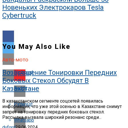
Новеньких Электрокаров Tesla
Cybertruck
You May Also Like
Авто-мото
Возвращение Тонировки Передних
Flipboard
Боковых Стекол Обсудят В
Казахстане
Reddit
В казахстанском сегменте соцсетей появилась
Pinterest
информация, что уже этой осенью в Казахстане снимут
запрет на тонировку передних боковых стекол.
Рассылка вызвала широкий резонанс среди...
Whatsapp
duford
29.06.2024