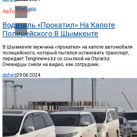
Whatsapp
Авто-мото
Водитель «прокатил» На Капоте
Email
Полицейского В Шымкенте
В Шымкенте мужчина «прокатил» на капоте автомобиля
полицейского, который пытался остановить транспорт,
передает Tengrinews.kz со ссылкой на Otyrar.kz.
Очевидцы сняли на видео, как сотрудник...
duford
29.06.2024