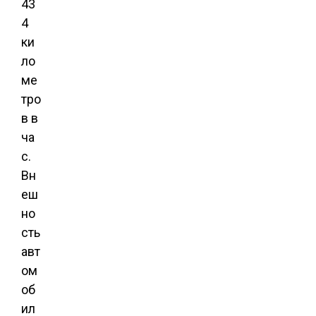
43
4
ки
ло
ме
тро
в в
ча
с.
Вн
еш
но
сть
авт
ом
об
ил