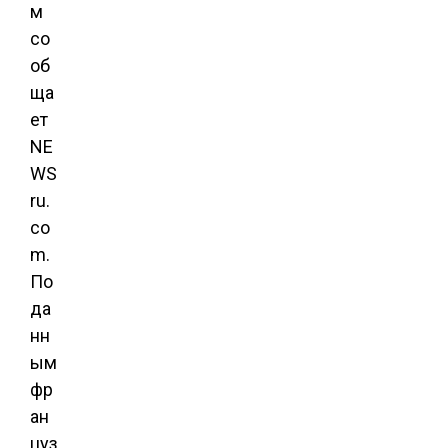
м
со
об
ща
ет
NE
WS
ru.
co
m.
По
да
нн
ым
фр
ан
цуз