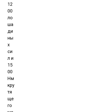
12
00
ло
ша
ди
ны
х
си
л и
15
00
Нм
кру
тя
ще
го