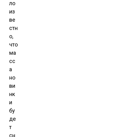
ло
из
ве
стн
о,
что
ма
сс
а
но
ви
нк
и
бу
де
т
сн