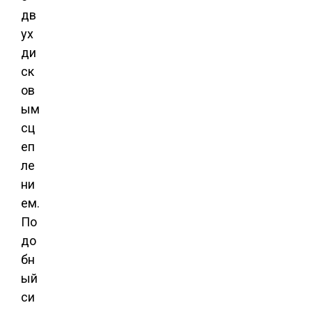
дв
ух
ди
ск
ов
ым
сц
еп
ле
ни
ем.
По
до
бн
ый
си