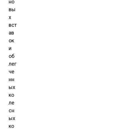
но
вы
х
вст
ав
ок
и
об
лег
че
нн
ых
ко
ле
сн
ых
ко