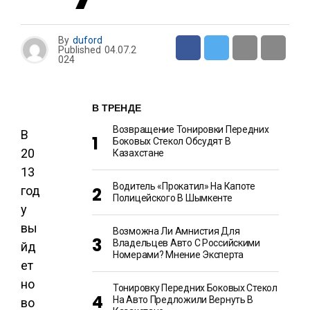
By
duford
Published
04.07.2
024
В ТРЕНДЕ
Возвращение Тонировки Передних
В
Боковых Стекол Обсудят В
20
Казахстане
13
Водитель «прокатил» На Капоте
год
Полицейского В Шымкенте
у
вы
Возможна Ли Амнистия Для
Владельцев Авто С Российскими
йд
Номерами? Мнение Эксперта
ет
но
Тонировку Передних Боковых Стекол
На Авто Предложили Вернуть В
во