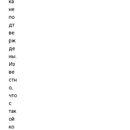
ка
не
по
дт
ве
рж
де
ны.
Из
ве
стн
о,
что
с
так
ой
ко