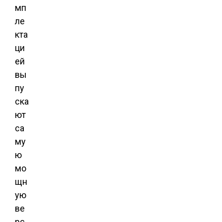
мп
ле
кта
ци
ей
вы
пу
ска
ют
са
му
ю
мо
щн
ую
ве
рс