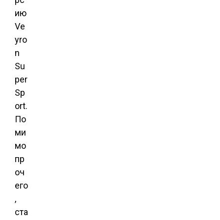
ию
Ve
yro
n
Su
per
Sp
ort.
По
ми
мо
пр
оч
его
,
ста