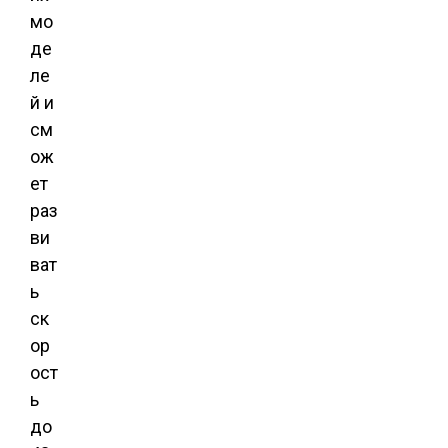
мо
де
ле
й и
см
ож
ет
раз
ви
ват
ь
ск
ор
ост
ь
до