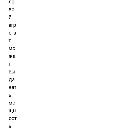
ло
во
й
агр
ега
т
мо
же
т
вы
да
ват
ь
мо
щн
ост
ь