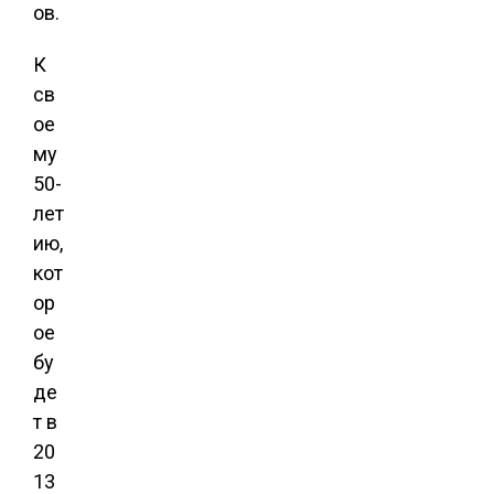
ов.
К
св
ое
му
50-
лет
ию,
кот
ор
ое
бу
де
т в
20
13