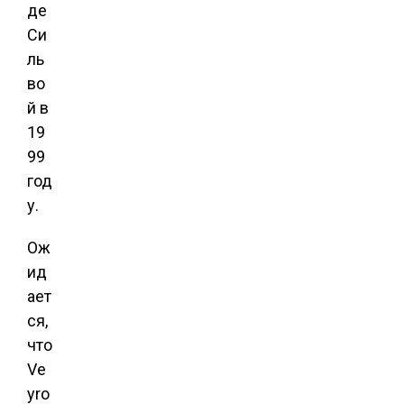
де
Си
ль
во
й в
19
99
год
у.
Ож
ид
ает
ся,
что
Ve
yro