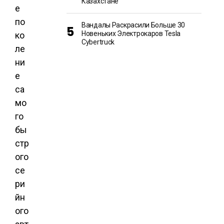
Казахстане
е
по
Вандалы Раскрасили Больше 30
Новеньких Электрокаров Tesla
ко
Cybertruck
ле
ни
е
са
мо
го
бы
стр
ого
се
ри
йн
ого