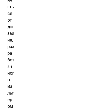
ич
ать
ся
от
ди
зай
на,
раз
ра
бот
ан
ног
о
Ва
льт
ер
ом