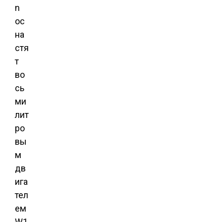
n
ос
на
стя
т
во
сь
ми
лит
ро
вы
м
дв
ига
тел
ем
W1