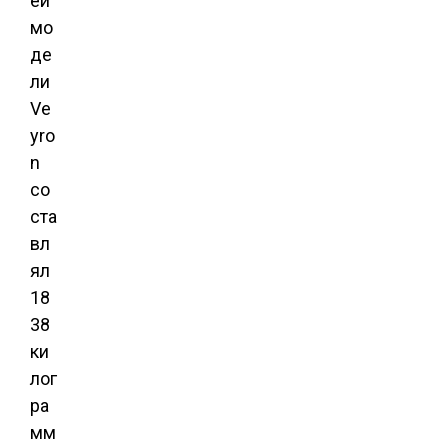
ей
мо
де
ли
Ve
yro
n
со
ста
вл
ял
18
38
ки
лог
ра
мм