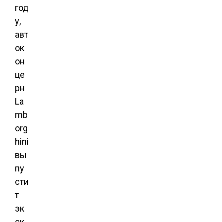
год
у,
авт
ок
он
це
рн
La
mb
org
hini
вы
пу
сти
т
эк
ск