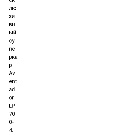
лю
зи
вн
ый
су
пе
рка
р
Av
ent
ad
or
LP
70
0-
4.