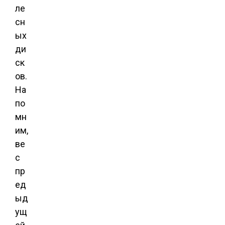
ле
сн
ых
ди
ск
ов.
На
по
мн
им,
ве
с
пр
ед
ыд
ущ