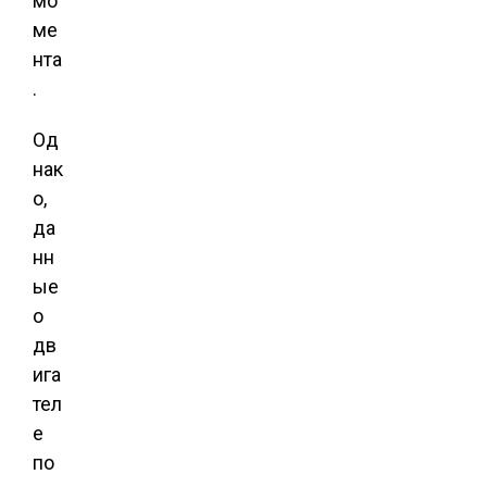
мо
ме
нта
.
Од
нак
о,
да
нн
ые
о
дв
ига
тел
е
по