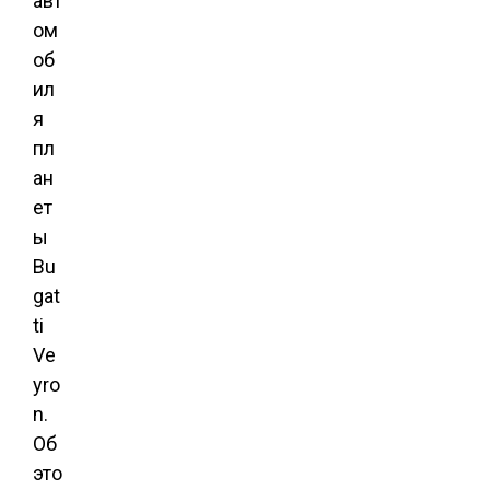
авт
ом
об
ил
я
пл
ан
ет
ы
Bu
gat
ti
Ve
yro
n.
Об
это