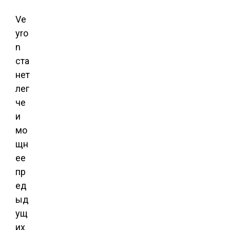
Ve
yro
n
ста
нет
лег
че
и
мо
щн
ее
пр
ед
ыд
ущ
их