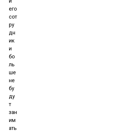
и
его
сот
ру
дн
ик
и
бо
ль
ше
не
бу
ду
т
зан
им
ать