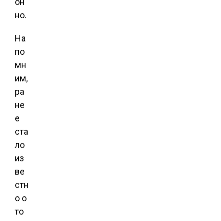
он
но.
На
по
мн
им,
ра
не
е
ста
ло
из
ве
стн
о о
то