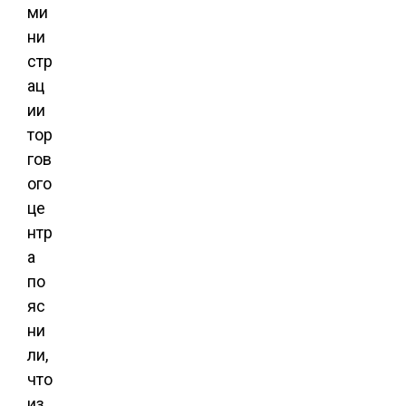
ми
ни
стр
ац
ии
тор
гов
ого
це
нтр
а
по
яс
ни
ли,
что
из