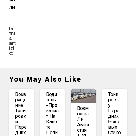
ли
In
thi
s
art
icl
e:
You May Also Like
Возв
Води
Тони
Раще
Тель
Ровк
Ние
«про
У
Возм
Тони
Катил
Пере
Ожна
Ровк
» На
Дних
Ли
И
Капо
Боко
Амни
Пере
Те
Вых
Стия
Дних
Поли
Стеко
Для