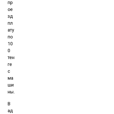
пр
ое
зд
пл
ату
по
10
0
тен
ге
с
ма
ши
ны.
В
ад