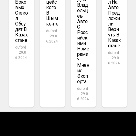
Боко
Цейс
Л На
Влад
Вых
Кого
Авто
Ельц
Стеко
В
Пред
Ев
Л
Шым
Ложи
Авто
Обсу
Кенте
Ли
С
Дят В
Верн
duford
Росс
Казах
Уть В
29.0
Ийск
Стане
Казах
6.2024
Ими
Стане
duford
Номе
29.0
duford
Рами
6.2024
29.0
?
6.2024
Мнен
Ие
Эксп
Ерта
duford
29.0
6.2024