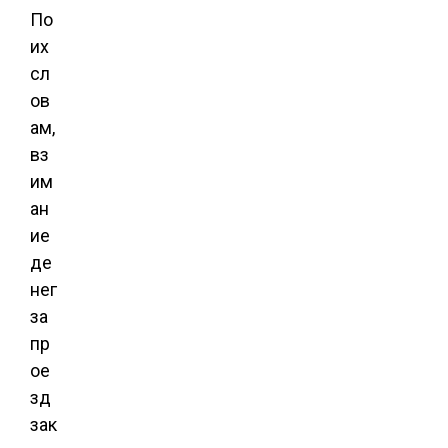
По
их
сл
ов
ам,
вз
им
ан
ие
де
нег
за
пр
ое
зд
зак