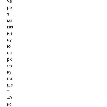
че
ре
з
ма
газ
ин
ну
ю
па
рк
ов
ку,
пи
ше
т
«Э
кс