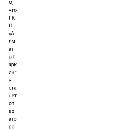
м,
что
ГК
П
«А
лм
ат
ып
арк
инг
»
ста
нет
оп
ер
ато
ро