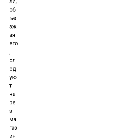
ли,
об
ъе
зж
ая
его
,
сл
ед
ую
т
че
ре
з
ма
газ
ин