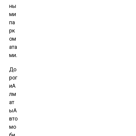
ны
ми
па
рк
ом
ата
ми.
До
рог
и
А
лм
ат
ы
А
вто
мо
би