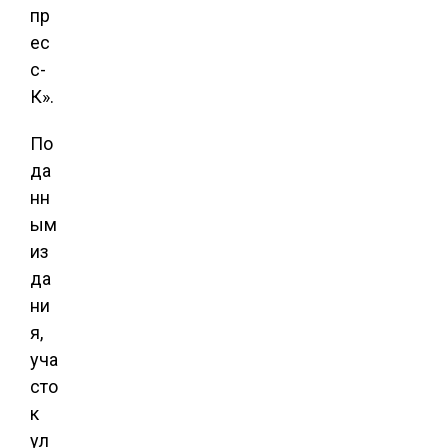
пр
ес
с-
К».
По
да
нн
ым
из
да
ни
я,
уча
сто
к
ул