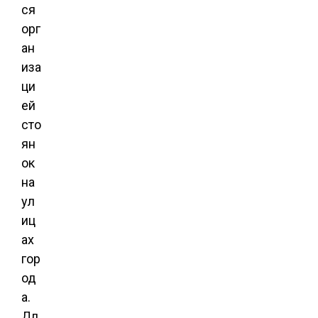
ся
орг
ан
иза
ци
ей
сто
ян
ок
на
ул
иц
ах
гор
од
а.
Дл