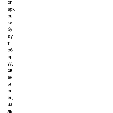
оп
арк
ов
ки
бу
ду
т
об
ор
уд
ов
ан
ы
сп
ец
иа
ль