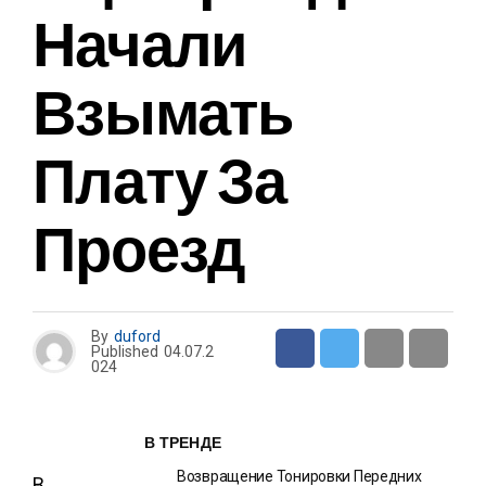
Начали
Взымать
Плату За
Проезд
By
duford
Published
04.07.2
024
В ТРЕНДЕ
Возвращение Тонировки Передних
В