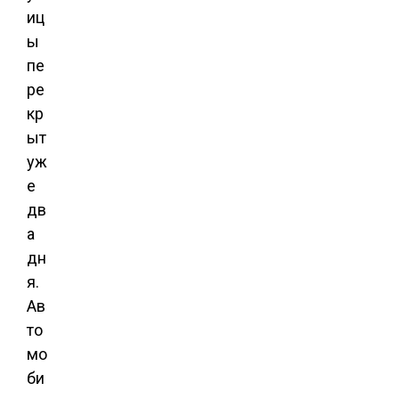
иц
ы
пе
ре
кр
ыт
уж
е
дв
а
дн
я.
Ав
то
мо
би