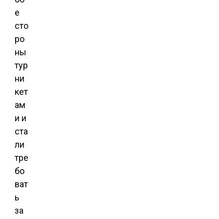
е
сто
ро
ны
тур
ни
кет
ам
и и
ста
ли
тре
бо
ват
ь
за