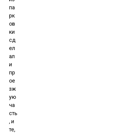
па
рк
ов
ки
сд
ел
ал
и
пр
ое
зж
ую
ча
сть
, и
те,