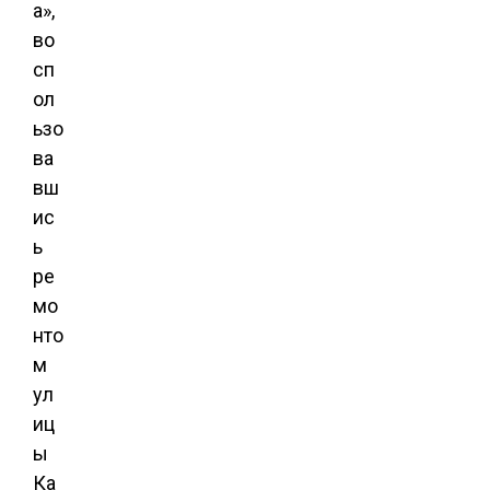
а»,
во
сп
ол
ьзо
ва
вш
ис
ь
ре
мо
нто
м
ул
иц
ы
Ка