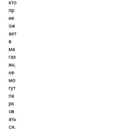
кто
пр
ие
зж
ает
в
ма
газ
ин,
не
мо
гут
па
рк
ов
ать
ся.