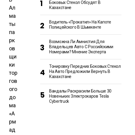
Боковых Стекол Обсудят В
Ал
Казахстане
ма
Водитель «прокатил» На Капоте
ты
Полицейского В Шымкенте
па
рк
Возможна Ли Амнистия Для
Владельцев Авто С Российскими
ов
Номерами? Мнение Эксперта
щи
ки
Тонировку Передних Боковых Стекол
На Авто Предложили Вернуть В
тор
Казахстане
гов
ого
Вандалы Раскрасили Больше 30
Новеньких Электрокаров Tesla
до
Cybertruck
ма
«А
рм
ад