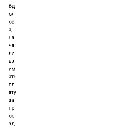
бд
ол
ов
а,
на
ча
ли
вз
им
ать
пл
ату
за
пр
ое
зд