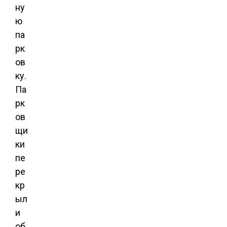
ну
ю
па
рк
ов
ку.
Па
рк
ов
щи
ки
пе
ре
кр
ыл
и
об