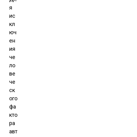
я
ис
кл
юч
ен
ия
че
ло
ве
че
ск
ого
фа
кто
ра
авт