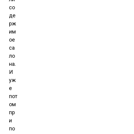
со
де
рж
им
ое
са
ло
на.
И
уж
е
пот
ом
пр
и
по