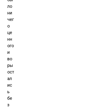
ло
ни
чег
о
це
нн
ого
и
во
ры
ост
ал
ис
ь
бе
з