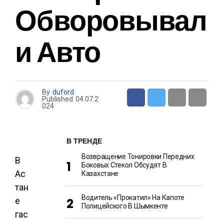
Обворовывал
И Авто
By
duford
Published
04.07.2
024
В ТРЕНДЕ
Возвращение Тонировки Передних
В
Боковых Стекол Обсудят В
Ас
Казахстане
тан
Водитель «прокатил» На Капоте
е
Полицейского В Шымкенте
гас