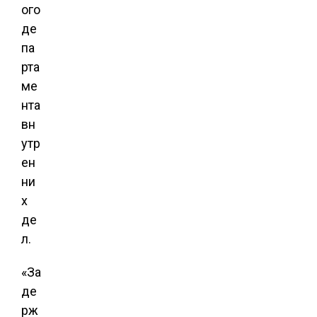
ого
де
па
рта
ме
нта
вн
утр
ен
ни
х
де
л.
«За
де
рж