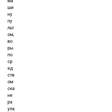
ма
ши
ну
пу
льт
ом,
во
ры
по
ср
ед
ств
ом
ска
не
ра
ула