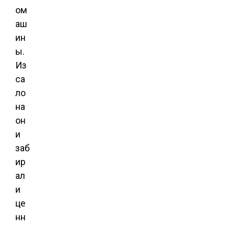
ом
аш
ин
ы.
Из
са
ло
на
он
и
заб
ир
ал
и
це
нн