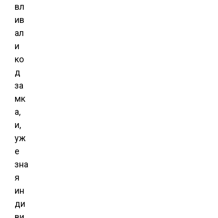
вл
ив
ал
и
ко
д
за
мк
а,
и,
уж
е
зна
я
ин
ди
ви