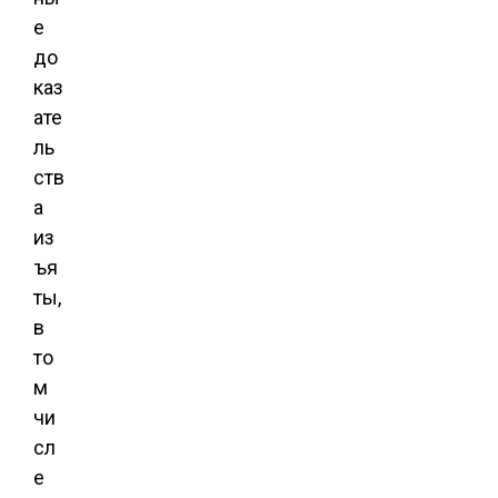
е
до
каз
ате
ль
ств
а
из
ъя
ты,
в
то
м
чи
сл
е