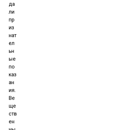
да
ли
пр
из
нат
ел
ьн
ые
по
каз
ан
ия.
Ве
ще
ств
ен
ны