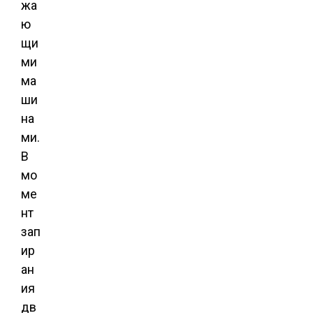
жа
ю
щи
ми
ма
ши
на
ми.
В
мо
ме
нт
зап
ир
ан
ия
дв