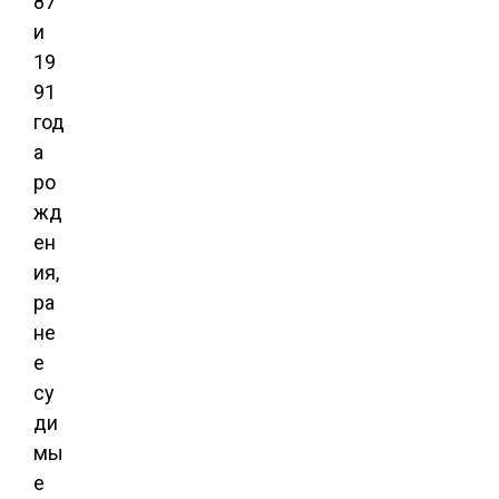
87
и
19
91
год
а
ро
жд
ен
ия,
ра
не
е
су
ди
мы
е