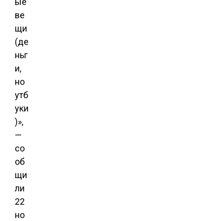
ые
ве
щи
(де
ньг
и,
но
утб
уки
)»,
—
со
об
щи
ли
22
но