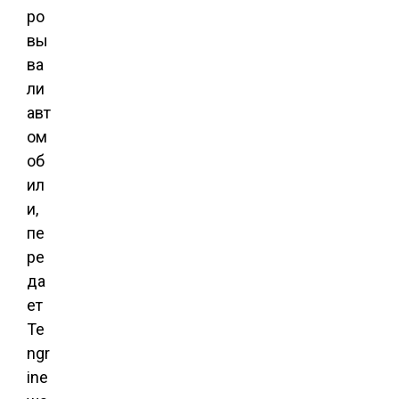
ро
вы
ва
ли
авт
ом
об
ил
и,
пе
ре
да
ет
Te
ngr
ine