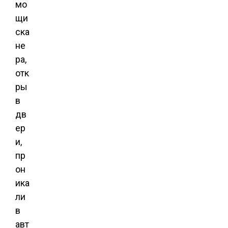
мо
щи
ска
не
ра,
отк
ры
в
дв
ер
и,
пр
он
ика
ли
в
авт