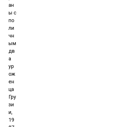
ан
ы с
по
ли
чн
ым
дв
а
ур
ож
ен
ца
Гру
зи
и,
19