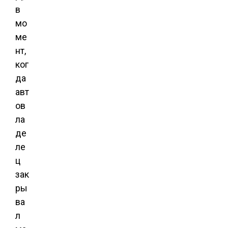
в
мо
ме
нт,
ког
да
авт
ов
ла
де
ле
ц
зак
ры
ва
л