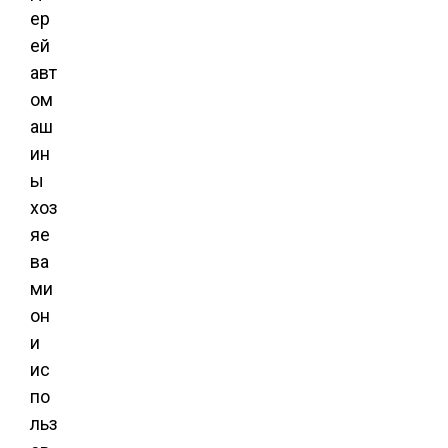
ер
ей
авт
ом
аш
ин
ы
хоз
яе
ва
ми
он
и
ис
по
льз