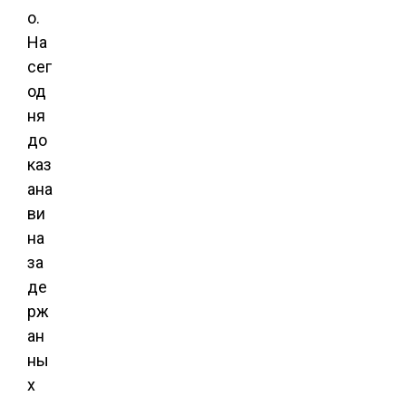
о.
На
сег
од
ня
до
каз
ана
ви
на
за
де
рж
ан
ны
х