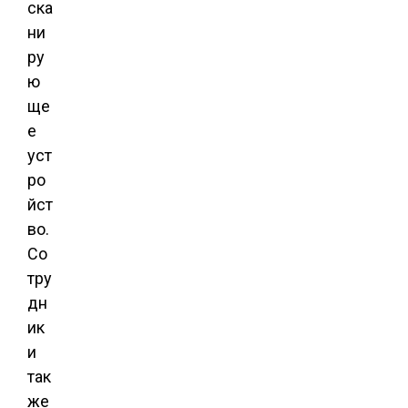
ска
ни
ру
ю
ще
е
уст
ро
йст
во.
Со
тру
дн
ик
и
так
же