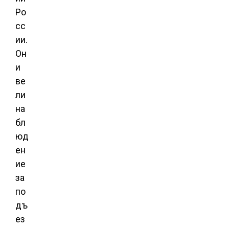
Ро
сс
ии.
Он
и
ве
ли
на
бл
юд
ен
ие
за
по
дъ
ез