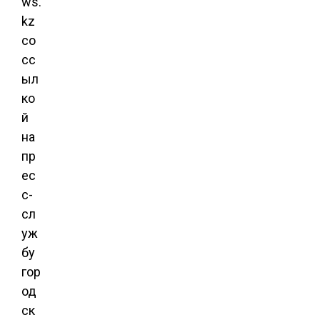
ws.
kz
со
сс
ыл
ко
й
на
пр
ес
с-
сл
уж
бу
гор
од
ск