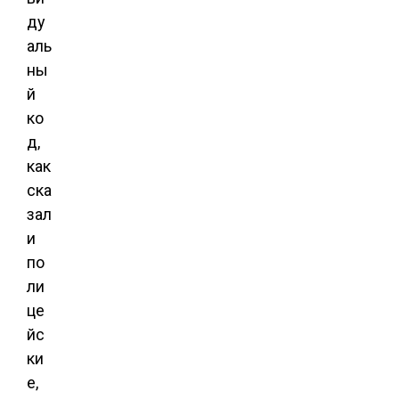
ду
аль
ны
й
ко
д,
как
ска
зал
и
по
ли
це
йс
ки
е,