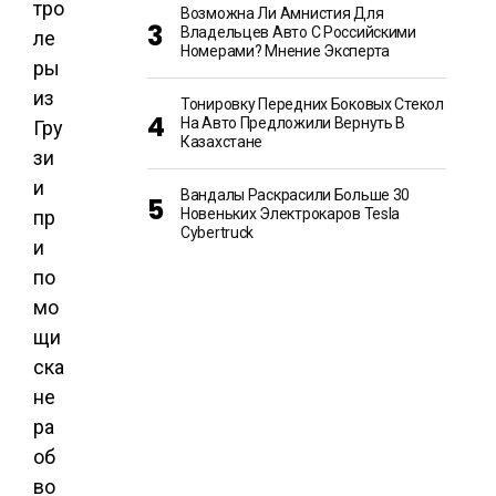
тро
Возможна Ли Амнистия Для
Владельцев Авто С Российскими
ле
Номерами? Мнение Эксперта
ры
из
Тонировку Передних Боковых Стекол
На Авто Предложили Вернуть В
Гру
Казахстане
зи
и
Вандалы Раскрасили Больше 30
Новеньких Электрокаров Tesla
пр
Cybertruck
и
по
мо
щи
ска
не
ра
об
во