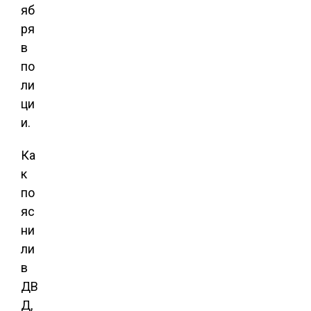
яб
ря
в
по
ли
ци
и.
Ка
к
по
яс
ни
ли
в
ДВ
Д,