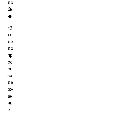
до
бы
чи.
«В
хо
де
до
пр
ос
ов
за
де
рж
ан
ны
е