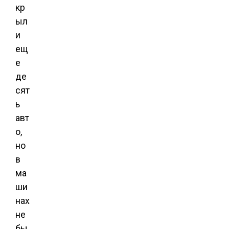
кр
ыл
и
ещ
е
де
сят
ь
авт
о,
но
в
ма
ши
нах
не
бы