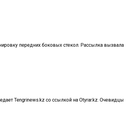
тонировку передних боковых стекол. Рассылка вызвала
ает Tengrinews.kz со ссылкой на Otyrar.kz. Очевидцы