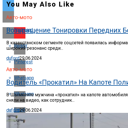
You May Also Like
Авто-мото
Возвращение Тонировки Передних Бо
Flipboard
В казахстанском сегменте соцсетей появилась информац
Reddit
широкий резонанс среди...
duford
29.06.2024
Pinterest
Авто-мото
Whatsapp
Водитель «прокатил» На Капоте По
Whatsapp
В Шымкенте мужчина «прокатил» на капоте автомобиля п
сняли на видео, как сотрудник...
Email
duford
29.06.2024