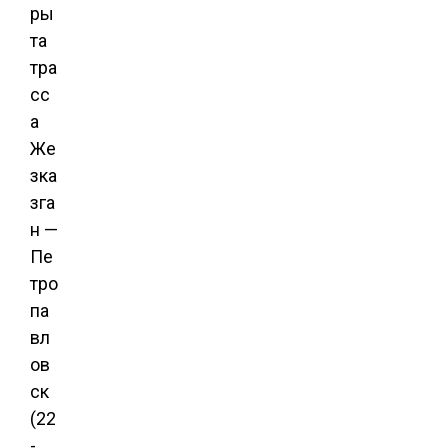
ры
та
тра
сс
а
Же
зка
зга
н —
Пе
тро
па
вл
ов
ск
(22
-