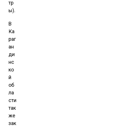
тр
ы).
В
Ка
раг
ан
ди
нс
ко
й
об
ла
сти
так
же
зак