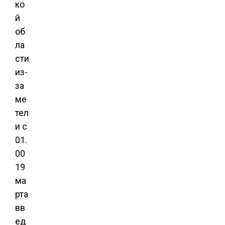
ко
й
об
ла
сти
из-
за
ме
тел
и с
01.
00
19
ма
рта
вв
ед