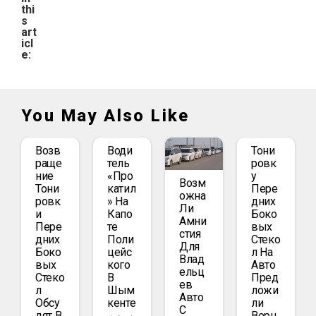
thi
s
art
icl
e:
You May Also Like
Возв
Води
Тони
Раще
Тель
Ровк
Ние
«про
У
Возм
Тони
Катил
Пере
Ожна
Ровк
» На
Дних
Ли
И
Капо
Боко
Амни
Пере
Те
Вых
Стия
Дних
Поли
Стеко
Для
Боко
Цейс
Л На
Влад
Вых
Кого
Авто
Ельц
Стеко
В
Пред
Ев
Л
Шым
Ложи
Авто
Обсу
Кенте
Ли
С
Дят В
Верн