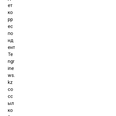
ет
ко
рр
ес
по
нд
ент
Te
ngr
ine
ws.
kz
со
сс
ыл
ко