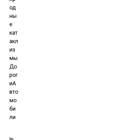
од
ны
е
кат
акл
из
мы
До
рог
и
А
вто
мо
би
ли
In