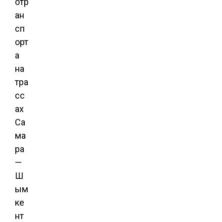
отр
ан
сп
орт
а
на
тра
сс
ах
Са
ма
ра
—
Ш
ым
ке
нт