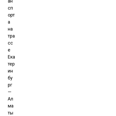
ан
сп
орт
а
на
тра
сс
е
Ека
тер
ин
бу
рг
—
Ал
ма
ты