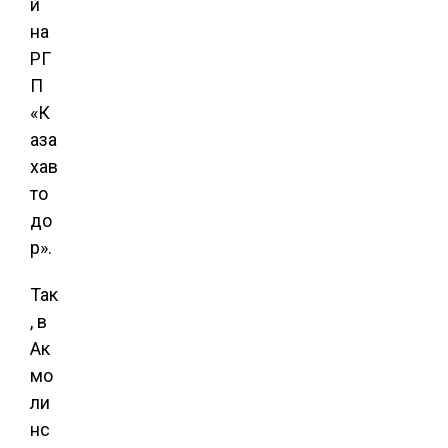
й
на
РГ
П
«К
аза
хав
то
до
р».
Так
, в
Ак
мо
ли
нс