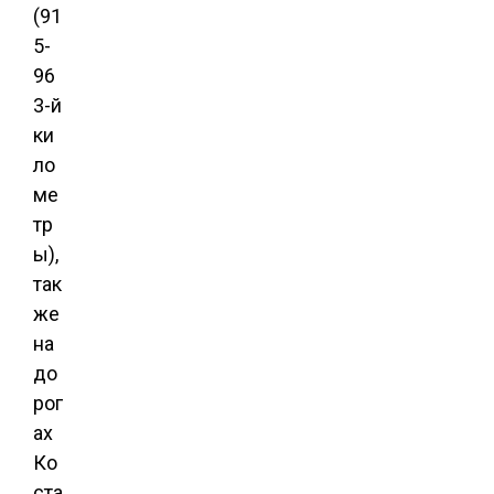
(91
5-
96
3-й
ки
ло
ме
тр
ы),
так
же
на
до
рог
ах
Ко
ста