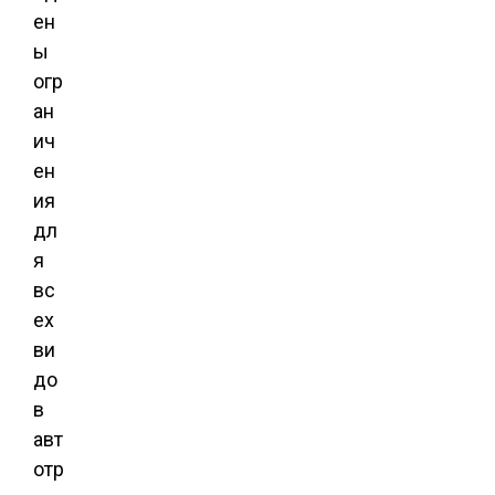
ен
ы
огр
ан
ич
ен
ия
дл
я
вс
ех
ви
до
в
авт
отр