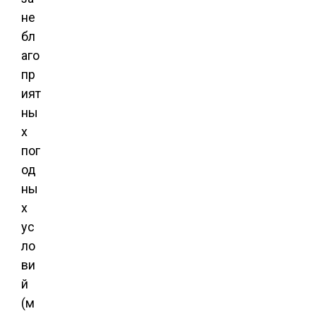
не
бл
аго
пр
ият
ны
х
пог
од
ны
х
ус
ло
ви
й
(м