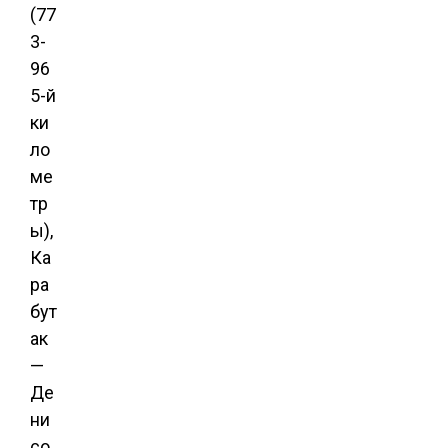
(77
3-
96
5-й
ки
ло
ме
тр
ы),
Ка
ра
бут
ак
—
Де
ни
со