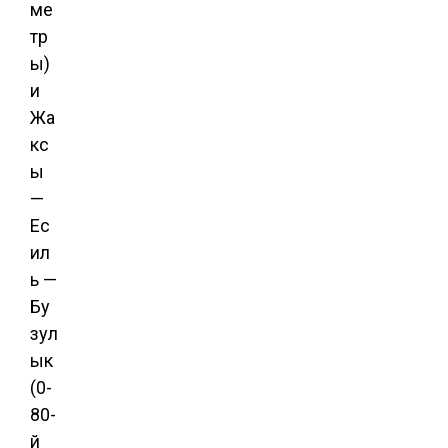
ме
тр
ы)
и
Жа
кс
ы
—
Ес
ил
ь —
Бу
зул
ык
(0-
80-
й