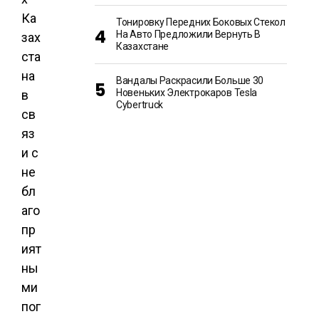
Ка
Тонировку Передних Боковых Стекол
На Авто Предложили Вернуть В
зах
Казахстане
ста
на
Вандалы Раскрасили Больше 30
Новеньких Электрокаров Tesla
в
Cybertruck
св
яз
и с
не
бл
аго
пр
ият
ны
ми
пог