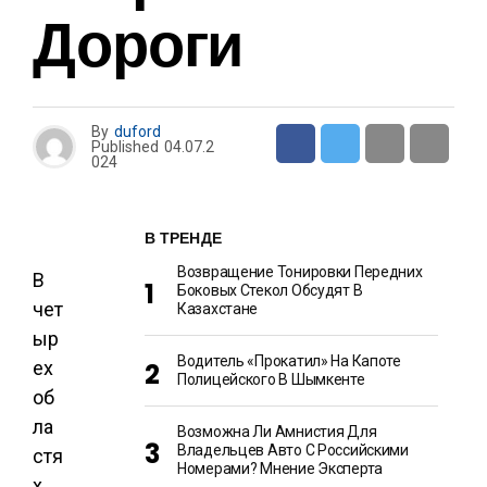
Дороги
By
duford
Published
04.07.2
024
В ТРЕНДЕ
Возвращение Тонировки Передних
В
Боковых Стекол Обсудят В
чет
Казахстане
ыр
Водитель «прокатил» На Капоте
ех
Полицейского В Шымкенте
об
ла
Возможна Ли Амнистия Для
Владельцев Авто С Российскими
стя
Номерами? Мнение Эксперта
х