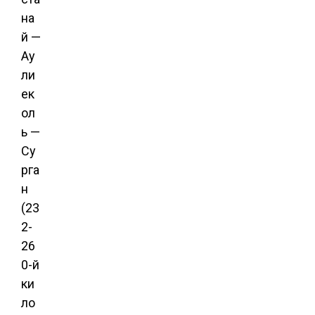
на
й —
Ау
ли
ек
ол
ь —
Су
рга
н
(23
2-
26
0-й
ки
ло