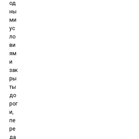
од
ны
ми
ус
ло
ви
ям
и
зак
ры
ты
до
рог
и,
пе
ре
да