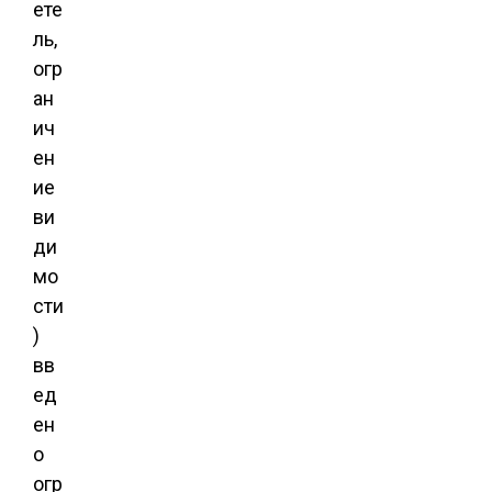
ете
ль,
огр
ан
ич
ен
ие
ви
ди
мо
сти
)
вв
ед
ен
о
огр