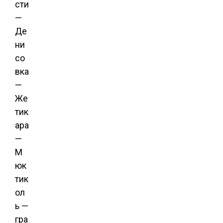
сти
—
Де
ни
со
вка
—
Же
тик
ара
—
М
юк
тик
ол
ь —
гра