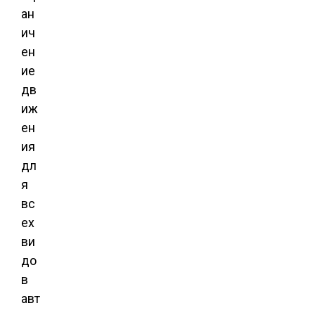
ан
ич
ен
ие
дв
иж
ен
ия
дл
я
вс
ех
ви
до
в
авт