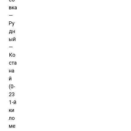
вка
—
Ру
дн
ый
—
Ко
ста
на
й
(0-
23
1-й
ки
ло
ме