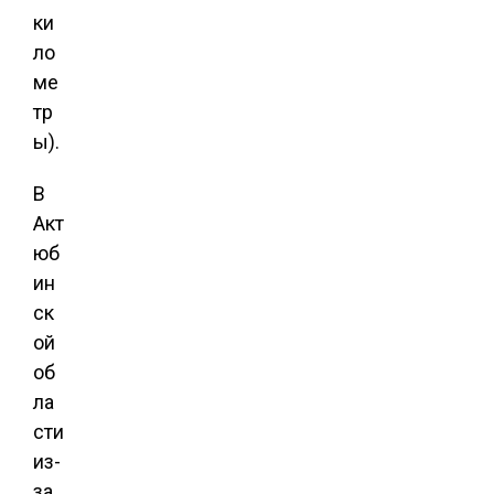
ки
ло
ме
тр
ы).
В
Акт
юб
ин
ск
ой
об
ла
сти
из-
за