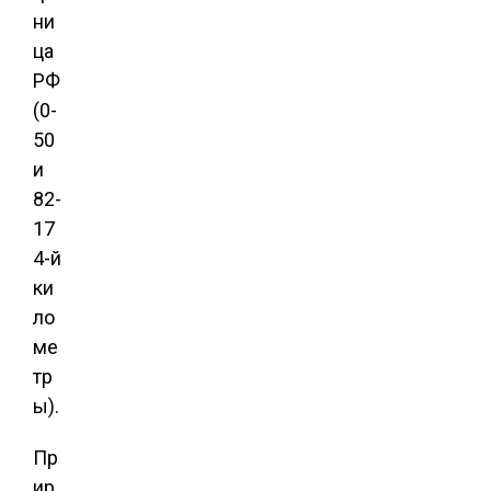
ни
ца
РФ
(0-
50
и
82-
17
4-й
ки
ло
ме
тр
ы).
Пр
ир