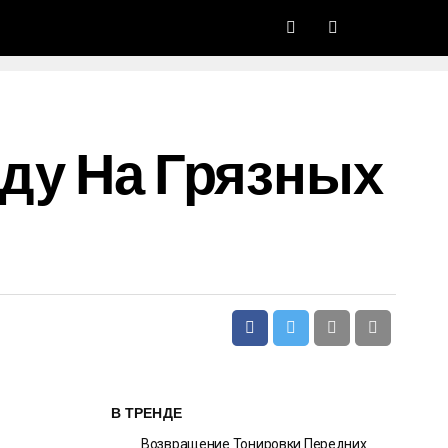
зду На Грязных
В ТРЕНДЕ
Возвращение Тонировки Передних