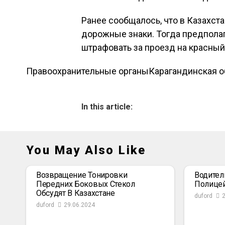
Ранее сообщалось, что в Казахст
дорожные знаки. Тогда предполаг
штрафовать за проезд на красный
Правоохранительные органы
Карагандинская о
In this article:
You May Also Like
Возвращение Тонировки
Водител
Передних Боковых Стекол
Полице
Обсудят В Казахстане
duford
duford
29.06.2024