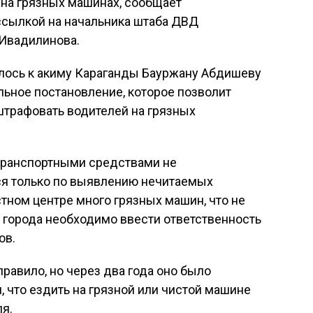
у на грязных машинах, сообщает
ссылкой на начальника штаба ДВД
 Ивадилинова.
лось к акиму Караганды Бауржану Абдишеву
ьное постановление, которое позволит
трафовать водителей на грязных
 транспортными средствами не
ся только по выявлению нечитаемых
стном центре много грязных машин, что не
 города необходимо ввести ответственность
ов.
правило, но через два года оно было
, что ездить на грязной или чистой машине
ля.