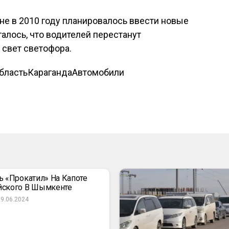
ане в 2010 году планировалось ввести новые
алось, что водителей перестанут
 свет светофора.
бласть
Караганда
Автомобили
ь «прокатил» На Капоте
йского В Шымкенте
29.06.2024