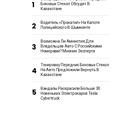
Боковых Стекол Обсудят В
Казахстане
Водитель «прокатил» На Капоте
Полицейского В Шымкенте
Возможна Ли Амнистия Для
Владельцев Авто С Российскими
Номерами? Мнение Эксперта
Тонировку Передних Боковых Стекол
На Авто Предложили Вернуть В
Казахстане
Вандалы Раскрасили Больше 30
Новеньких Электрокаров Tesla
Cybertruck