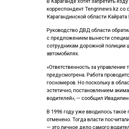
В Караганде хотят запретить езд
корреспондент Tengrinews.kz со 
Карагандинской области Кайрата
Руководство ДВД области обрати
с предложением вынести специал
сотрудникам дорожной полиции ш
автомобилях.
«Ответственность за управление
предусмотрена. Работа проводит
госномеров. Но поскольку в обла
эстетично, постановлением акима
водителей», — сообщил Ивадилин
В 1996 году уже вводилось такое 
отменено. Тогда власти посчитали
— это личное дело самого водите