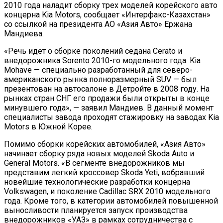
2010 года наладит сборку трех моделей корейского авто
концерна Kia Motors, сообщает «Интерфакс-Казахстан»
со ссылкой на президента АО «Азия Авто» Ержана
Мандиева.
«Речь идет о сборке поколений седана Cerato и
внедорожника Sorento 2010-го модельного года. Kia
Mohave — специально разработанный для северо-
американского рынка полноразмерный SUV — был
презентован на автосалоне в Детройте в 2008 году. На
рынках стран СНГ его продажи были открыты в конце
минувшего года», — заявил Мандиев. В данный момент
специалисты завода проходят стажировку на заводах Kia
Motors в Южной Корее.
Помимо сборки корейских автомобилей, «Азия Авто»
начинает сборку ряда новых моделей Skoda Auto и
General Motors. «В сегменте внедорожников мы
представим легкий кроссовер Skoda Yeti, вобравший
новейшие технологические разработки концерна
Volkswagen, и поколение Cadillac SRX 2010 модельного
года. Кроме того, в категории автомобилей повышенной
выносливости планируется запуск производства
внедорожников «УАЗ» в рамках сотрудничества с