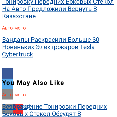
Тонировку Передних Боковых Стекол
На Авто Предложили Вернуть В
Казахстане
Авто-мото
Вандалы Раскрасили Больше 30
Новеньких Электрокаров Tesla
Cybertruck
You May Also Like
Авто-мото
Возвращение Тонировки Передних
Flipboard
Боковых Стекол Обсудят В