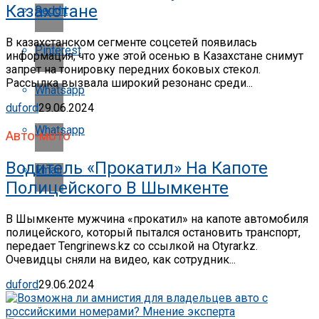
Казахстане
Reddit
В казахстанском сегменте соцсетей появилась
Pinterest
информация, что уже этой осенью в Казахстане снимут
запрет на тонировку передних боковых стекол.
Рассылка вызвала широкий резонанс среди...
Whatsapp
duford
29.06.2024
Whatsapp
Авто-мото
Водитель «прокатил» На Капоте
Email
Полицейского В Шымкенте
В Шымкенте мужчина «прокатил» на капоте автомобиля
полицейского, который пытался остановить транспорт,
передает Tengrinews.kz со ссылкой на Otyrar.kz.
Очевидцы сняли на видео, как сотрудник...
duford
29.06.2024