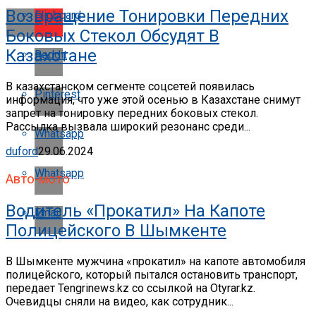
Возвращение Тонировки Передних
Flipboard
Боковых Стекол Обсудят В
Казахстане
Reddit
В казахстанском сегменте соцсетей появилась
Pinterest
информация, что уже этой осенью в Казахстане снимут
запрет на тонировку передних боковых стекол.
Рассылка вызвала широкий резонанс среди...
Whatsapp
duford
29.06.2024
Whatsapp
Авто-мото
Водитель «прокатил» На Капоте
Email
Полицейского В Шымкенте
В Шымкенте мужчина «прокатил» на капоте автомобиля
полицейского, который пытался остановить транспорт,
передает Tengrinews.kz со ссылкой на Otyrar.kz.
Очевидцы сняли на видео, как сотрудник...