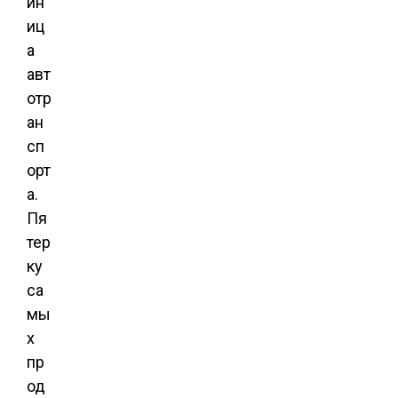
ин
иц
а
авт
отр
ан
сп
орт
а.
Пя
тер
ку
са
мы
х
пр
од