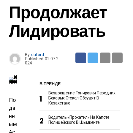
Продолжает
Лидировать
By
duford
Published
02.07.2
024
В ТРЕНДЕ
Возвращение Тонировки Передних
Боковых Стекол Обсудят В
По
Казахстане
да
нн
Водитель «прокатил» На Капоте
Полицейского В Шымкенте
ым
Ас