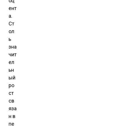
оц
ент
а.
Ст
ол
ь
зна
чит
ел
ьн
ый
ро
ст
св
яза
н в
пе