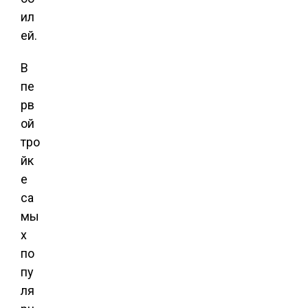
ил
ей.
В
пе
рв
ой
тро
йк
е
са
мы
х
по
пу
ля