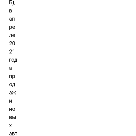
Б),
в
ап
ре
ле
20
21
год
а
пр
од
аж
и
но
вы
х
авт