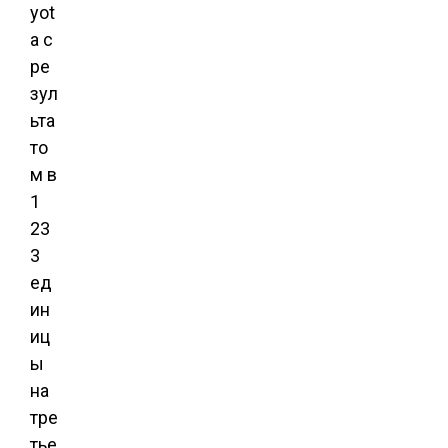
yot
a c
ре
зул
ьта
то
м в
1
23
3
ед
ин
иц
ы
на
тре
тье