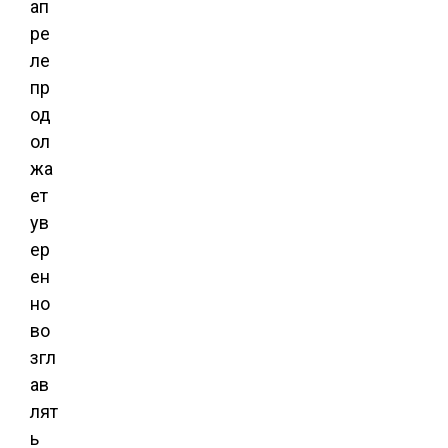
ап
ре
ле
пр
од
ол
жа
ет
ув
ер
ен
но
во
згл
ав
лят
ь