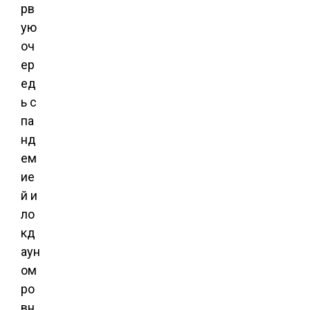
рв
ую
оч
ер
ед
ь с
па
нд
ем
ие
й и
ло
кд
аун
ом
ро
вн