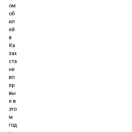
ом
об
ил
ей
в
Ка
зах
ста
не
вп
ер
вы
е в
это
м
год