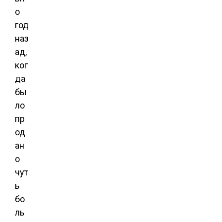
о
год
наз
ад,
ког
да
бы
ло
пр
од
ан
о
чут
ь
бо
ль