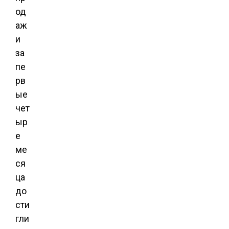
од
аж
и
за
пе
рв
ые
чет
ыр
е
ме
ся
ца
до
сти
гли