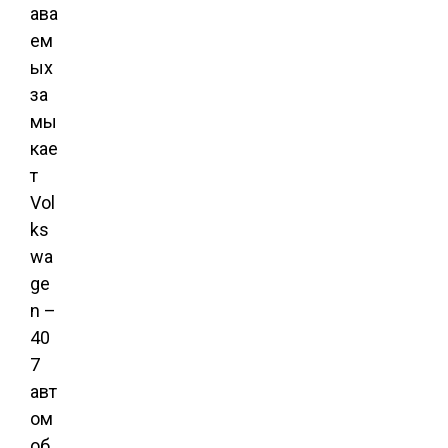
ава
ем
ых
за
мы
кае
т
Vol
ks
wa
ge
n –
40
7
авт
ом
об