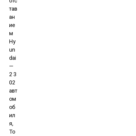
отс
тав
ан
ие
м
Hy
un
dai
—
2 3
02
авт
ом
об
ил
я,
To