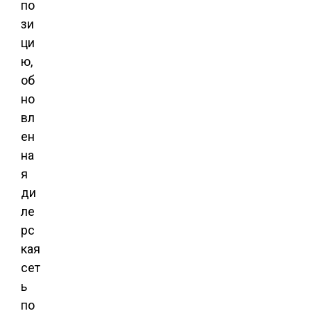
по
зи
ци
ю,
об
но
вл
ен
на
я
ди
ле
рс
кая
сет
ь
по