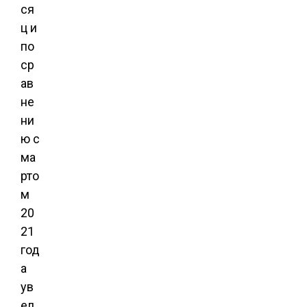
ся
ц и
по
ср
ав
не
ни
ю с
ма
рто
м
20
21
год
а
ув
ел