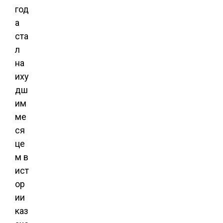
год
а
ста
л
на
иху
дш
им
ме
ся
це
м в
ист
ор
ии
каз