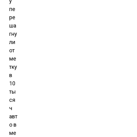
у
пе
ре
ша
гну
ли
от
ме
тку
в
10
ты
ся
ч
авт
о в
ме