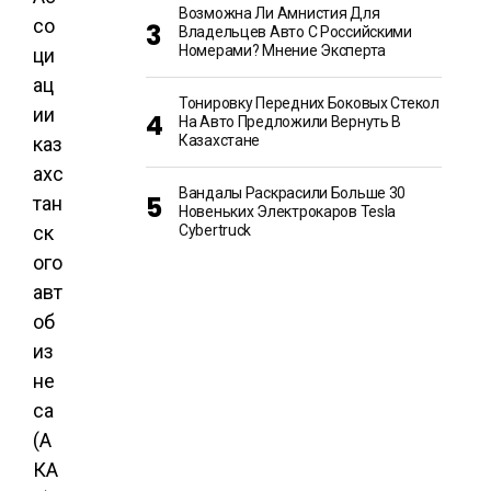
Возможна Ли Амнистия Для
со
Владельцев Авто С Российскими
Номерами? Мнение Эксперта
ци
ац
Тонировку Передних Боковых Стекол
ии
На Авто Предложили Вернуть В
Казахстане
каз
ахс
Вандалы Раскрасили Больше 30
тан
Новеньких Электрокаров Tesla
ск
Cybertruck
ого
авт
об
из
не
са
(А
КА