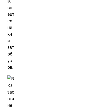
в,
сп
ецт
ех
ни
ки
и
авт
об
ус
ов.