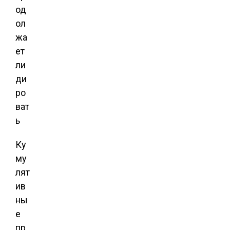
Ку
му
лят
ив
ны
е
пр