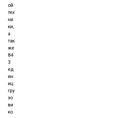
ой
тех
ни
ки,
а
так
же
84
3
ед
ин
иц
гру
зо
ви
ко