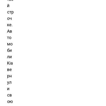
й
стр
оч
ке.
Ав
то
мо
би
ли
Kia
ве
рн
ул
и
св
ою