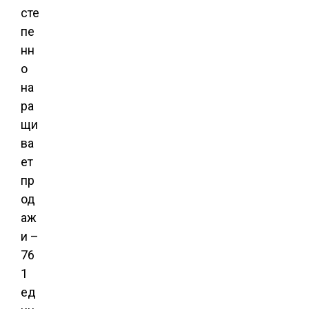
сте
пе
нн
о
на
ра
щи
ва
ет
пр
од
аж
и –
76
1
ед