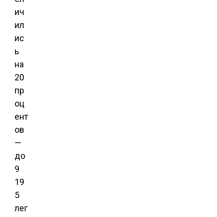
ич
ил
ис
ь
на
20
пр
оц
ент
ов
—
до
9
19
5
лег