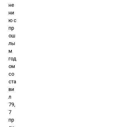
не
ни
ю с
пр
ош
лы
м
год
ом
со
ста
ви
л
79,
7
пр