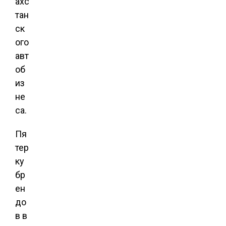
ахс
тан
ск
ого
авт
об
из
не
са.
Пя
тер
ку
бр
ен
до
в в