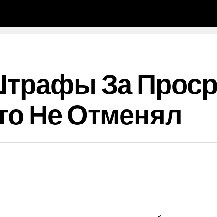
 Штрафы За Прос
то Не Отменял