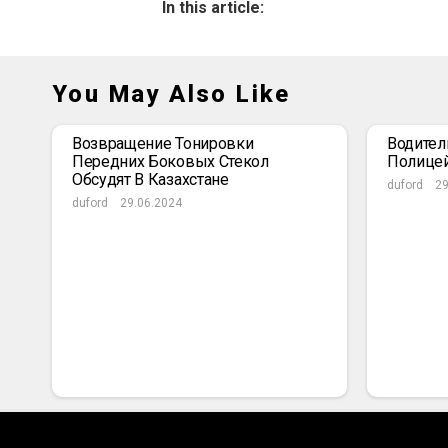
In this article:
You May Also Like
Возвращение Тонировки
Водител
Передних Боковых Стекол
Полице
Обсудят В Казахстане
duford
29
duford
29.06.2024