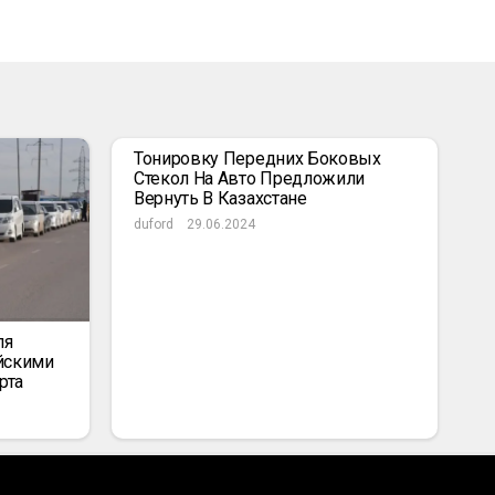
Тонировку Передних Боковых
Стекол На Авто Предложили
Вернуть В Казахстане
duford
29.06.2024
ля
йскими
рта