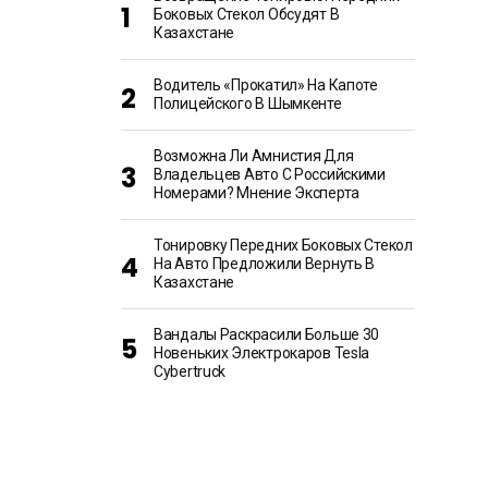
Боковых Стекол Обсудят В
Казахстане
Водитель «прокатил» На Капоте
Полицейского В Шымкенте
Возможна Ли Амнистия Для
Владельцев Авто С Российскими
Номерами? Мнение Эксперта
Тонировку Передних Боковых Стекол
На Авто Предложили Вернуть В
Казахстане
Вандалы Раскрасили Больше 30
Новеньких Электрокаров Tesla
Cybertruck