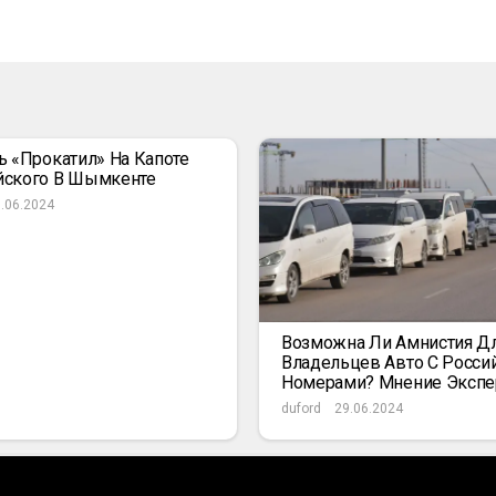
ь «прокатил» На Капоте
йского В Шымкенте
.06.2024
Возможна Ли Амнистия Д
Владельцев Авто С Росси
Номерами? Мнение Экспе
duford
29.06.2024