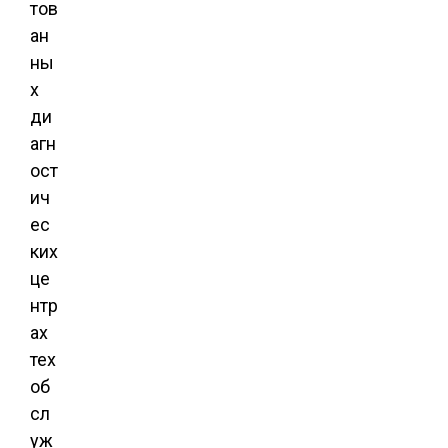
тов
ан
ны
х
ди
агн
ост
ич
ес
ких
це
нтр
ах
тех
об
сл
уж