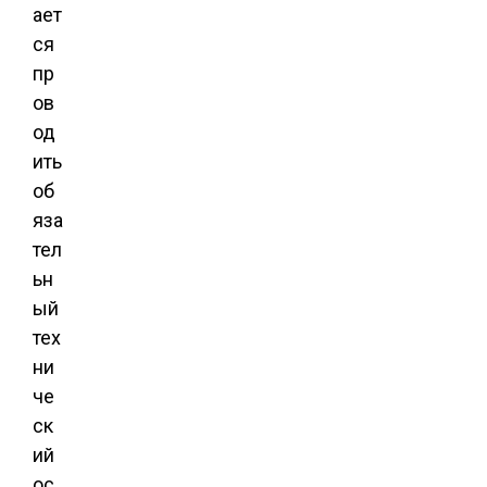
ает
ся
пр
ов
од
ить
об
яза
тел
ьн
ый
тех
ни
че
ск
ий
ос