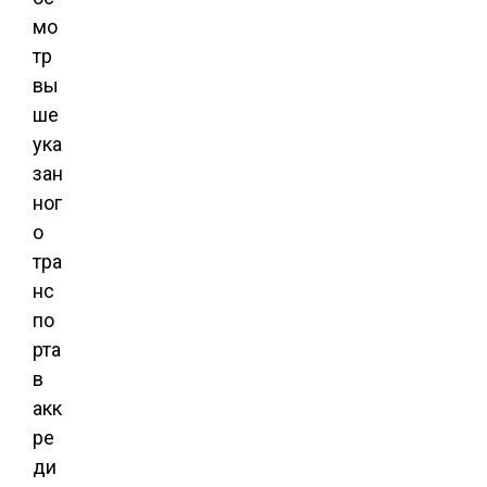
мо
тр
вы
ше
ука
зан
ног
о
тра
нс
по
рта
в
акк
ре
ди