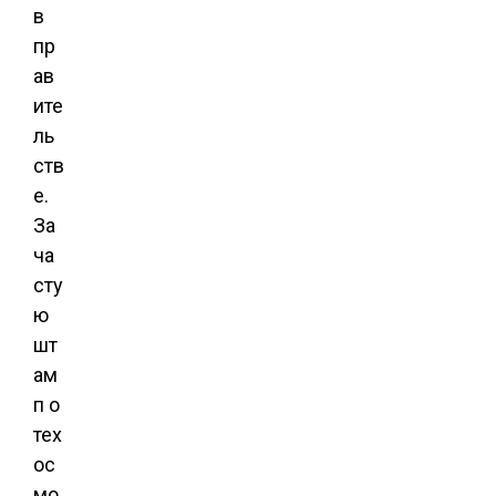
в
пр
ав
ите
ль
ств
е.
За
ча
сту
ю
шт
ам
п о
тех
ос
мо