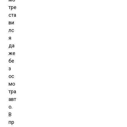
тре
ста
ви
лс
я
да
же
бе
з
ос
мо
тра
авт
о.
В
пр