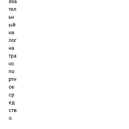
яза
тел
ьн
ый
на
лог
на
тра
нс
по
ртн
ое
ср
ед
ств
о.