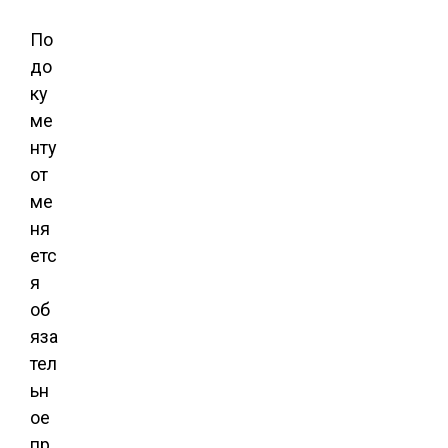
По
до
ку
ме
нту
от
ме
ня
етс
я
об
яза
тел
ьн
ое
пр