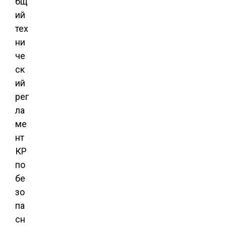
бщ
ий
тех
ни
че
ск
ий
рег
ла
ме
нт
КР
по
бе
зо
па
сн