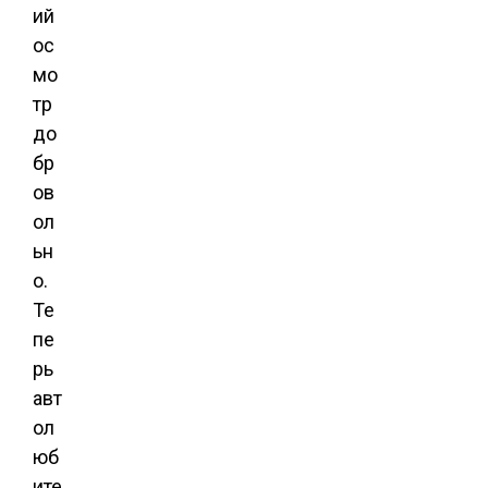
ий
ос
мо
тр
до
бр
ов
ол
ьн
о.
Те
пе
рь
авт
ол
юб
ите