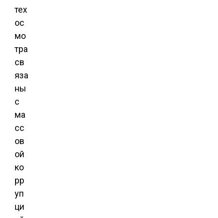
тех
ос
мо
тра
св
яза
ны
с
ма
сс
ов
ой
ко
рр
уп
ци