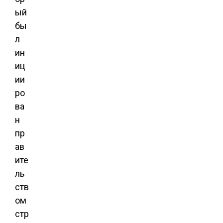
ый
бы
л
ин
иц
ии
ро
ва
н
пр
ав
ите
ль
ств
ом
стр