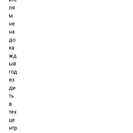
ля
м
не
на
до
ка
жд
ый
год
ез
ди
ть
в
тех
це
нтр