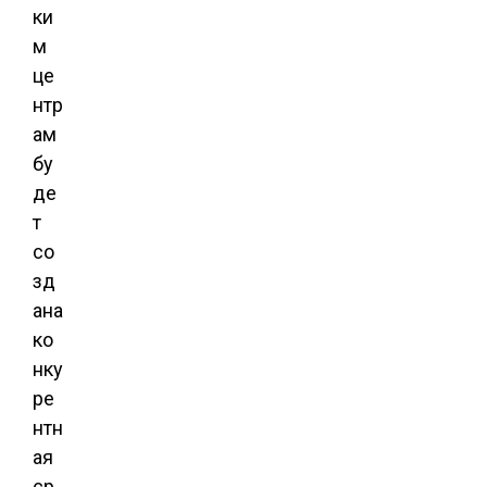
ки
м
це
нтр
ам
бу
де
т
со
зд
ана
ко
нку
ре
нтн
ая
ср