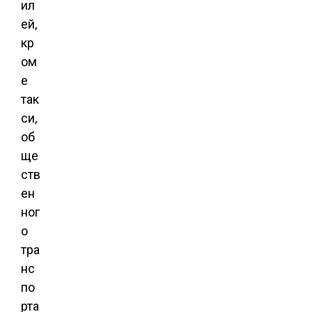
ил
ей,
кр
ом
е
так
си,
об
ще
ств
ен
ног
о
тра
нс
по
рта