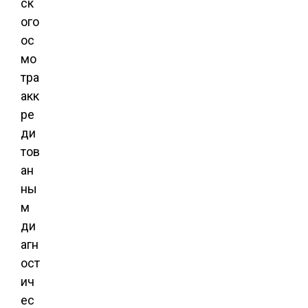
ск
ого
ос
мо
тра
акк
ре
ди
тов
ан
ны
м
ди
агн
ост
ич
ес