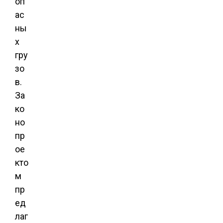
оп
ас
ны
х
гру
зо
в.
За
ко
но
пр
ое
кто
м
пр
ед
лаг