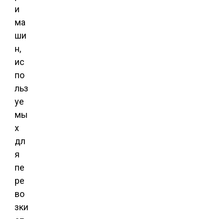
и
ма
ши
н,
ис
по
льз
уе
мы
х
дл
я
пе
ре
во
зки