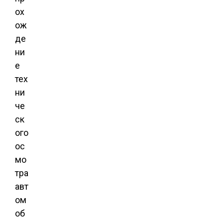
ох
ож
де
ни
е
тех
ни
че
ск
ого
ос
мо
тра
авт
ом
об