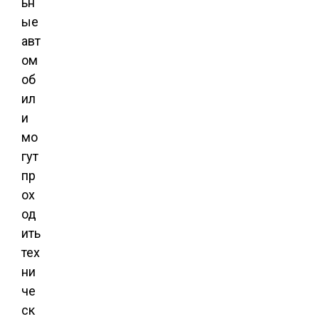
ьн
ые
авт
ом
об
ил
и
мо
гут
пр
ох
од
ить
тех
ни
че
ск