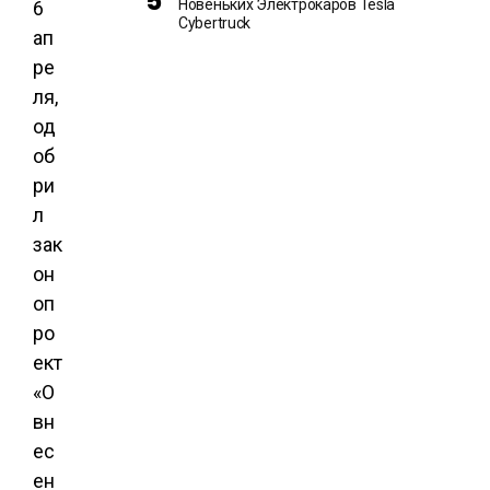
Новеньких Электрокаров Tesla
6
Cybertruck
ап
ре
ля,
од
об
ри
л
зак
он
оп
ро
ект
«О
вн
ес
ен