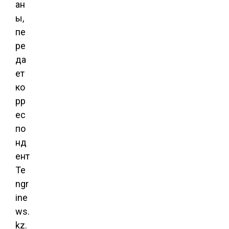
ан
ы,
пе
ре
да
ет
ко
рр
ес
по
нд
ент
Te
ngr
ine
ws.
kz.