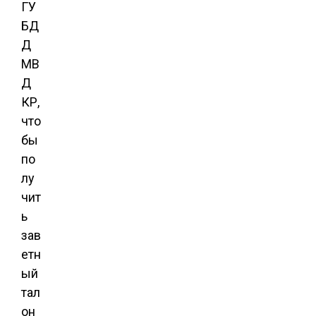
ГУ
БД
Д
МВ
Д
КР,
что
бы
по
лу
чит
ь
зав
етн
ый
тал
он