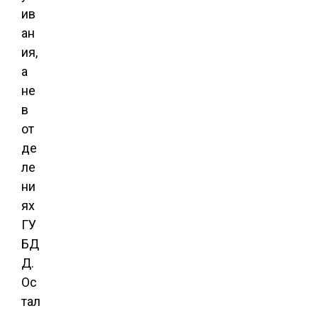
ив
ан
ия,
а
не
в
от
де
ле
ни
ях
ГУ
БД
Д.
Ос
тал