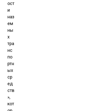
ост
и
наз
ем
ны
х
тра
нс
по
ртн
ых
ср
ед
ств
»,
кот
ор