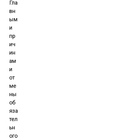
Гла
вн
ым
и
пр
ич
ин
ам
и
от
ме
ны
об
яза
тел
ьн
ого