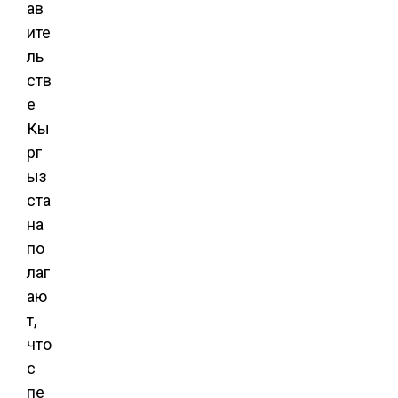
ав
ите
ль
ств
е
Кы
рг
ыз
ста
на
по
лаг
аю
т,
что
с
пе