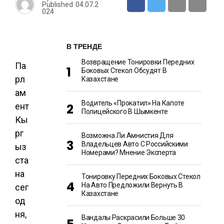
Published
04.07.2
024
В ТРЕНДЕ
Возвращение Тонировки Передних
Па
Боковых Стекол Обсудят В
рл
Казахстане
ам
Водитель «прокатил» На Капоте
ент
Полицейского В Шымкенте
Кы
рг
Возможна Ли Амнистия Для
Владельцев Авто С Российскими
ыз
Номерами? Мнение Эксперта
ста
на
Тонировку Передних Боковых Стекол
На Авто Предложили Вернуть В
сег
Казахстане
од
ня,
Вандалы Раскрасили Больше 30