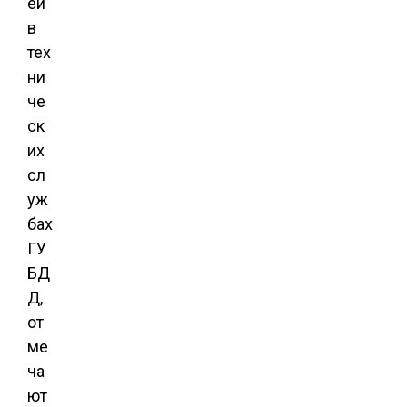
ей
в
тех
ни
че
ск
их
сл
уж
бах
ГУ
БД
Д,
от
ме
ча
ют