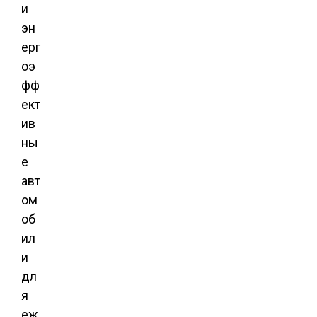
и
эн
ерг
оэ
фф
ект
ив
ны
е
авт
ом
об
ил
и
дл
я
еж