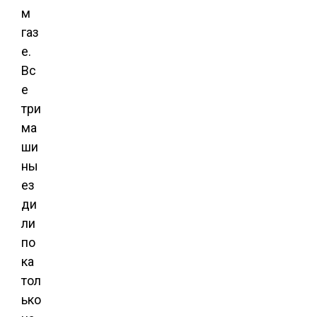
м
газ
е.
Вс
е
три
ма
ши
ны
ез
ди
ли
по
ка
тол
ько