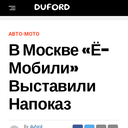
DUFORD
АВТО-МОТО
В Москве «Ё-
Мобили»
Выставили
Напоказ
By
duford