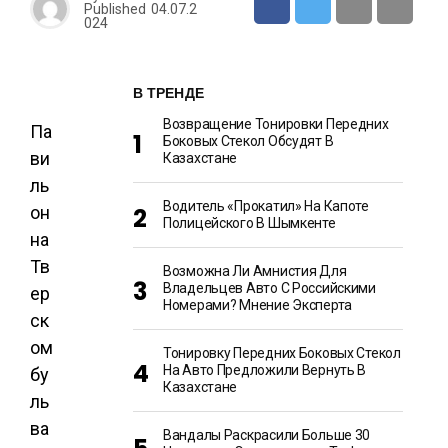
Published
04.07.2
024
В ТРЕНДЕ
Возвращение Тонировки Передних
Па
Боковых Стекол Обсудят В
ви
Казахстане
ль
Водитель «прокатил» На Капоте
он
Полицейского В Шымкенте
на
Тв
Возможна Ли Амнистия Для
Владельцев Авто С Российскими
ер
Номерами? Мнение Эксперта
ск
ом
Тонировку Передних Боковых Стекол
На Авто Предложили Вернуть В
бу
Казахстане
ль
ва
Вандалы Раскрасили Больше 30