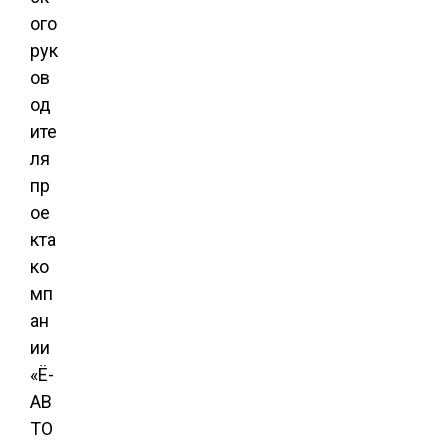
ого
рук
ов
од
ите
ля
пр
ое
кта
ко
мп
ан
ии
«Ё-
АВ
ТО