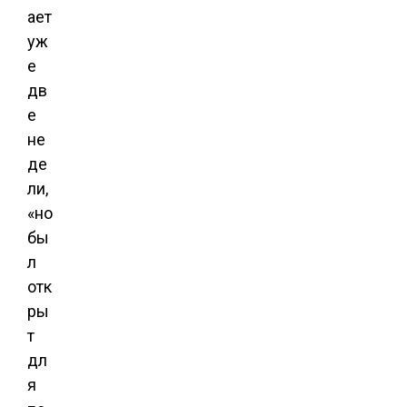
ает
уж
е
дв
е
не
де
ли,
«но
бы
л
отк
ры
т
дл
я