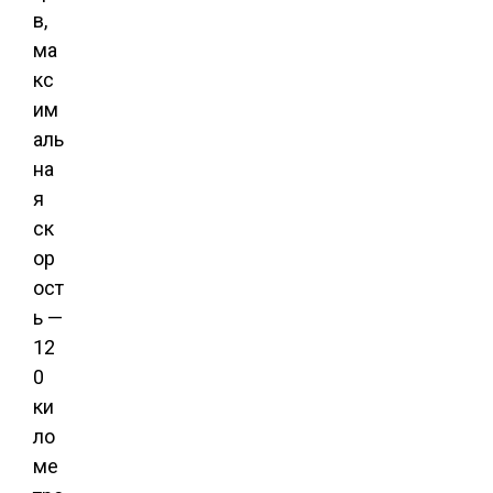
в,
ма
кс
им
аль
на
я
ск
ор
ост
ь —
12
0
ки
ло
ме