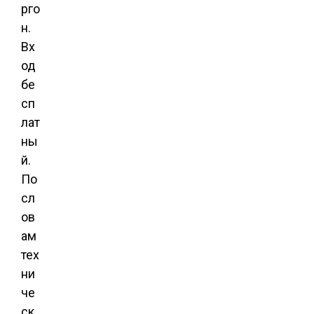
рго
н.
Вх
од
бе
сп
лат
ны
й.
По
сл
ов
ам
тех
ни
че
ск