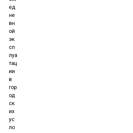
ед
не
вн
ой
эк
сп
луа
тац
ии
в
гор
од
ск
их
ус
ло