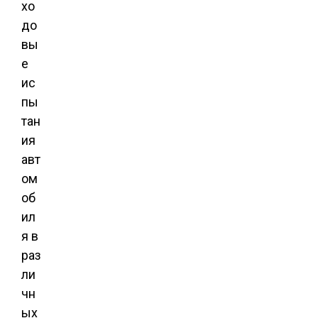
хо
до
вы
е
ис
пы
тан
ия
авт
ом
об
ил
я в
раз
ли
чн
ых