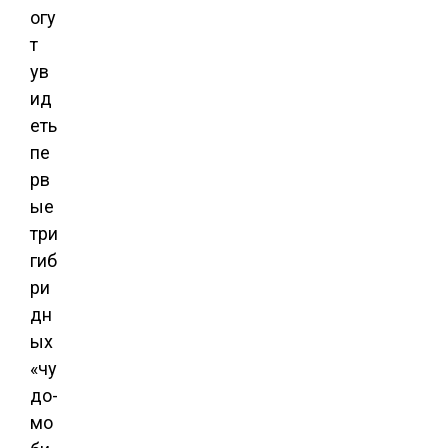
огу
т
ув
ид
еть
пе
рв
ые
три
гиб
ри
дн
ых
«чу
до-
мо