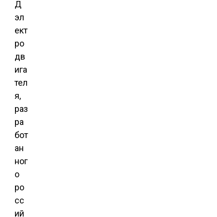
Д
эл
ект
ро
дв
ига
тел
я,
раз
ра
бот
ан
ног
о
ро
сс
ий