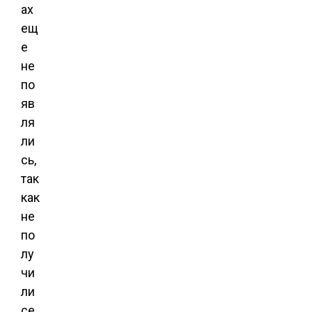
ах
ещ
е
не
по
яв
ля
ли
сь,
так
как
не
по
лу
чи
ли
се