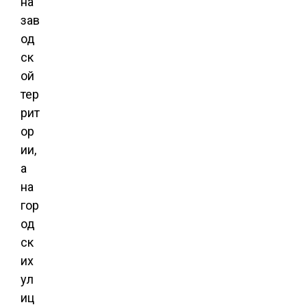
на
зав
од
ск
ой
тер
рит
ор
ии,
а
на
гор
од
ск
их
ул
иц