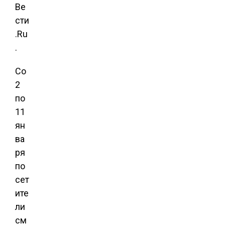
Ве
сти
.Ru
.
Со
2
по
11
ян
ва
ря
по
сет
ите
ли
см