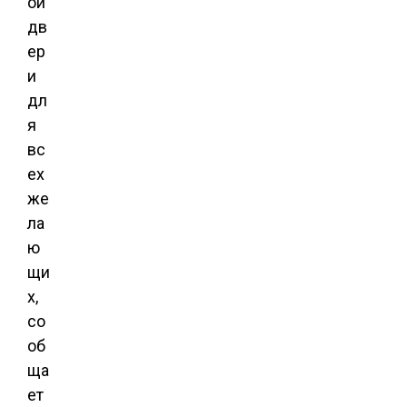
ои
дв
ер
и
дл
я
вс
ех
же
ла
ю
щи
х,
со
об
ща
ет