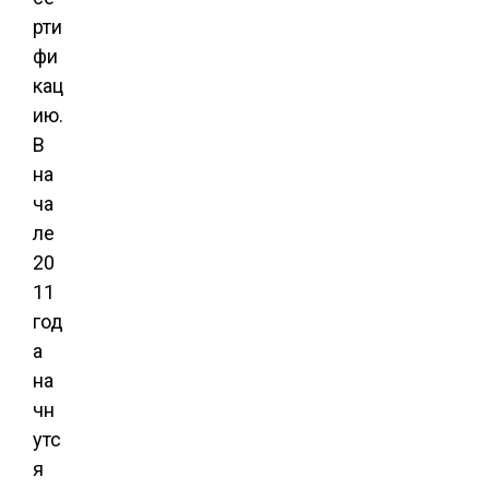
рти
фи
кац
ию.
В
на
ча
ле
20
11
год
а
на
чн
утс
я