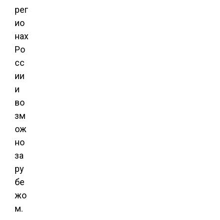
рег
ио
нах
Ро
сс
ии
и
во
зм
ож
но
за
ру
бе
жо
м.