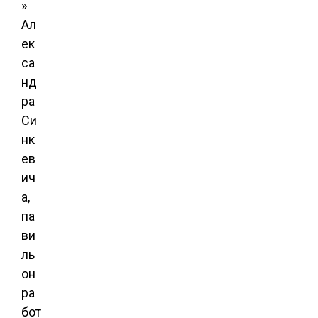
»
Ал
ек
са
нд
ра
Си
нк
ев
ич
а,
па
ви
ль
он
ра
бот