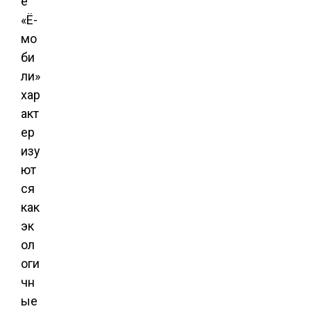
е
«Ё-
мо
би
ли»
хар
акт
ер
изу
ют
ся
как
эк
ол
оги
чн
ые