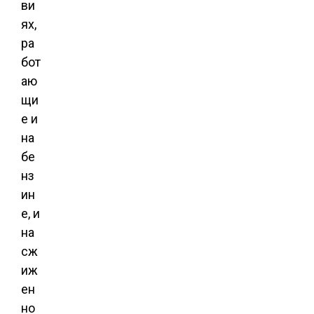
ви
ях,
ра
бот
аю
щи
е и
на
бе
нз
ин
е, и
на
сж
иж
ен
но