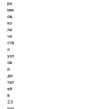
ра
мм
ов,
ко
ли
че
ств
о
узл
ов
и
де
тал
ей
в
2,5
раз