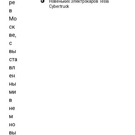
Новеньких Электрокаров Tesla
ре
Cybertruck
в
Мо
ск
ве,
с
вы
ста
вл
ен
ны
ми
в
не
м
но
вы