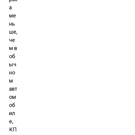
а
ме
нь
ше,
че
м в
об
ыч
но
м
авт
ом
об
ил
е,
КП