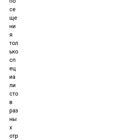
по
се
ще
ни
я
тол
ько
сп
ец
иа
ли
сто
в
раз
ны
х
отр