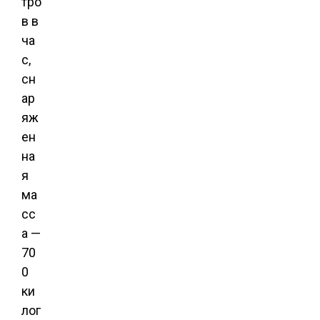
тро
в в
ча
с,
сн
ар
яж
ен
на
я
ма
сс
а —
70
0
ки
лог