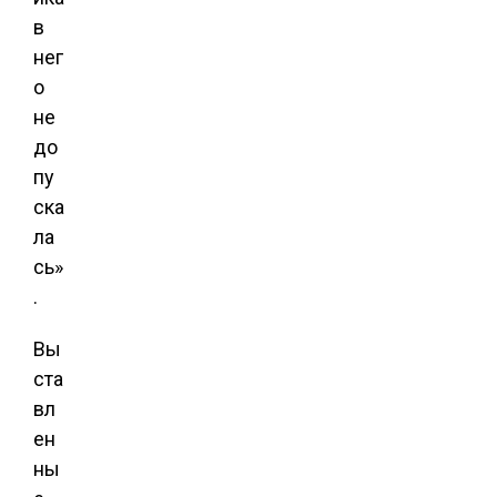
в
нег
о
не
до
пу
ска
ла
сь»
.
Вы
ста
вл
ен
ны