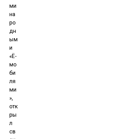
ми
на
ро
дн
ым
и
«Ё-
мо
би
ля
ми
»,
отк
ры
л
св