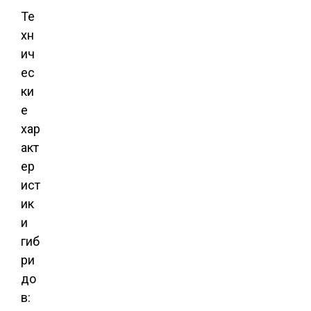
Те
хн
ич
ес
ки
е
хар
акт
ер
ист
ик
и
гиб
ри
до
в: