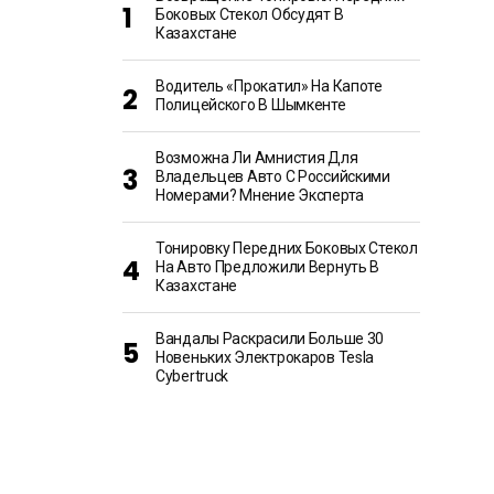
Боковых Стекол Обсудят В
Казахстане
Водитель «прокатил» На Капоте
Полицейского В Шымкенте
Возможна Ли Амнистия Для
Владельцев Авто С Российскими
Номерами? Мнение Эксперта
Тонировку Передних Боковых Стекол
На Авто Предложили Вернуть В
Казахстане
Вандалы Раскрасили Больше 30
Новеньких Электрокаров Tesla
Cybertruck