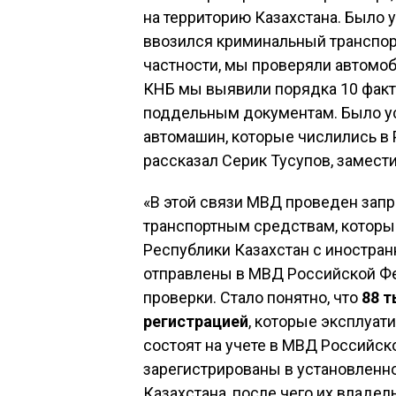
на территорию Казахстана. Было у
ввозился криминальный транспорт,
частности, мы проверяли автомо
КНБ мы выявили порядка 10 факто
поддельным документам. Было ус
автомашин, которые числились в 
рассказал Серик Тусупов, замес
«В этой связи МВД проведен запр
транспортным средствам, которы
Республики Казахстан с иностра
отправлены в МВД Российской Ф
проверки. Стало понятно, что
88 
регистрацией
, которые эксплуати
состоят на учете в МВД Российско
зарегистрированы в установленн
Казахстана, после чего их владел