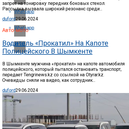
запрет на тонировку передних боковых стекол.
Рассылка вызвала широкий резонанс среди...
Whatsapp
duford
29.06.2024
Whatsapp
Авто-мото
Водитель «прокатил» На Капоте
Email
Полицейского В Шымкенте
В Шымкенте мужчина «прокатил» на капоте автомобиля
полицейского, который пытался остановить транспорт,
передает Tengrinews.kz со ссылкой на Otyrar.kz.
Очевидцы сняли на видео, как сотрудник...
duford
29.06.2024