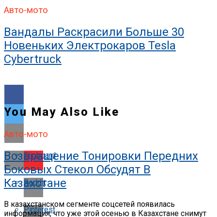
Авто-мото
Вандалы Раскрасили Больше 30
Новеньких Электрокаров Tesla
Cybertruck
You May Also Like
Авто-мото
Возвращение Тонировки Передних
Flipboard
Боковых Стекол Обсудят В
Казахстане
Reddit
В казахстанском сегменте соцсетей появилась
Pinterest
информация, что уже этой осенью в Казахстане снимут