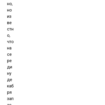
но,
но
из
ве
стн
о,
что
на
се
ре
ди
ну
де
каб
ря
зап
ас