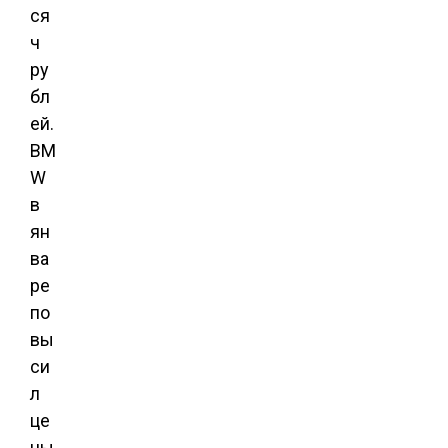
ся
ч
ру
бл
ей.
BM
W
в
ян
ва
ре
по
вы
си
л
це
ны