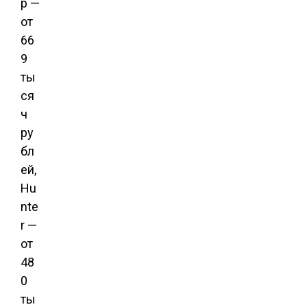
p —
от
66
9
ты
ся
ч
ру
бл
ей,
Hu
nte
r —
от
48
0
ты