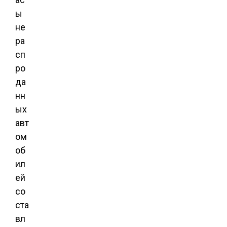
ы
не
ра
сп
ро
да
нн
ых
авт
ом
об
ил
ей
со
ста
вл