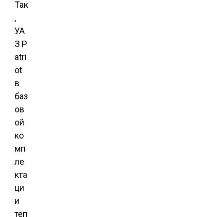
Так
,
УА
З P
atri
ot
в
баз
ов
ой
ко
мп
ле
кта
ци
и
теп