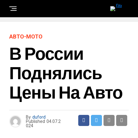
АВТО-МОТО
В России
Поднялись
Цены На Авто
By
duford
Published
04.07.2
024