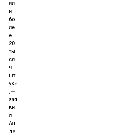
ял
и
бо
ле
е
20
ты
ся
ч
шт
ук»
, —
зая
ви
л
Ан
де