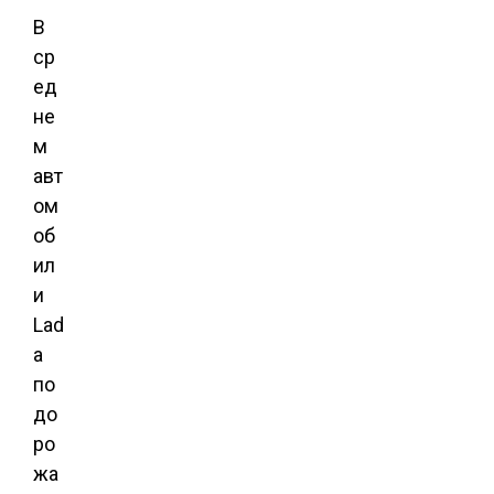
В
ср
ед
не
м
авт
ом
об
ил
и
Lad
a
по
до
ро
жа