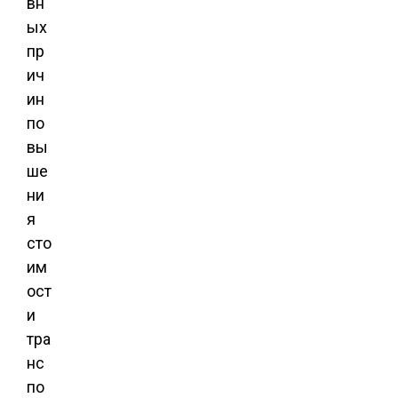
вн
ых
пр
ич
ин
по
вы
ше
ни
я
сто
им
ост
и
тра
нс
по