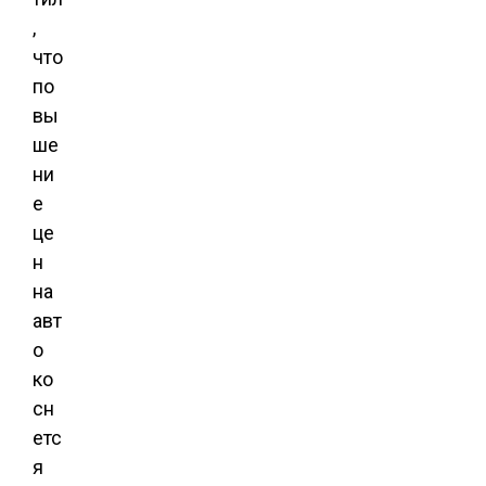
,
что
по
вы
ше
ни
е
це
н
на
авт
о
ко
сн
етс
я