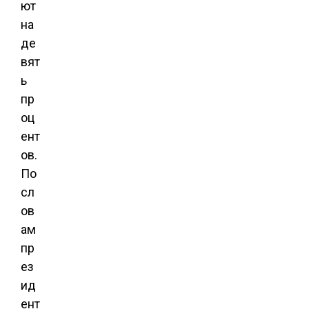
ют
на
де
вят
ь
пр
оц
ент
ов.
По
сл
ов
ам
пр
ез
ид
ент