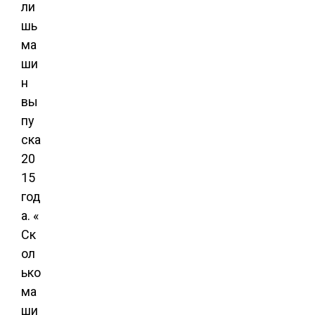
ли
шь
ма
ши
н
вы
пу
ска
20
15
год
а. «
Ск
ол
ько
ма
ши