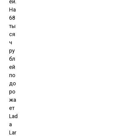
ей.
На
68
ты
ся
ч
ру
бл
ей
по
до
ро
жа
ет
Lad
a
Lar