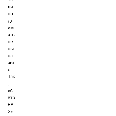
ли
по
дн
им
ать
це
ны
на
авт
о.
Так
,
«А
вто
ВА
З»