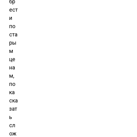
бр
ест
и
по
ста
ры
м
це
на
м,
по
ка
ска
зат
ь
сл
ож