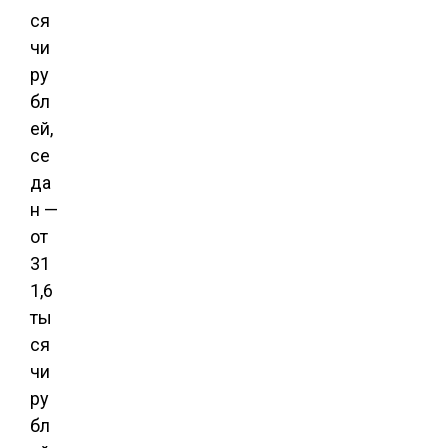
ся
чи
ру
бл
ей,
се
да
н —
от
31
1,6
ты
ся
чи
ру
бл