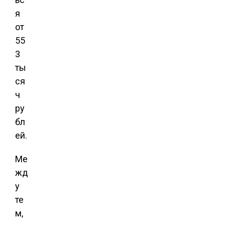
я
от
55
3
ты
ся
ч
ру
бл
ей.
Ме
жд
у
те
м,