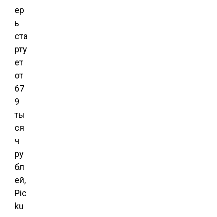
ер
ь
ста
рту
ет
от
67
9
ты
ся
ч
ру
бл
ей,
Pic
ku