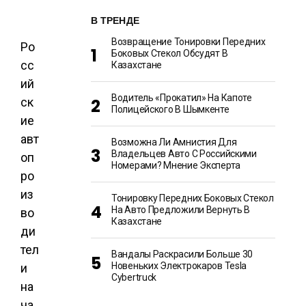
В ТРЕНДЕ
Возвращение Тонировки Передних
Ро
Боковых Стекол Обсудят В
сс
Казахстане
ий
Водитель «прокатил» На Капоте
ск
Полицейского В Шымкенте
ие
авт
Возможна Ли Амнистия Для
Владельцев Авто С Российскими
оп
Номерами? Мнение Эксперта
ро
из
Тонировку Передних Боковых Стекол
На Авто Предложили Вернуть В
во
Казахстане
ди
тел
Вандалы Раскрасили Больше 30
Новеньких Электрокаров Tesla
и
Cybertruck
на
ча