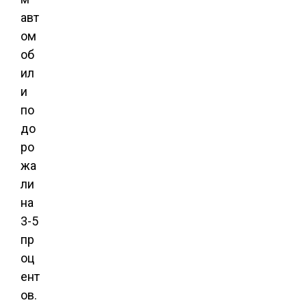
авт
ом
об
ил
и
по
до
ро
жа
ли
на
3-5
пр
оц
ент
ов.