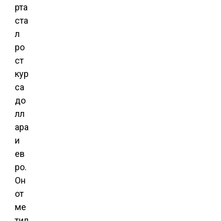
рта
ста
л
ро
ст
кур
са
до
лл
ара
и
ев
ро.
Он
от
ме
тил