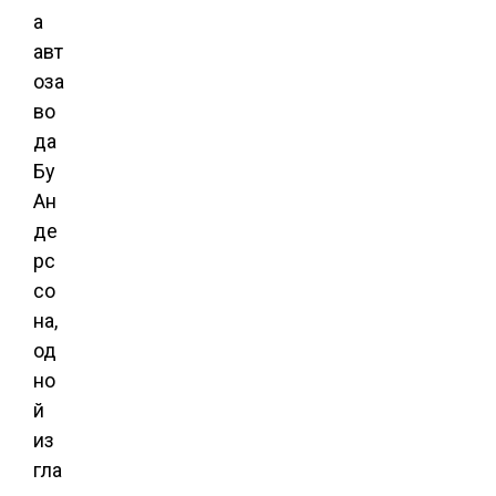
а
авт
оза
во
да
Бу
Ан
де
рс
со
на,
од
но
й
из
гла