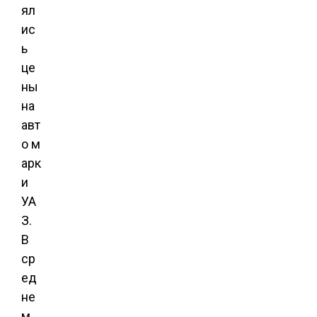
ял
ис
ь
це
ны
на
авт
о м
арк
и
УА
З.
В
ср
ед
не
м