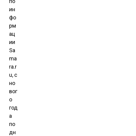
по
ин
фо
рм
ац
ии
Sa
ma
ra.r
u, с
но
вог
о
год
а
по
дн