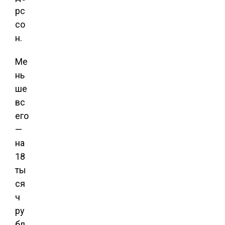
рс
со
н.
Ме
нь
ше
вс
его
—
на
18
ты
ся
ч
ру
бл