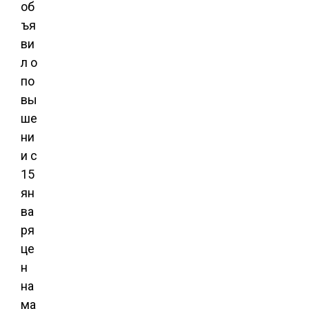
об
ъя
ви
л о
по
вы
ше
ни
и с
15
ян
ва
ря
це
н
на
ма