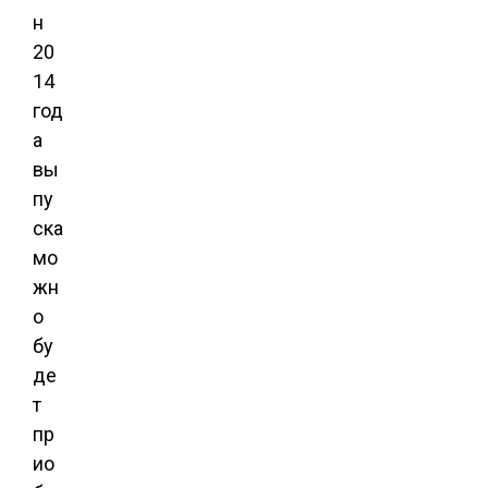
н
20
14
год
а
вы
пу
ска
мо
жн
о
бу
де
т
пр
ио