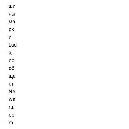
ши
ны
ма
рк
и
Lad
a,
со
об
ща
ет
Ne
ws
ru.
co
m.