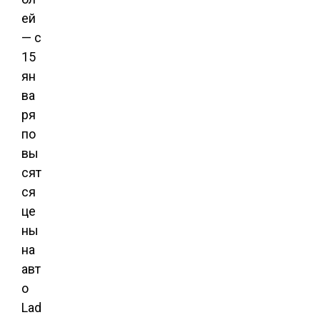
ей
— с
15
ян
ва
ря
по
вы
сят
ся
це
ны
на
авт
о
Lad