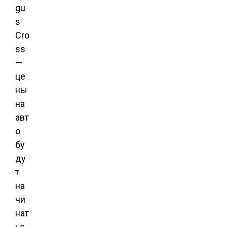
gu
s
Cro
ss
—
це
ны
на
авт
о
бу
ду
т
на
чи
нат
ьс