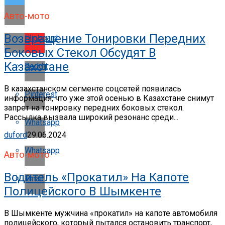
Авто-мото
Возвращение Тонировки Передних
Flipboard
Боковых Стекол Обсудят В
Казахстане
Reddit
В казахстанском сегменте соцсетей появилась
Pinterest
информация, что уже этой осенью в Казахстане снимут
запрет на тонировку передних боковых стекол.
Рассылка вызвала широкий резонанс среди...
Whatsapp
duford
29.06.2024
Whatsapp
Авто-мото
Водитель «прокатил» На Капоте
Email
Полицейского В Шымкенте
В Шымкенте мужчина «прокатил» на капоте автомобиля
полицейского, который пытался остановить транспорт,