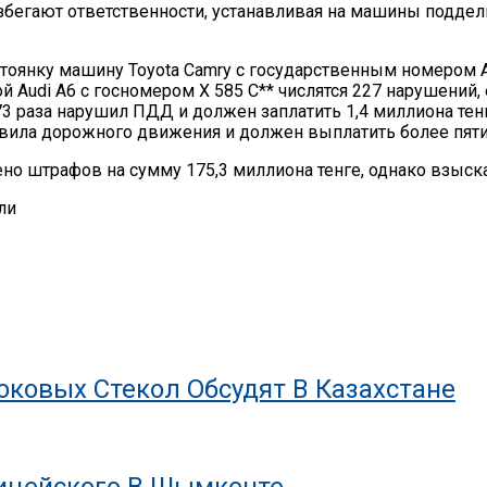
бегают ответственности, устанавливая на машины поддел
тоянку машину Toyota Camry с государственным номером А 
 Audi А6 с госномером X 585 C** числятся 227 нарушений,
 73 раза нарушил ПДД и должен заплатить 1,4 миллиона т
равила дорожного движения и должен выплатить более пяти
о штрафов на сумму 175,3 миллиона тенге, однако взыска
ли
ковых Стекол Обсудят В Казахстане
лицейского В Шымкенте