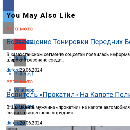
You May Also Like
Авто-мото
Возвращение Тонировки Передних Бо
Flipboard
В казахстанском сегменте соцсетей появилась информац
Reddit
широкий резонанс среди...
duford
29.06.2024
Pinterest
Авто-мото
Whatsapp
Водитель «прокатил» На Капоте По
Whatsapp
В Шымкенте мужчина «прокатил» на капоте автомобиля п
сняли на видео, как сотрудник...
Email
duford
29.06.2024