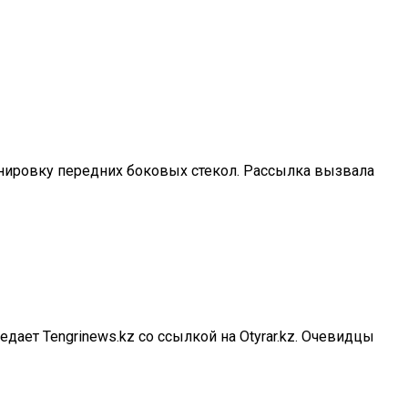
тонировку передних боковых стекол. Рассылка вызвала
ает Tengrinews.kz со ссылкой на Otyrar.kz. Очевидцы