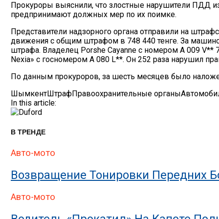
Прокуроры выяснили, что злостные нарушители ПДД из
предпринимают должных мер по их поимке.
Представители надзорного органа отправили на штрафс
движения с общим штрафом в 748 440 тенге. За машиной
штрафа. Владелец Porshe Cayanne с номером А 009 V**
Nexia» с госномером А 080 L**. Он 252 раза нарушил п
По данным прокуроров, за шесть месяцев было наложен
Шымкент
Штраф
Правоохранительные органы
Автомоби
In this article:
В ТРЕНДЕ
Авто-мото
Возвращение Тонировки Передних Бо
Авто-мото
Водитель «прокатил» На Капоте По