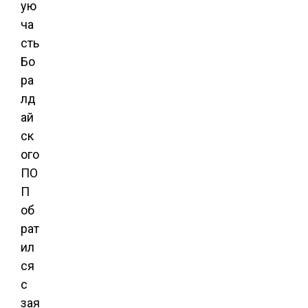
ую
ча
сть
Бо
ра
лд
ай
ск
ого
ПО
П
об
рат
ил
ся
с
зая