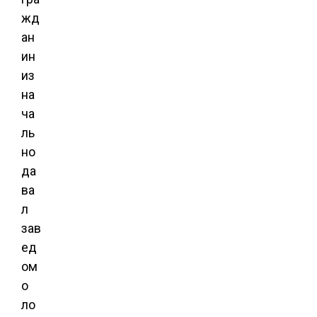
жд
ан
ин
из
на
ча
ль
но
да
ва
л
зав
ед
ом
о
ло