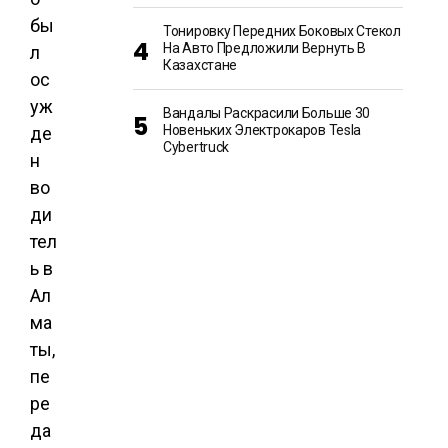
бы
Тонировку Передних Боковых Стекол
На Авто Предложили Вернуть В
л
Казахстане
ос
уж
Вандалы Раскрасили Больше 30
Новеньких Электрокаров Tesla
де
Cybertruck
н
во
ди
тел
ь в
Ал
ма
ты,
пе
ре
да