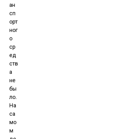
ан
сп
орт
ног
о
ср
ед
ств
а
не
бы
ло.
На
са
мо
м
де