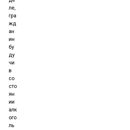
ле,
гра
жд
ан
ин
бу
ду
чи
в
со
сто
ян
ии
алк
ого
ль