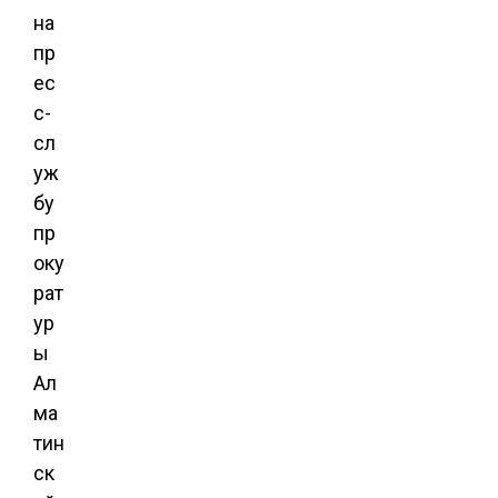
на
пр
ес
с-
сл
уж
бу
пр
оку
рат
ур
ы
Ал
ма
тин
ск