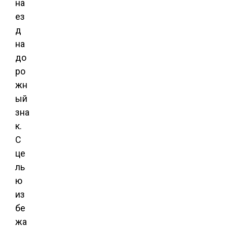
на
ез
д
на
до
ро
жн
ый
зна
к.
С
це
ль
ю
из
бе
жа