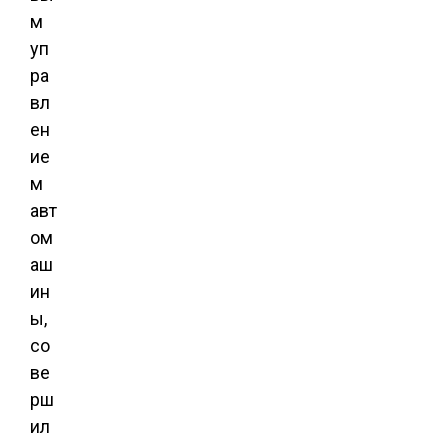
м
уп
ра
вл
ен
ие
м
авт
ом
аш
ин
ы,
со
ве
рш
ил