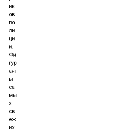
ик
ов
по
ли
ци
и.
Фи
гур
ант
ы
са
мы
х
св
еж
их