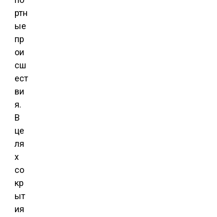
ртн
ые
пр
ои
сш
ест
ви
я.
В
це
ля
х
со
кр
ыт
ия