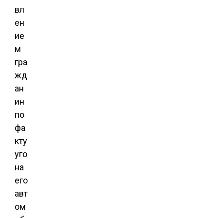
вл
ен
ие
м
гра
жд
ан
ин
по
фа
кту
уго
на
его
авт
ом