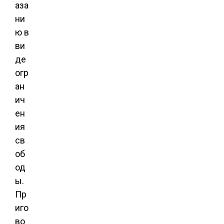
аза
ни
ю в
ви
де
огр
ан
ич
ен
ия
св
об
од
ы.
Пр
иго
во