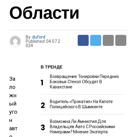
Области
By
duford
Published
04.07.2
024
В ТРЕНДЕ
Возвращение Тонировки Передних
За
Боковых Стекол Обсудят В
ло
Казахстане
жн
Водитель «прокатил» На Капоте
ый
Полицейского В Шымкенте
уго
н
Возможна Ли Амнистия Для
Владельцев Авто С Российскими
авт
Номерами? Мнение Эксперта
о