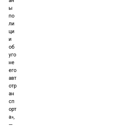
ан
ы
по
ли
ци
и
об
уго
не
его
авт
отр
ан
сп
орт
а»,
—