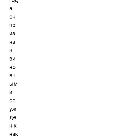
а
он
пр
из
на
н
ви
но
вн
ым
и
ос
уж
де
н к
нак