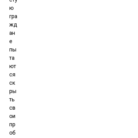
ю
гра
жд
ан
е
пы
та
ют
ся
ск
ры
ть
св
ои
пр
об