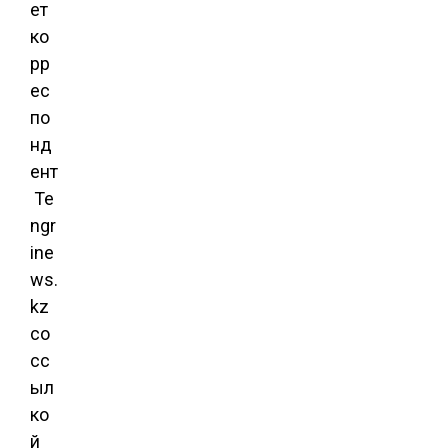
ет
ко
рр
ес
по
нд
ент
Te
ngr
ine
ws.
kz
со
сс
ыл
ко
й