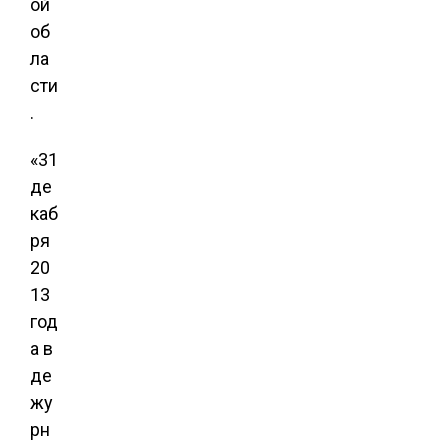
ой
об
ла
сти
.
«31
де
каб
ря
20
13
год
а в
де
жу
рн