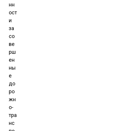
нн
ост
и
за
со
ве
рш
ен
ны
е
до
ро
жн
о-
тра
нс
по