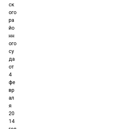
ск
ого
ра
йо
нн
ого
су
да
от
4
фе
вр
ал
я
20
14
год