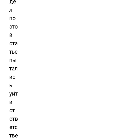
де
л
по
это
й
ста
тье
пы
тал
ис
ь
уйт
и
от
отв
етс
тве