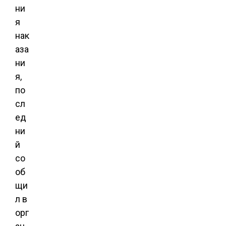
ни
я
нак
аза
ни
я,
по
сл
ед
ни
й
со
об
щи
л в
орг