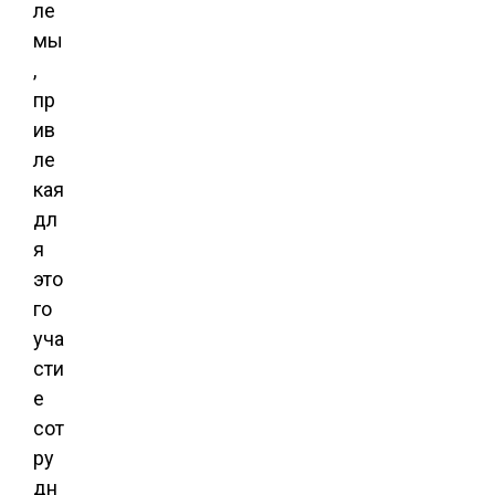
ле
мы
,
пр
ив
ле
кая
дл
я
это
го
уча
сти
е
сот
ру
дн