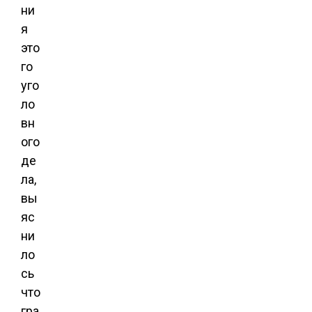
ни
я
это
го
уго
ло
вн
ого
де
ла,
вы
яс
ни
ло
сь
что
гра