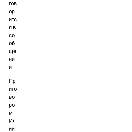
гов
ор
итс
я в
со
об
ще
ни
и
Пр
иго
во
ро
м
Ил
ий