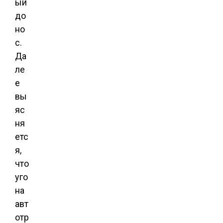
ый
до
но
с.
Да
ле
е
вы
яс
ня
етс
я,
что
уго
на
авт
отр