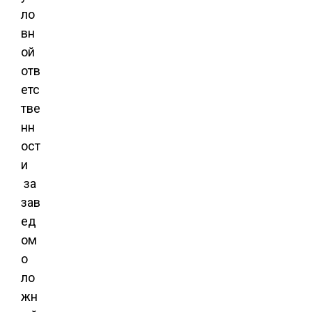
ло
вн
ой
отв
етс
тве
нн
ост
и
за
зав
ед
ом
о
ло
жн