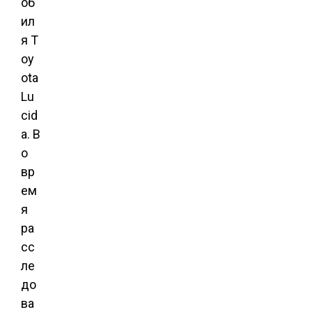
об
ил
я T
oy
ota
Lu
cid
a. В
о
вр
ем
я
ра
сс
ле
до
ва