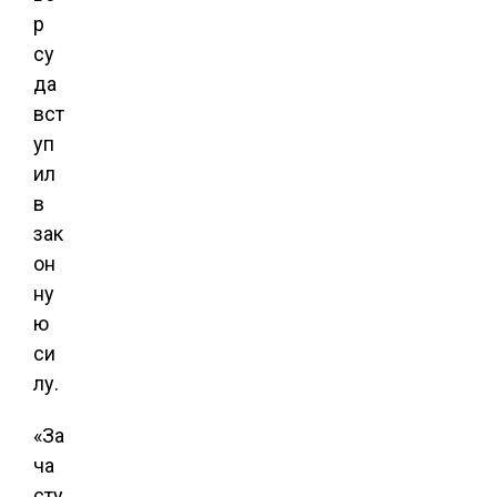
р
су
да
вст
уп
ил
в
зак
он
ну
ю
си
лу.
«За
ча
сту