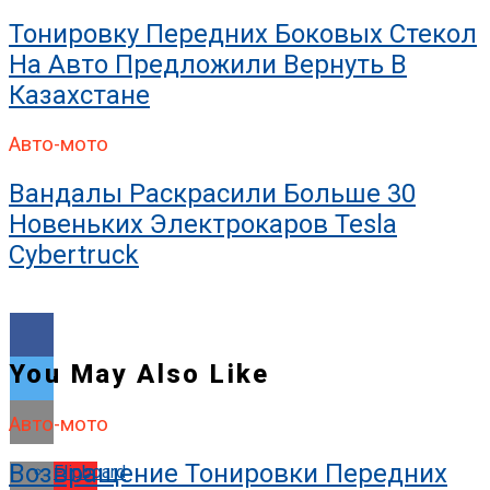
Тонировку Передних Боковых Стекол
На Авто Предложили Вернуть В
Казахстане
Авто-мото
Вандалы Раскрасили Больше 30
Новеньких Электрокаров Tesla
Cybertruck
You May Also Like
Авто-мото
Возвращение Тонировки Передних
Flipboard