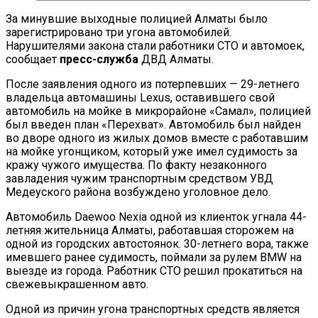
За минувшие выходные полицией Алматы было
зарегистрировано три угона автомобилей.
Нарушителями закона стали работники СТО и автомоек,
сообщает
пресс-служба
ДВД Алматы.
После заявления одного из потерпевших — 29-летнего
владельца автомашины Lexus, оставившего свой
автомобиль на мойке в микрорайоне «Самал», полицией
был введен план «Перехват». Автомобиль был найден
во дворе одного из жилых домов вместе с работавшим
на мойке угонщиком, который уже имел судимость за
кражу чужого имущества. По факту незаконного
завладения чужим транспортным средством УВД
Медеуского района возбуждено уголовное дело.
Автомобиль Daewoo Nexia одной из клиенток угнала 44-
летняя жительница Алматы, работавшая сторожем на
одной из городских автостоянок. 30-летнего вора, также
имевшего ранее судимость, поймали за рулем BMW на
выезде из города. Работник СТО решил прокатиться на
свежевыкрашенном авто.
Одной из причин угона транспортных средств является