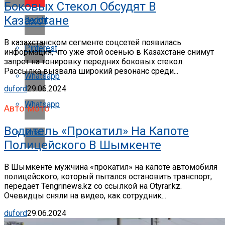
Боковых Стекол Обсудят В
Казахстане
Reddit
В казахстанском сегменте соцсетей появилась
Pinterest
информация, что уже этой осенью в Казахстане снимут
запрет на тонировку передних боковых стекол.
Рассылка вызвала широкий резонанс среди...
Whatsapp
duford
29.06.2024
Whatsapp
Авто-мото
Водитель «прокатил» На Капоте
Email
Полицейского В Шымкенте
В Шымкенте мужчина «прокатил» на капоте автомобиля
полицейского, который пытался остановить транспорт,
передает Tengrinews.kz со ссылкой на Otyrar.kz.
Очевидцы сняли на видео, как сотрудник...
duford
29.06.2024