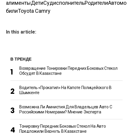
алименты
Дети
Судисполнитель
Родители
Автомо
били
Toyota Camry
In this article:
В ТРЕНДЕ
Возвращение Тонировки Передних Боковых Стекол
Обсудят В Казахстане
Водитель «прокатил» На Капоте Полицейского В
Шымкенте
Возможна Ли Амнистия Для Владельцев Авто С
Российскими Номерами? Мнение Эксперта
Тонировку Передних Боковых Стекол На Авто
Предложили Вернуть В Казахстане