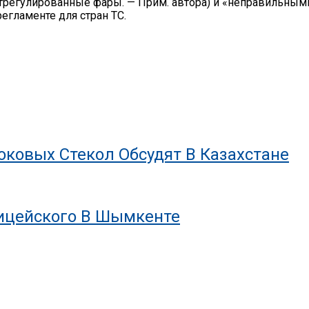
трегулированные фары. — Прим. автора) и «неправильным
регламенте для стран ТС.
ковых Стекол Обсудят В Казахстане
лицейского В Шымкенте