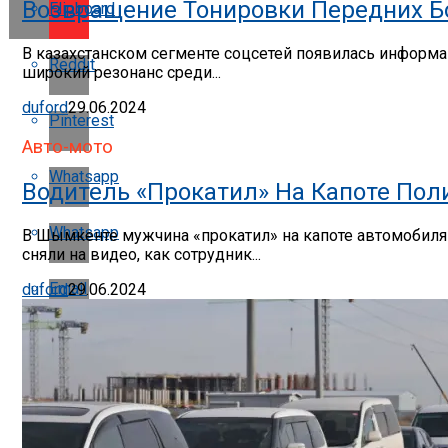
Возвращение Тонировки Передних Бо
Flipboard
В казахстанском сегменте соцсетей появилась информац
Reddit
широкий резонанс среди...
duford
29.06.2024
Pinterest
Авто-мото
Whatsapp
Водитель «прокатил» На Капоте По
Whatsapp
В Шымкенте мужчина «прокатил» на капоте автомобиля п
сняли на видео, как сотрудник...
Email
duford
29.06.2024