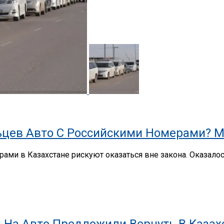
цев Авто С Российскими Номерами? М
ами в Казахстане рискуют оказаться вне закона. Оказало
 На Авто Предложили Вернуть В Казах