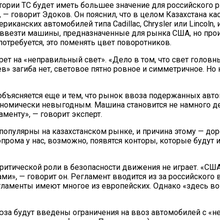
итории ТС будет иметь большее значение для российского 
», — говорит Эдоков. Он пояснил, что в целом Казахстана к
риканских автомобилей типа Cadillac, Chrysler или Lincoln
 ввезти машины, предназначенные для рынка США, но произво
 потребуется, это поменять цвет поворотников.
рет на «неправильный свет». «Дело в том, что свет голов
 загиба нет, световое пятно ровное и симметричное. Но к
объясняется еще и тем, что рынок ввоза подержанных авт
номически невыгодным. Машина становится не намного деш
аменту», — говорит эксперт.
опулярны на казахстанском рынке, и причина этому — дор
опрома у нас, возможно, появятся конторы, которые будут
ритической роли в безопасности движения не играет. «США
и», — говорит он. Регламент вводится из за российского в
ламенты имеют многое из европейских. Однако «здесь воп
оюза будут введены ограничения на ввоз автомобилей с 