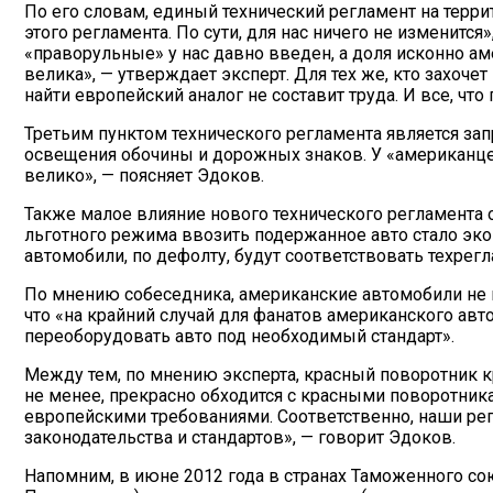
По его словам, единый технический регламент на терр
этого регламента. По сути, для нас ничего не изменится
«праворульные» у нас давно введен, а доля исконно аме
велика», — утверждает эксперт. Для тех же, кто захочет
найти европейский аналог не составит труда. И все, что
Третьим пунктом технического регламента является зап
освещения обочины и дорожных знаков. У «американцев»
велико», — поясняет Эдоков.
Также малое влияние нового технического регламента 
льготного режима ввозить подержанное авто стало эко
автомобили, по дефолту, будут соответствовать техрегл
По мнению собеседника, американские автомобили не п
что «на крайний случай для фанатов американского авт
переоборудовать авто под необходимый стандарт».
Между тем, по мнению эксперта, красный поворотник к
не менее, прекрасно обходится с красными поворотникам
европейскими требованиями. Соответственно, наши рег
законодательства и стандартов», — говорит Эдоков.
Напомним, в июне 2012 года в странах Таможенного с