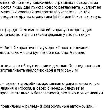
рынка. «Я не вижу каких-либо страшных последствий
асаются лишь два пункта нового регламента. «Запрет на
, имеющих красный поворотный указатель, не так
дства других стран, типа Infiniti или Lexus, зачастую
ных фар должен иметь загиб в правую сторону для
оличество авто с такими фарами у нас не так уж
омобилей «практически умер». «После окончания
евле, чем если купить ее в салоне. А новые
оговизна в обслуживании и деталях. Он предположил,
 изготавливать аналог фонаря и тем самым
 — самая автомобилизированная страна в мире и, тем
лияния, а Россия, в свою очередь, следует за
рос не столько в безопасности, сколько в унификации
«неправильным рулем» (Праворульные автомобили. —