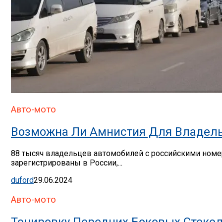
Авто-мото
Возможна Ли Амнистия Для Владель
88 тысяч владельцев автомобилей с российскими номер
зарегистрированы в России,...
duford
29.06.2024
Авто-мото
Тонировку Передних Боковых Стекол