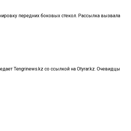
тонировку передних боковых стекол. Рассылка вызвала
ает Tengrinews.kz со ссылкой на Otyrar.kz. Очевидцы