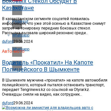
Боковых Стекол Обсудят В
Казахстане
Reddit
В казахстанском сегменте соцсетей появилась
Pinterest
информация, что уже этой осенью в Казахстане снимут
запрет на тонировку передних боковых стекол.
Рассылка вызвала широкий резонанс среди...
Whatsapp
duford
29.06.2024
Whatsapp
Авто-мото
Водитель «прокатил» На Капоте
Email
Полицейского В Шымкенте
В Шымкенте мужчина «прокатил» на капоте автомобиля
полицейского, который пытался остановить транспорт,
передает Tengrinews.kz со ссылкой на Otyrar.kz.
Очевидцы сняли на видео, как сотрудник...
duford
29.06.2024