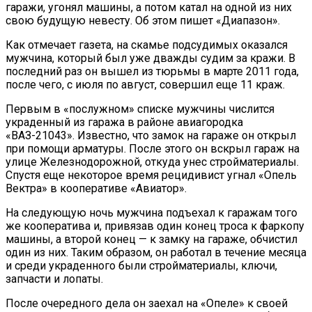
гаражи, угонял машины, а потом катал на одной из них
свою будущую невесту. Об этом пишет «Диапазон».
Как отмечает газета, на скамье подсудимых оказался
мужчина, который был уже дважды судим за кражи. В
последний раз он вышел из тюрьмы в марте 2011 года,
после чего, с июля по август, совершил еще 11 краж.
Первым в «послужном» списке мужчины числится
украденный из гаража в районе авиагородка
«ВАЗ-21043». Известно, что замок на гараже он открыл
при помощи арматуры. После этого он вскрыл гараж на
улице Железнодорожной, откуда унес стройматериалы.
Спустя еще некоторое время рецидивист угнал «Опель
Вектра» в кооперативе «Авиатор».
На следующую ночь мужчина подъехал к гаражам того
же кооператива и, привязав один конец троса к фаркопу
машины, а второй конец — к зам­ку на гараже, обчистил
один из них. Таким образом, он работал в течение месяца
и среди украденного были стройматериалы, ключи,
запчасти и лопаты.
После очередного дела он заехал на «Опеле» к своей