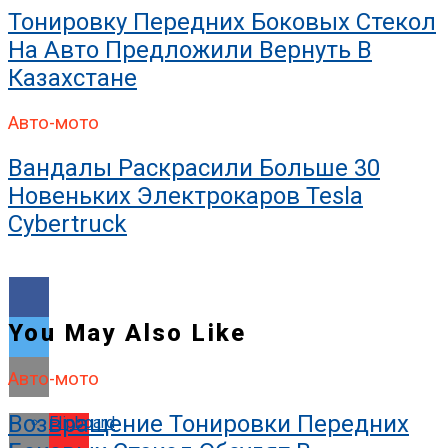
Тонировку Передних Боковых Стекол
На Авто Предложили Вернуть В
Казахстане
Авто-мото
Вандалы Раскрасили Больше 30
Новеньких Электрокаров Tesla
Cybertruck
You May Also Like
Авто-мото
Возвращение Тонировки Передних
Flipboard